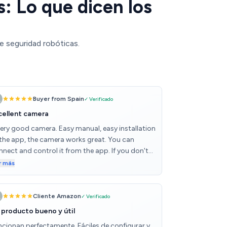
: Lo que dicen los
e seguridad robóticas.
Buyer from Spain
✓ Verificado
cellent camera
very good camera. Easy manual, easy installation
 the app, the camera works great. You can
nnect and control it from the app. If you don't
ve micro disc, you can record and save on your
r más
one if you wish. In any case, you can watch
thout any card. The app will send you
tifications if a movement is detected (we
Cliente Amazon
✓ Verificado
ught it to watch over our dog, so it happens a
 producto bueno y útil
 :) ) A very good purchase
ncionan perfectamente. Fáciles de configurar y