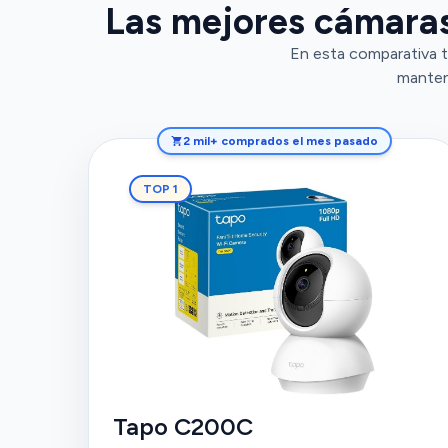
Las mejores cámaras
En esta comparativa t
mantene
2 mil+ comprados el mes pasado
TOP 1
Tapo C200C