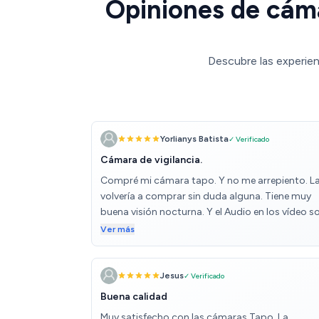
Opiniones de cáma
Descubre las experien
Yorlianys Batista
✓ Verificado
Cámara de vigilancia.
Compré mi cámara tapo. Y no me arrepiento. L
volvería a comprar sin duda alguna. Tiene muy
buena visión nocturna. Y el Audio en los vídeo s
muy claros y nítidos. Puedes hacer rotación 360
Ver más
es un éxito. Tiene sensor de movimiento y al salir
puedes colocar una alarma que se activa con u
movimiento y llega muy rápido la notificación a 
Jesus
✓ Verificado
móvil. Si detecta una persona. O algún
Buena calidad
movimiento... Es excelente producto...
Muy satisfecho con las cámaras Tapo. La