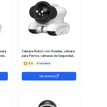
mara
Cámara Robot con Ruedas, cámara
ores
para Perros, cámaras de Seguridad
y
con Doble Lente para Ancianos y
0.0
0 reviews
il de,
en Interiores, Wi-fi
Ver precio