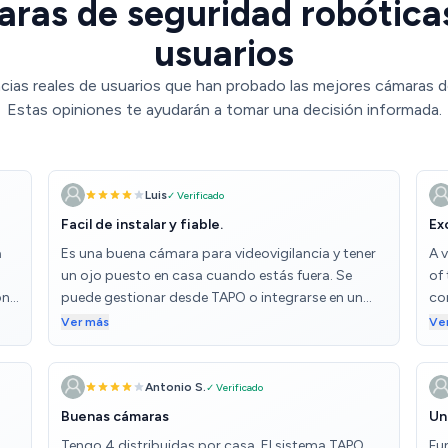
ras de seguridad robóticas
usuarios
cias reales de usuarios que han probado las mejores cámaras d
Estas opiniones te ayudarán a tomar una decisión informada.
Luis
✓ Verificado
Facil de instalar y fiable.
Ex
a
Es una buena cámara para videovigilancia y tener
A 
un ojo puesto en casa cuando estás fuera. Se
of
on
puede gestionar desde TAPO o integrarse en un
co
 y
sistema CCTV inalámbrico de un tercero junto a
ha
Ver más
Ve
cámaras de otras marcas. El piloto de estado se
ph
n
puede desactivar y tiene visión nocturna infraroja
wi
el
para mayor discreción. El único pero que le
no
Antonio S.
✓ Verificado
encuentro es que en alguna ocasión tras un
bo
Buenas cámaras
Un
reinicio programado queda fuera de linea y es
lot
Tengo 4 distribuidas por casa. El sistema TAPO
Fu