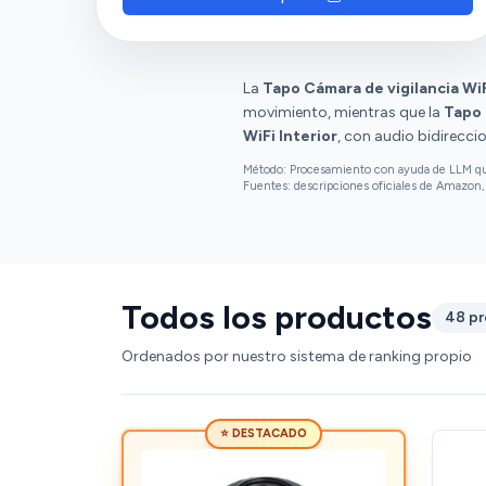
clientes aprecian la conectividad, la visión
nocturna y la detección de movimiento.
La
Tapo Cámara de vigilancia Wi
movimiento, mientras que la
Tapo
WiFi Interior
, con audio bidirecci
Método: Procesamiento con ayuda de LLM que 
Fuentes: descripciones oficiales de Amazon, 
Todos los productos
48 p
Ordenados por nuestro sistema de ranking propio
⭐ DESTACADO