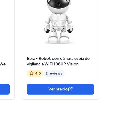
Ebiz - Robot con cámara espía de
 Web
vigilancia WiFi 1080P Vision
Infrarrojo
4.0
2 reviews
sióN
Ver precio