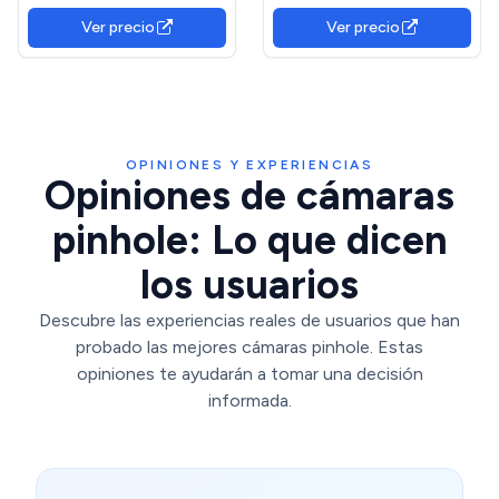
Movimiento, grabación en
de la Batería, Detección De
Ver precio
Ver precio
Bucle, visión Nocturna
Movimiento, Free 32GB, Sin
automática, Sensor de
Wi-Fi
Gravedad
OPINIONES Y EXPERIENCIAS
Opiniones de cámaras
pinhole: Lo que dicen
los usuarios
Descubre las experiencias reales de usuarios que han
probado las mejores cámaras pinhole. Estas
opiniones te ayudarán a tomar una decisión
informada.