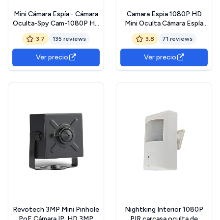
Mini Cámara Espía - Cámara
Camara Espia 1080P HD
Oculta-Spy Cam-1080P HD
Mini Oculta Cámara Espía
Mini Cámara con Grabación
Spy CAM con Vídeo y
3.7
135 reviews
3.8
71 reviews
en Bucle, Rilevamento del
Audio, 7 Horas de duración
Movimento, un Botón de
de la baterí, Detección de
Ver precio
Ver precio
Control, Fácil de Operar,
Movimiento,
Cámara Niñera/Bebé con
Interior/Exterior
Audio (No Necesita WiFi)
Revotech 3MP Mini Pinhole
Nightking Interior 1080P
PoE Cámara IP, HD 3MP
PIR carcasa oculta de