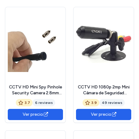
Movimiento (ESA12)
CCTV HD Mini Spy Pinhole
CCTV HD 1080p 2mp Mini
Security Camera 2.8mm
Cámara de Seguridad
110degree 1000tvl Hidden
2000tvl 3,6 mm 90 Grados
3.7
6 reviews
3.9
49 reviews
Mini CCTV Surveillance
Cuatro en uno
Camera
TVI/CVI/AHD/CVBS
Ver precio
Ver precio
pequeña cámara de
vigilancia Interior,
Adecuada para 1080p
Cuatro en uno