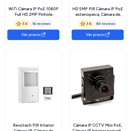
WiTi Cámara IP PoE 1080P
HD 5MP PIR Cámara IP PoE
Full HD 2MP Pinhole
estenopeica, Cámara de
Lens,Cámaras PIR con
Seguridad pequeña para
3.6
16 reviews
3.6
80 reviews
micrófono Incorporado
Interiores Encubierta
Audio y LED Infrarrojos
Lente de 3.7 mm 940nm
Ver precio
Ver precio
Invisibles,Funciona para
LED Invisibles IR Visión
Sistemas NVR de vigilancia
Nocturna P2P H.265 (IPIR-
de Seguridad Ethernet
M-P-HS Blanco)
H.265
Revotech PIR Interior
Cámara IP CCTV Mini PoE,
Cámara IP, Cámara de
Cámara IP Interior pequeña