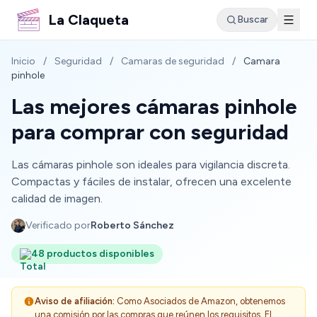
La Claqueta
Buscar
Inicio
/
Seguridad
/
Camaras de seguridad
/
Camara
pinhole
Las mejores cámaras pinhole
para comprar con seguridad
Las cámaras pinhole son ideales para vigilancia discreta.
Compactas y fáciles de instalar, ofrecen una excelente
calidad de imagen.
Verificado por
Roberto Sánchez
48 productos disponibles
Aviso de afiliación:
Como Asociados de Amazon, obtenemos
una comisión por las compras que reúnen los requisitos. El