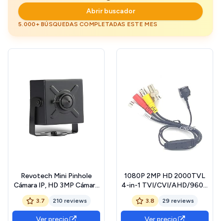
Abrir buscador
5.000+ BÚSQUEDAS COMPLETADAS ESTE MES
Revotech Mini Pinhole
1080P 2MP HD 2000TVL
Cámara IP, HD 3MP Cámara
4-in-1 TVI/CVI/AHD/960H
Seguridad Interior Lente
CVBS CCTV Mini Spy
3.7
210 reviews
3.8
29 reviews
3,7 mm P2P Vista Remota
Pinhole Security Camera,
Cámara de Video CCTV
For 1080P 4-in-1
Ver precio
Ver precio