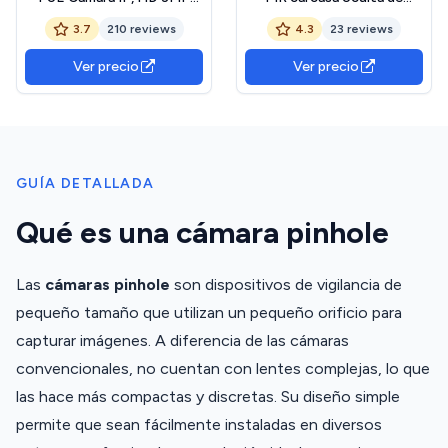
Cámara Seguridad Interior
seguridad espía cámara
3.7
210 reviews
4.3
23 reviews
Lente 3.7mm, P2P Vista
estenopeica, 48 piezas
Remota Cámara de Video
940 nm invisibles, 4 en 1
Ver precio
Ver precio
CCTV 20fps H.265 (I706-
TVI/AHD/CVI/960H, lente
2-P-FHW)
estenopeica de 3,7 mm,
cable conmutable por
goteo
GUÍA DETALLADA
Qué es una cámara pinhole
Las
cámaras pinhole
son dispositivos de vigilancia de
pequeño tamaño que utilizan un pequeño orificio para
capturar imágenes. A diferencia de las cámaras
convencionales, no cuentan con lentes complejas, lo que
las hace más compactas y discretas. Su diseño simple
permite que sean fácilmente instaladas en diversos