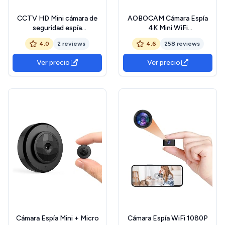
CCTV HD Mini cámara de
AOBOCAM Cámara Espía
seguridad espía
4K Mini WiFi
estenopeica 1000tvl f3.6
Interior/Exterior - Cámara
4.0
2 reviews
4.6
258 reviews
mm 90 grados Mini cámara
Espía Oculta con Vision
de vigilancia CCTV oculta
Nocturna/Detección de
Ver precio
Ver precio
interior/exterior
Movimiento, 2.4GHz, App
Móvil (iOS/Android)，
Casa/Oficina/Coche
Cámara Espía Mini + Micro
Cámara Espía WiFi 1080P