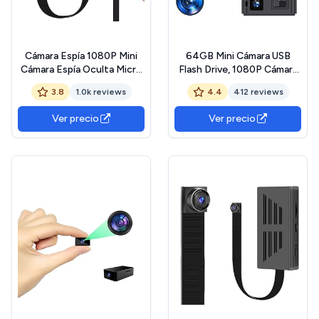
Cámara Espía 1080P Mini
64GB Mini Cámara USB
Cámara Espía Oculta Micro
Flash Drive, 1080P Cámara
Cámara de Vigilancia
de Vídeo Pequeña Memoria
3.8
1.0k reviews
4.4
412 reviews
Compacta
USB con Detección de
Movimiento, Mini Camara de
Ver precio
Ver precio
Seguridad de Vigilancia con
Grabado Unidad Flash para
Hogar Oficina