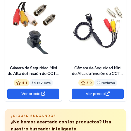
Cámara de Seguridad Mini
Cámara de Seguridad Mini
de Alta definición de CCTV
de Alta definición de CCTV
2,8 mm 110 Grados de Gran
3,6 mm 90 Grados 1000tvl
4.1
34 reviews
3.9
22 reviews
ángulo 1000tvl Cámara de
pequeña cámara de
vigilancia Interior pequeña
vigilancia de CCTV Interior
Ver precio
Ver precio
(DST-CM15WD)
(DST-290PS)
¿SIGUES BUSCANDO?
¿No hemos acertado con los productos? Usa
nuestro buscador inteligente.