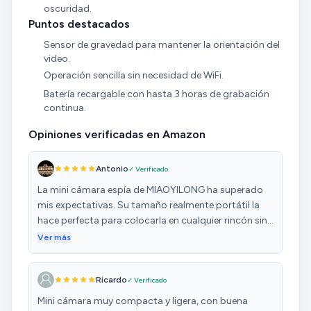
oscuridad.
Puntos destacados
Sensor de gravedad para mantener la orientación del
video.
Operación sencilla sin necesidad de WiFi.
Batería recargable con hasta 3 horas de grabación
continua.
Opiniones verificadas en Amazon
Antonio
✓ Verificado
La mini cámara espía de MIAOYILONG ha superado
mis expectativas. Su tamaño realmente portátil la
hace perfecta para colocarla en cualquier rincón sin
llamar la atención, y aun así ofrece una calidad de
Ver más
imagen sorprendentemente clara para lo pequeña
que es. La detección de movimiento funciona de
Ricardo
✓ Verificado
forma precisa: solo graba cuando detecta actividad,
lo cual ahorra memoria y facilita revisar los
Mini cámara muy compacta y ligera, con buena