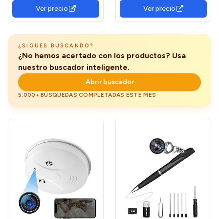
Cámara grabadora de Audio
ideal para reuniones,
Ver precio
Ver precio
y Video para Negocios y
conferencias, notas y
conferencias con
momentos personales
detección de Movimiento
SM13A, unisex (32 GB)
¿SIGUES BUSCANDO?
¿No hemos acertado con los productos? Usa
nuestro buscador inteligente.
Abrir buscador
5.000+ BÚSQUEDAS COMPLETADAS ESTE MES