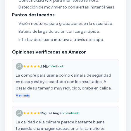
Conectividad WiFi para monitoreo remoto.
Detección de movimiento con alertas instantáneas.
Puntos destacados
Visión nocturna para grabaciones en la oscuridad.
Batería de larga duración con carga rápida.
Interfaz de usuario intuitiva a través de la app.
Opiniones verificadas en Amazon
J ML
✓ Verificado
La compré para usarla como cámara de seguridad
en casa y estoy encantado con los resultados. A
pesar de su tamaño muy reducido, graba en calidad
4K y eso se nota: las imágenes son
Ver más
sorprendentemente nítidas, incluso cuando haces
zoom o revisas detalles importantes. La
Miguel Angel
✓ Verificado
conectividad WiFi facilita mucho la instalación y el
monitoreo desde el móvil: puedes ver lo que sucede
La calidad de la cámara parece bastante buena
en tiempo real, recibir alertas por movimiento y
teniendo una imagen excepcional. El tamaño es