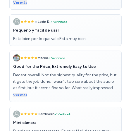
wifi va perfecta y es muy fácil de configurar. Otra cosa
Ver más
que me gusta mucho es la visión nocturna. Es perfecta
calidad precio.
León D.
✓ Verificado
Pequeño y fácil de usar
Esta bien por lo que vale Esta muy bien
Marco
✓ Verificado
Good for the Price, Extremely Easy to Use
Decent overall. Not the highest quality for the price, but
it gets the job done. I wasn’t too sure about the audio
at first, but it seems fine so far. What really impressed
me was how easy it is to use. I’ve had bad experiences
Ver más
with mini-cams in the past—something always ends up
not matching the instructions, or the device behaves in
ways nothing explains. This one, however, worked
Hardinero
✓ Verificado
smoothly out of the box. I ran two test recordings and
Mini cámara
both were successful. The camera automatically