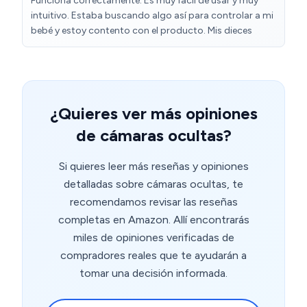
Funciona correctamente. Es muy fácil de usar y muy
adjusts between low light and natural light—footage
intuitivo. Estaba buscando algo así para controlar a mi
may be black-and-white at first, but as soon as you
bebé y estoy contento con el producto. Mis dieces
move into natural lighting it switches to colour quickly,
with no lag or glitches. For an AVI camera at this price
and size, I’m pretty happy with it. My only hope is that
the battery holds up. I’ll be testing it on a two-hour
drive tomorrow and will update this review afterwards.
¿Quieres ver más opiniones
de cámaras ocultas?
Si quieres leer más reseñas y opiniones
detalladas sobre cámaras ocultas, te
recomendamos revisar las reseñas
completas en Amazon. Allí encontrarás
miles de opiniones verificadas de
compradores reales que te ayudarán a
tomar una decisión informada.