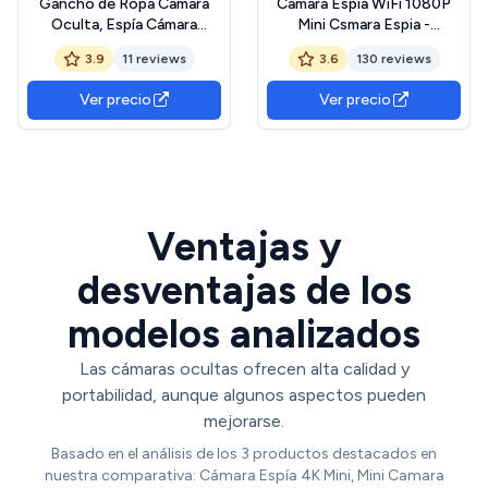
Gancho de Ropa Cámara
Cámara Espía WiFi 1080P
Oculta, Espía Cámara
Mini Csmara Espia -
Oculta HD 1080P Ropa
Vigilancia Inalámbrica
3.9
11 reviews
3.6
130 reviews
Colgar la Cámara, Mini
Interior/Exterior Ultra Gran
Cámara Espía Soporte de
Angular Camara Oculta con
Ver precio
Ver precio
Detección de Movimiento
Al Detección de
y Grabación en Bucle
Movimiento, Transmisión
(Negro)
en Tiempo Real App Móvil,
Mini Camara
Ventajas y
desventajas de los
modelos analizados
Las cámaras ocultas ofrecen alta calidad y
portabilidad, aunque algunos aspectos pueden
mejorarse.
Basado en el análisis de los 3 productos destacados en
nuestra comparativa: Cámara Espía 4K Mini, Mini Camara