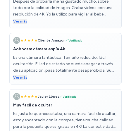
Después de probarla me ha gustado mucho, sobre
todo por la calidad de imagen. Graba videos con una
resolución de 4K. Yo la utilizo para vigilar al bebé
cuando está en su dormitorio, aunque sea de noche, se
Ver más
ve con total claridad. También la usamos para vigilar a
la mascota cuando estamos fuera de casa y el
resultado es fenomenal. Fácil de configurar. Puedes ver
Cliente Amazon
✓ Verificado
en el móvil lo que está ocurriendo en casa en tiempo
Aobocam cámara espía 4k
real y también puedes realizar grabaciones para
Es una cámara fantástica. Tamaño reducido, fácil
revisarlas en otro momento. Otra característica a
ocultación. El led de estado se puede apagar a través
destacar, es su tamaño y el soporte adhesivo para
de su aplicación, pasa totalmente desapercibida. Su
instalarlo en cualquier lugar.
batería en grabación continua son unas 6 horas.
Ver más
Permite grabación a través de sensor de movimiento,
consiguiendo alargar la batería y el tiempo de vigilancia
de la cámara. Apoyada por una powerbank tendremos
Javier López
✓ Verificado
el dispositivo grabando por más de 24h. Incluye
Muy facil de ocultar
soporte para colocación, cable de carga y manual de
Es justo lo que necesitaba, una camara facil de ocultar,
instrucciones en castellano. Calidad 4k. Garantía de por
estoy encantado con la compra, tiene mucha calidad
vida. Excelente vendedor
para lo pequeña que es, graba en 4K! La conectividad