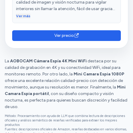
momentos importantes. La grabación en bucle es
calidad de imagen y visión nocturna para vigilar
otro punto a favor, ya que permite olvidarse de
interiores sin llamar la atención, fácil de usar gracias
gestionar archivos constantemente. Me sorprendió
a su manejo con un solo botón y a la detección de
Ver más
también lo bien que se desempeña la visión nocturna
movimiento. Hay que comprar la tarjeta de memoria
automática, captando detalles con buena nitidez
aparte. Manual en español
incluso en habitaciones con muy poca luz. Otro
Ver precio
detalle útil es el sensor de gravedad, que ayuda a
mantener la imagen orientada correctamente. Para
usarla como cámara de seguridad, cámara para
niñera o simplemente para vigilar el hogar mientras
La
AOBOCAM Cámara Espía 4K Mini WiFi
destaca por su
estoy fuera, ha resultado una herramienta fiable y
calidad de grabación en 4K y su conectividad WiFi, ideal para
práctica. En resumen, una cámara discreta pero
monitoreo remoto. Por otro lado, la
Mini Camara Espia 1080P
potente, fácil de usar y con muy buenas funciones
ofrece una excelente relación calidad-precio con detección de
para su precio. Totalmente recomendable.
movimiento, aunque su resolución es menor. Finalmente, la
Mini
Camara Espia portátil
, con su diseño compacto y visión
nocturna, es perfecta para quienes buscan discreción y facilidad
de uso.
Método: Procesamiento con ayuda de LLM que combina lectura de descripciones
oficiales y análisis semántico de reseñas verificadas para extraer los mejores
productos
Fuentes: descripciones oficiales de Amazon, reseñas destacadas en varios idiomas,