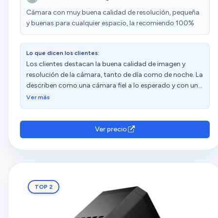
cristal es como si lo pusieras delante de una pared por el
Cámara con muy buena calidad de resolución, pequeña
reflejo,pero funciona muy bien en el resto de casos la
y buenas para cualquier espacio, la recomiendo 100%
detección de movimiento. Muy intuitivo todo y fácil
manejo,la atención al cliente perfecta,lo recomiendo
totalmente.
Lo que dicen los clientes:
Los clientes destacan la buena calidad de imagen y
resolución de la cámara, tanto de día como de noche. La
describen como una cámara fiel a lo esperado y con una
visión nocturna una pasada. Además, resaltan su
Ver más
facilidad de uso, tamaño pequeño y discreción. Sin
embargo, algunos clientes mencionan que el detector de
movimiento no funciona correctamente dentro de un
Ver precio
vehículo. Las opiniones sobre el funcionamiento y la
grabación son diversas.
TOP 2