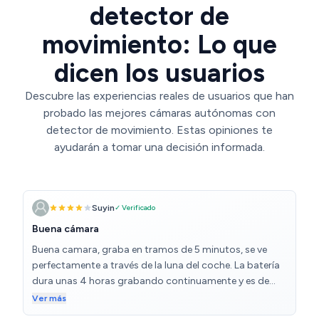
detector de
movimiento: Lo que
dicen los usuarios
Descubre las experiencias reales de usuarios que han
probado las mejores cámaras autónomas con
detector de movimiento. Estas opiniones te
ayudarán a tomar una decisión informada.
Suyin
✓ Verificado
Buena cámara
Buena camara, graba en tramos de 5 minutos, se ve
perfectamente a través de la luna del coche. La batería
dura unas 4 horas grabando continuamente y es de
fácil instalación. Se puede poner una tarjeta de mayor
Ver más
capacidad y una batería externa portátil y aguanta