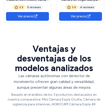
de vigilancia sin Internet
Interiores A3, Grabadora de
2.5
5 reviews
3.0
4 reviews
interior/exterior, micro
Video de Punto de Acceso
cámara espía discreta-WiFi
Ap Autónomo con
Ver precio
Ver precio
1080P, 12MP fotos,
Aplicación de Teléfono,
detección de movimiento y
Audio de 2 Vías, Detector
visión nocturna
de Movimiento
Ventajas y
desventajas de los
modelos analizados
Las cámaras autónomas con detector de
movimiento ofrecen gran calidad y versatilidad,
aunque presentan algunas áreas de mejora.
Basado en el análisis de los 3 productos destacados en
nuestra comparativa: Mini Cámara Espía Oculta, Cámara de
vigilancia para interiores, AOBOCAM Cámara Espía 4K