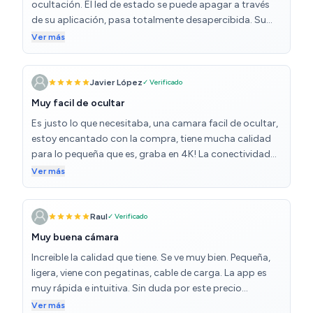
ocultación. El led de estado se puede apagar a través
de su aplicación, pasa totalmente desapercibida. Su
batería en grabación continua son unas 6 horas.
Ver más
Permite grabación a través de sensor de movimiento,
consiguiendo alargar la batería y el tiempo de vigilancia
de la cámara. Apoyada por una powerbank tendremos
Javier López
✓ Verificado
el dispositivo grabando por más de 24h. Incluye
Muy facil de ocultar
soporte para colocación, cable de carga y manual de
Es justo lo que necesitaba, una camara facil de ocultar,
instrucciones en castellano. Calidad 4k. Garantía de por
estoy encantado con la compra, tiene mucha calidad
vida. Excelente vendedor
para lo pequeña que es, graba en 4K! La conectividad
wifi va perfecta y es muy fácil de configurar. Otra cosa
Ver más
que me gusta mucho es la visión nocturna. Es perfecta
calidad precio.
Raul
✓ Verificado
Muy buena cámara
Increible la calidad que tiene. Se ve muy bien. Pequeña,
ligera, viene con pegatinas, cable de carga. La app es
muy rápida e intuitiva. Sin duda por este precio
compras mas y tienes toda casa vigilada.
Ver más