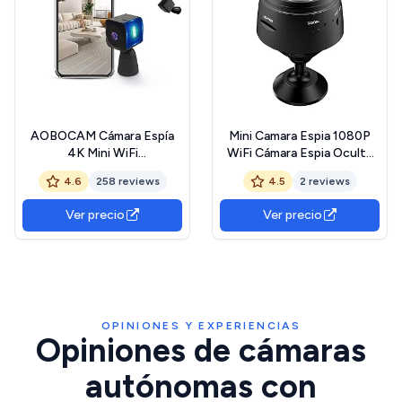
AOBOCAM Cámara Espía
Mini Camara Espia 1080P
4K Mini WiFi
WiFi Cámara Espia Oculta
Interior/Exterior - Cámara
Camara Vigilancia
4.6
258 reviews
4.5
2 reviews
Espía Oculta con Vision
Interior/Exterior con
Nocturna/Detección de
Detección de Movimiento
Ver precio
Ver precio
Movimiento, 2.4GHz, App
Camaras Espias Camufladas
Móvil (iOS/Android)，
Dispositivo de Seguridad
Casa/Oficina/Coche
para Hogar y Oficina
OPINIONES Y EXPERIENCIAS
Opiniones de cámaras
autónomas con