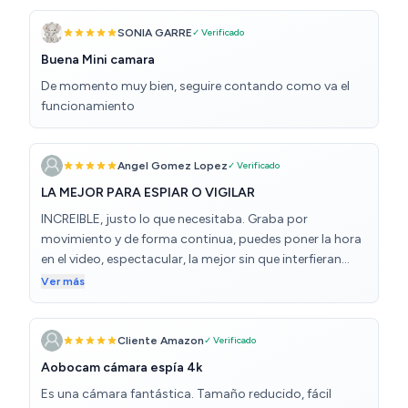
toda la noche, depende, claro, de la capacidad de la
misma. Se mueve de arriba a abajo y para los laterales,
SONIA GARRE
✓ Verificado
pero abarca sólo donde enfoca la cámara. Tiene sonido
Buena Mini camara
y se escucha perfectamente lo que se habla. Trae el pie y
De momento muy bien, seguire contando como va el
un adaptador para poner engancharlo. Cargador tipo
funcionamiento
C
Angel Gomez Lopez
✓ Verificado
LA MEJOR PARA ESPIAR O VIGILAR
INCREIBLE, justo lo que necesitaba. Graba por
movimiento y de forma continua, puedes poner la hora
en el video, espectacular, la mejor sin que interfieran
aplicaciones ni wifi ni nada, super facil de usar y super
Ver más
pequeña.
Cliente Amazon
✓ Verificado
Aobocam cámara espía 4k
Es una cámara fantástica. Tamaño reducido, fácil