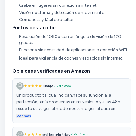
Graba en lugares sin conexión a internet.
Visión nocturna y detección de movimiento.
Compacta y fácil de ocultar.
Puntos destacados
Resolución de 1080p con un ángulo de visión de 120
grados.
Funciona sin necesidad de aplicaciones o conexión WiFi.
Ideal para vigilancia de coches y espacios sin internet.
Opiniones verificadas en Amazon
Juanje
✓ Verificado
Un producto tal cual indican,hace su función a la
perfección,tenía problemas en mi vehículo y a las 48h
resuelto,se ve genial,modo nocturno genial,dura en
grabación continúa unas 11 horas y 15 minutos de día y
Ver más
en modo nocturno unas 6 horas.(Tarjeta de 128gb y
powerbank más de 24h) El modo detección de
raul lamela trigo
✓ Verificado
movimiento va bien pero no lo pongas delante de un