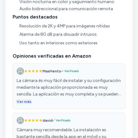
Visión nocturna en color y seguimiento humano
Audio bidireccional para comunicación remota
Puntos destacados
Resolución de 2K y 4MP para imágenes nítidas
Alarma de 80 dB para disuadir intrusos
Uso tanto en interiores como exteriores
Opiniones verificadas en Amazon
MaxHento
✓ Verificado
La cámara és muy fácil de instalar y su configuración
mediante la aplicación proporcionada es muy
sencilla. La aplicación es muy completa y se pueden
activar o desactivar todas las caracteríticas de la
Ver más
cámara sin problema. La visión nocturna es correcta
aún con poca luz y la detección de personas la
david
✓ Verificado
realiza muy bien, incluso con la pesona alejada de la
cámara. Graba tanto en la nube como en una
Cámara muy recomendable. La instalación es
memória SD, lo cual se agradece por si no quieres
bastante sencilla desde la app en el móvil y su