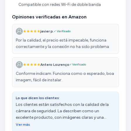
Compatible con redes Wi-Fi de doble banda
Opiniones verificadas en Amazon
javier p.
✓ Verificado
Por la calidad, el precio está impecable, funciona
correctamente y la conexión no ha sido problema
Antero Lourenço
✓ Verificado
Conforme indicam. Funciona como o esperado, boa
imagem, fácil de instalar.
Lo que dicen los clientes:
Los clientes están satisfechos con la calidad de la
cámara de seguridad. La describen como un
excelente producto, con imágenes claras y una
buena visión. Destacan su fácil instalación y
Ver más
configuración, así como su funcionamiento perfecto