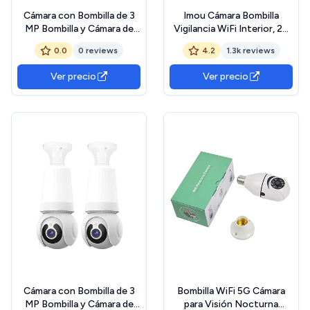
Cámara con Bombilla de 3
Imou Cámara Bombilla
MP Bombilla y Cámara de
Vigilancia WiFi Interior, 2K
360° Cámara de Vigilancia
Cámara de Bombilla de
0.0
0 reviews
4.2
1.3k reviews
de Seguridad con
Seguridad 360° con Visión
Conversación Bidireccional
Nocturna en Color, Sirena,
Ver precio
Ver precio
WiFi 2 en 1 No Se Requiere
Audio Bidireccional,
Cableado para Interiores A
Seguimiento Humano,
Control Remoto, Modo
Privacidad
Cámara con Bombilla de 3
Bombilla WiFi 5G Cámara
MP Bombilla y Cámara de
para Visión Nocturna