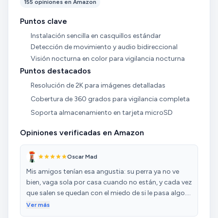
155 opiniones en Amazon
Puntos clave
Instalación sencilla en casquillos estándar
Detección de movimiento y audio bidireccional
Visión nocturna en color para vigilancia nocturna
Puntos destacados
Resolución de 2K para imágenes detalladas
Cobertura de 360 grados para vigilancia completa
Soporta almacenamiento en tarjeta microSD
Opiniones verificadas en Amazon
Oscar Mad
Mis amigos tenían esa angustia: su perra ya no ve
bien, vaga sola por casa cuando no están, y cada vez
que salen se quedan con el miedo de si le pasa algo.
Pensé que esta cámara podía darle paz a esos
Ver más
nervios, se acercaba además el cumpleaños de ella y