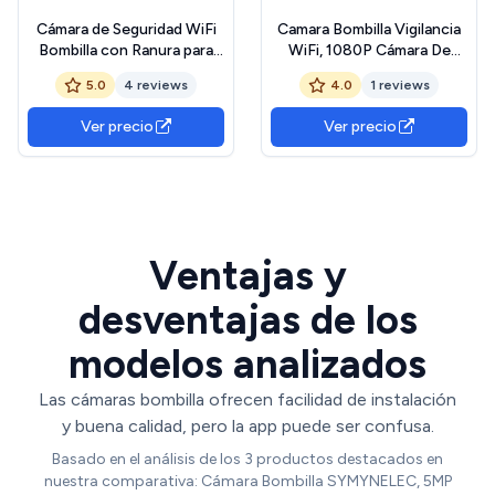
Cámara de Seguridad WiFi
Camara Bombilla Vigilancia
Bombilla con Ranura para
WiFi, 1080P Cámara De
Tarjeta SD, 360 Grados,
Seguridad con Bombilla E27
5.0
4 reviews
4.0
1 reviews
para Interior con Visión
Cámaras PTZ 360 Grados
Nocturna, Audio
Camara WiFi Interior +
Ver precio
Ver precio
Bidireccional, Detección de
Visión Nocturna en Color +
Movimiento
Detección de Movimiento
+ Audio Bidireccional
Ventajas y
desventajas de los
modelos analizados
Las cámaras bombilla ofrecen facilidad de instalación
y buena calidad, pero la app puede ser confusa.
Basado en el análisis de los 3 productos destacados en
nuestra comparativa: Cámara Bombilla SYMYNELEC, 5MP