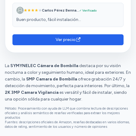
dije,... redondo el momento. La montaron frente al
Carlos Pérez Benna...
✓ Verificado
salón, conectada al WiFi, y desde el móvil ya la están
viendo. Podrían observar sus movimientos,
Buen producto, fácil instalación...
asegurarse de que está bien, incluso hablarle con el
audio bidireccional si la escuchan inquieta. Ha sido
un acierto. Mis amigos están ahora más tranquilos
Ver precio
cuando salimos y no están preguntándose todo el
rato qué tal estará su peluda. La instalas como si
fuera una bombilla normal (E27) y ya tienes visión 2K,
giro pan de 355° y tilt de 90°, detección de
La
SYMYNELEC Cámara de Bombilla
destaca por su visión
humanos, visión nocturna a color… o sea, cobertura
nocturna a color y seguimiento humano, ideal para exteriores. En
casi total. Desde el móvil puedes ver lo que hace el
cambio, la
5MP Camara de Bombilla
ofrece grabación 24/7 y
perrete, hablarle si lo detectas moviéndose, y recibir
detección de movimiento, perfecta para interiores. Por último, la
alertas si algo extraño ocurre. ✅ Lo que mola Se
2K 3MP Camara Vigilancia
es versátil y fácil de instalar, siendo
instala sin obras: va en el casquillo de bombilla
una opción sólida para cualquier hogar.
normal, lo que facilita muchísimo su uso. Buena
Método: Procesamiento con ayuda de LLM que combina lectura de descripciones
calidad de imagen (2K) para que las sombras sean
oficiales y análisis semántico de reseñas verificadas para extraer los mejores
reconocibles. Rotación amplia para cubrir casi todo
productos
Fuentes: descripciones oficiales de Amazon, reseñas destacadas en varios idiomas,
el espacio sin ciegos. Detección inteligente de
datos de rating, sentimiento de los usuarios y número de opiniones
humanos para reducir falsas alarmas. Comunicación