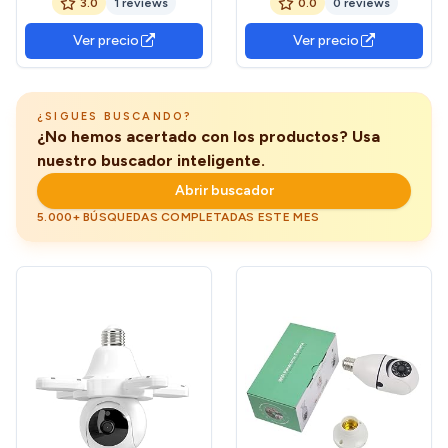
3.0
1 reviews
0.0
0 reviews
Tracking Video Security
Tracking Video Security
Monitor CAM
Monitor CAM
Ver precio
Ver precio
¿SIGUES BUSCANDO?
¿No hemos acertado con los productos? Usa
nuestro buscador inteligente.
Abrir buscador
5.000+ BÚSQUEDAS COMPLETADAS ESTE MES