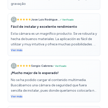
gravação
Jose Luis Rodrigue...
✓ Verificado
Fácil de instalar y excelente rendimiento
Esta cámara es un magnífico producto. Se ve robusta y
hecha de buenos materiales. La aplicación es fácil de
utilizar y muy intuitiva y ofrece muchas posibilidades. La
calidad de imagen es muy buena. La tengo colocada en
Ver más
una terraza y hasta la fecha sin problemas por la lluvia y
el frío. Se conecta fácilmente al router y no se producen
desconexiones. Hasta ahora estoy encantado. La
Sergio Cabrera
✓ Verificado
relación calidad precio es muy buena. La recomiendo
¡Mucho mejor de lo esperado!
sin duda alguna.
No se ha podido cargar el contenido multimedia.
Buscábamos una cámara de seguridad que fuera
sencilla de instalar, pues donde queríamos colocarla no
había posibilidad de sacar un enchufe (salvo
Ver más
taladrando el cemento). Y esta opción de recibir
corriente a través del casquillo de la bombilla, además