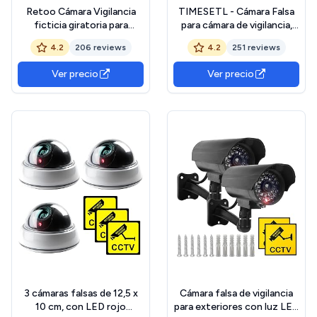
Retoo Cámara Vigilancia
TIMESETL - Cámara Falsa
ficticia giratoria para
para cámara de vigilancia,
Exterior e Interior, cámara
cámara simulada con LED
4.2
206 reviews
4.2
251 reviews
CCD inalámbrica con LED
infrarrojo Intermitente,
Parpadeante, cámara de
Color Rojo, cámara Falsa de
Ver precio
Ver precio
Seguridad Resistente a la
Seguridad CCTV
Intemperie, cámara para en
el hogar
3 cámaras falsas de 12,5 x
Cámara falsa de vigilancia
10 cm, con LED rojo
para exteriores con luz LED