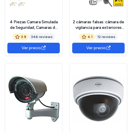
4 Piezas Camara Simulada
2 cámaras falsas: cámara de
de Seguridad, Camaras de
vigilancia para exteriores
Vigilancia Falsas Dummy
con luz LED roja
3.9
346 reviews
4.1
12 reviews
Cámara de Seguridad Falsa
intermitente, cámara de
LED Parpadeante Sistema
vigilancia falsa para interior
Ver precio
Ver precio
de Vigilancia Cámara
y exterior, color plateado
Simulada CCTV