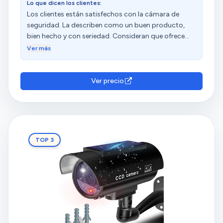
Lo que dicen los clientes:
Los clientes están satisfechos con la cámara de
seguridad. La describen como un buen producto,
bien hecho y con seriedad. Consideran que ofrece
una excelente relación calidad-precio y que cumple
Ver más
su función. Además, destacan su precisión y que el
LED siempre funciona correctamente.
Ver precio
TOP 3