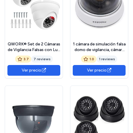
QWORK® Set de 2 Cámaras
1 cámara de simulación falsa
de Vigilancia Falsas con Luz
domo de vigilancia, cámara
LED Roja Parpadeante para
de seguridad intermitente,
3.7
7 reviews
1.0
1 reviews
Seguridad
luz roja (blanco)
Ver precio
Ver precio