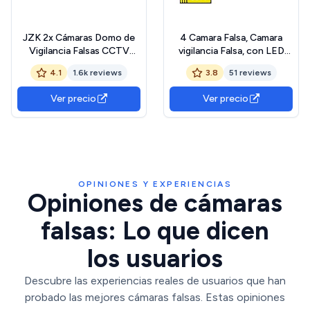
JZK 2x Cámaras Domo de
4 Camara Falsa, Camara
Vigilancia Falsas CCTV
vigilancia Falsa, con LED
simuladas con LED
Rojo Parpadeante, cámara
4.1
1.6k reviews
3.8
51 reviews
Intermitente Imitación Real
de Seguridad CCTV, para
para Seguridad de Oficina
Interior y Exterior (Negro)
Ver precio
Ver precio
en el hogar
OPINIONES Y EXPERIENCIAS
Opiniones de cámaras
falsas: Lo que dicen
los usuarios
Descubre las experiencias reales de usuarios que han
probado las mejores cámaras falsas. Estas opiniones