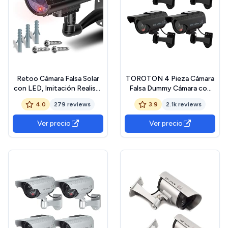
Retoo Cámara Falsa Solar
TOROTON 4 Pieza Cámara
con LED, Imitación Realista
Falsa Dummy Cámara con
de CCTV, Resistente al
Energía Solar de Seguridad
4.0
279 reviews
3.9
2.1k reviews
Clima, Instalación Fácil en
LED Parpadeante Sistema
Interior y Exterior
de Vigilancia Cámara
Ver precio
Ver precio
Simulada CCTV, para Uso en
Interiores o Exteriores