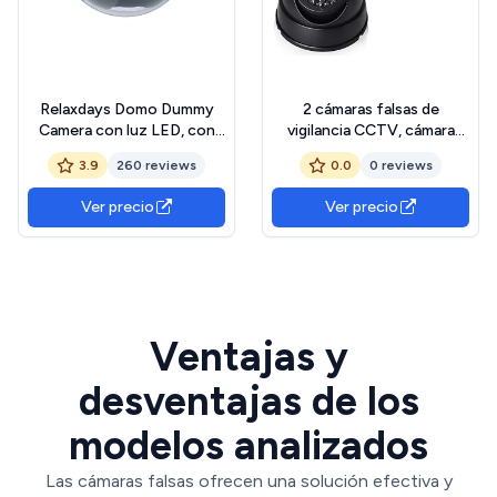
Relaxdays Domo Dummy
2 cámaras falsas de
Camera con luz LED, con
vigilancia CCTV, cámara
parpadeo ajustable, cámara
falsa para interior y
3.9
260 reviews
0.0
0 reviews
de seguridad, cámara falsa,
exterior, cámara de
negro
vigilancia falsa, cámara de
Ver precio
Ver precio
seguridad falsa roja
intermitente, montaje en
pared o techo (negro)
Ventajas y
desventajas de los
modelos analizados
Las cámaras falsas ofrecen una solución efectiva y