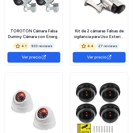
TOROTON Cámara Falsa
Kit de 2 cámaras Falsas de
Dummy Cámara con Energía
vigilancia para Uso Exterior
Solar de Seguridad LED
ficticias con LED Rojo
4.1
933 reviews
4.4
27 reviews
Parpadeante Sistema de
Intermitente diseño
Vigilancia Cámara Simulada,
Profesional
Ver precio
Ver precio
para Uso en Interiores o
Exteriores, 4 Pieza Plata