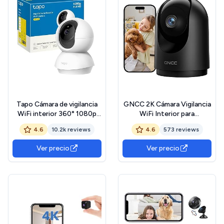
Tapo Cámara de vigilancia
GNCC 2K Cámara Vigilancia
WiFi interior 360° 1080p
WiFi Interior para
C200C, visión nocturna,
Mascotas, 360° Cámara
4.6
10.2k reviews
4.6
573 reviews
notificaciones en tiempo
Vigilancia Domicilio WiFi,
real, detección de
Visión Nocturna, Audio
Ver precio
Ver precio
personas, seguimiento de
Bidireccional, Seguimiento
movimiento, control
Automatico, Detección de
remoto, compatible con
Movimiento y Sonido, 2.4G
Alexa Certificado
ClimatePartner