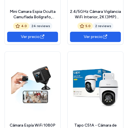
Mini Camara Espia Oculta
2.4/5GHz Cámara Vigilancia
Camuflada Bolígrafo,
WiFi Interior, 2K (3MP)
Camara de Vigilancia sin
Camara Vigilancia Domicilio
4.0
24 reviews
5.0
2 reviews
Cables (Pack Premium 2MP
WiFi, Cámaras 360° con
Super HD con MicroSD
Visión Nocturna,
Ver precio
Ver precio
32GB U3, Lector LED y 10X
Detección de Movimiento,
Recargas de Tinta)
Alarma Avisos, Audio
Grabación en Bucle, 128GB
Bidireccional, Compatible
MAX.
con Alexa
Cámara Espía WiFi 1080P
Tapo C51A - Cámara de