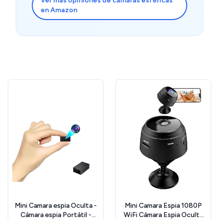
Ver más opiniones de cámaras esféricas
tanto en condiciones de luminosidad como en la
en Amazon
oscuridad. La grabación de video mediante tarjetas
microSD permiten grabar durante varias semanas a
una resolucción Full HD o 1080 p. Su sensores de
movimiento u objeto presencial es sorprendente. Su
diseño es tan elegante, que su ubicación se integra muy
bien con el ambiente. Cualquier escéptico al respecto
quedará gratamente sorprendido con estas cámaras.
Todo un acierto su adquisición.
Mini Camara espia Oculta -
Mini Camara Espia 1080P
Cámara espia Portátil -
WiFi Cámara Espia Oculta