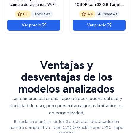
cámara de vigilancia WiFi -
1080P con 32 GB Tarjeta
interior 150° reloj cámara
de Memoria, Cámara
0.0
0 reviews
4.6
43 reviews
oculta espía a distancia
subacuática 30M con 140
discreta soporte visión
Grados Gran Angular,
Ver precio
Ver precio
nocturna y detección de
Cámara de acción 2 baterías
movimiento
Recargables de 900mAh y
Kit de Accesorios
Ventajas y
desventajas de los
modelos analizados
Las cámaras esféricas Tapo ofrecen buena calidad y
facilidad de uso, pero presentan algunas limitaciones
en conectividad.
Basado en el análisis de los 3 productos destacados en
nuestra comparativa: Tapo C210(2-Pack), Tapo C210, Tapo