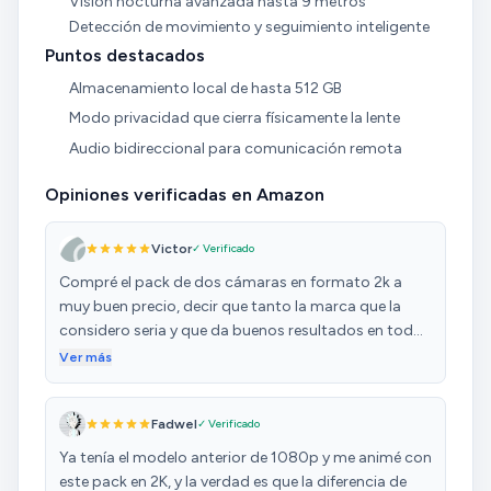
Visión nocturna avanzada hasta 9 metros
Detección de movimiento y seguimiento inteligente
Puntos destacados
Almacenamiento local de hasta 512 GB
Modo privacidad que cierra físicamente la lente
Audio bidireccional para comunicación remota
Opiniones verificadas en Amazon
Victor
✓ Verificado
Compré el pack de dos cámaras en formato 2k a
muy buen precio, decir que tanto la marca que la
considero seria y que da buenos resultados en todos
sus productos ha cumplido perfectamente con
Ver más
estas cámaras. Tanto la resolución 2K que aunque
no es necesaria en comparación con 1080 HD, pero
Fadwel
✓ Verificado
si aporto una clara mejoría en cuanto a nitidez y a la
hora de ampliar la imagen, lo cual se agradece por
Ya tenía el modelo anterior de 1080p y me animé con
otra parte, tanto la instalación de las cámaras como
este pack en 2K, y la verdad es que la diferencia de