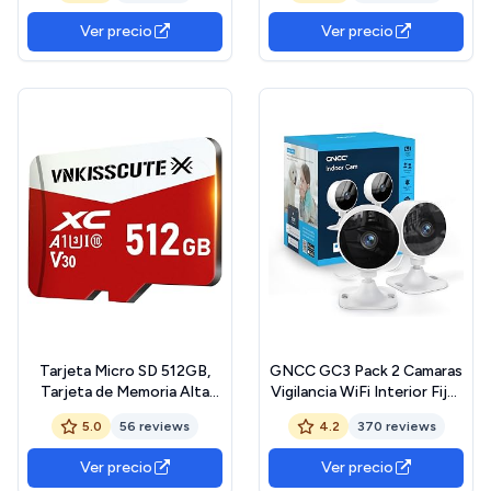
visión Nocturna, Seguridad
Ver precio
Ver precio
doméstica y vigilancia en
Tiempo Real
Tarjeta Micro SD 512GB,
GNCC GC3 Pack 2 Camaras
Tarjeta de Memoria Alta
Vigilancia WiFi Interior Fijas
Velocidad VNKISSCUTE
1080P, Monitor
5.0
56 reviews
4.2
370 reviews
Memory Card Gran
Bebés/Mascotas, Visión
Capacidad SD Card para
Nocturna, Detección
Ver precio
Ver precio
Cámaras, Teléfonos, Dash
Humana, Audio