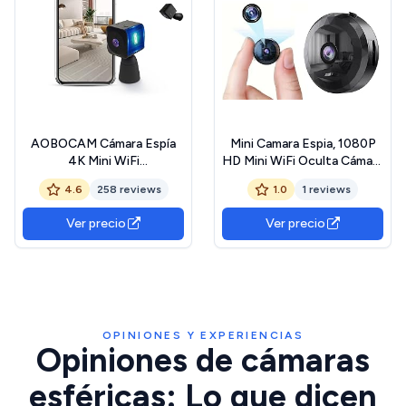
AOBOCAM Cámara Espía
Mini Camara Espia, 1080P
4K Mini WiFi
HD Mini WiFi Oculta Cámara
Interior/Exterior - Cámara
Espía para Ver En El Movil,
4.6
258 reviews
1.0
1 reviews
Espía Oculta con Vision
con Audio y Vídeo, con
Nocturna/Detección de
Batería de Larga Duración,
Ver precio
Ver precio
Movimiento, 2.4GHz, App
para Exteriores/Interiores
Móvil (iOS/Android)，
Casa/Oficina/Coche
OPINIONES Y EXPERIENCIAS
Opiniones de cámaras
esféricas: Lo que dicen