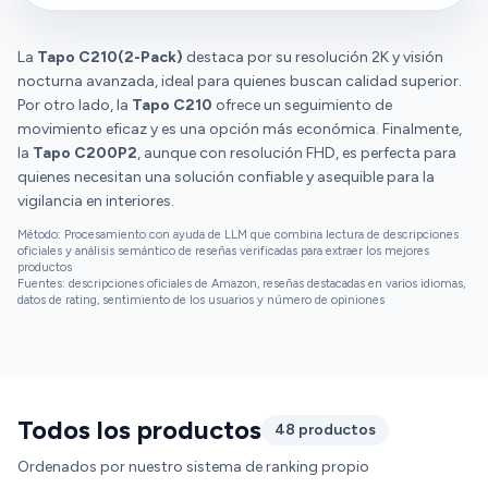
opción muy buena. La primera lleva conmigo más de
marcar áreas donde quieres que esté controlando
tres años y ahí sigue sin problemas. Un acierto que
más seguido, las áreas privadas, la app está genial, y
por fin las comercialicen en color negro.
La
Tapo C210(2-Pack)
puedes hacer varias cosas. Me las habían
destaca por su resolución 2K y visión
nocturna avanzada, ideal para quienes buscan calidad superior.
recomendado y van de 10. Compatible con Alexa
Por otro lado, la
para ver la imagen en pantallas inteligentes.
Tapo C210
ofrece un seguimiento de
movimiento eficaz y es una opción más económica. Finalmente,
la
Tapo C200P2
, aunque con resolución FHD, es perfecta para
quienes necesitan una solución confiable y asequible para la
vigilancia en interiores.
Método: Procesamiento con ayuda de LLM que combina lectura de descripciones
oficiales y análisis semántico de reseñas verificadas para extraer los mejores
productos
Fuentes: descripciones oficiales de Amazon, reseñas destacadas en varios idiomas,
datos de rating, sentimiento de los usuarios y número de opiniones
Todos los productos
48 productos
Ordenados por nuestro sistema de ranking propio