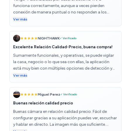
funciona correctamente, aunque a veces pierden
conexión de manera puntual o no responden a los
controles remotos desde el móvil. De cualquier manera,
Ver más
estoy contento con ellas y en el futuro compraré más
para sumar a las que tengo. Se controlan desde la app
de TAPO, junto con el resto de dispositivos de la marca.
NIGHTHAWK
✓ Verificado
Se pueden hacer grabaciones, fotos, programarlas
Excelente Relación Calidad-Precio, buena compra!
para encendido/apagado, hablar por medio de ellas,
Sumamente funcionales, y operativas, se puede vigilar
establecer alarmas de presencia, etc.... Compatibles
la casa, negocio o lo que sea con ellas, la aplicación
con Alexa, Google Home, Smart Things de Samsung,
está muy bien con múltiples opciones de detección y
etc....
aviso por medio de la app, son de buena calidad y
Ver más
duraderas, después de muchos meses de uso de al
menos 4 de ellas, siguen funcionando y dando servicio
al 100%
Miguel Perez
✓ Verificado
Buenas relación calidad precio
Buenas cámara en relación calidad precio. Fácil de
configurar gracias a su aplicación puedes ver, escuchar
y hablar en directo. La imagen más que suficiente.
Permite girar y subir y bajar