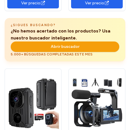
Ver precio
Ver precio
Detección De Movimiento
Bucle, visión Nocturna
automática, Sensor de
Gravedad
¿SIGUES BUSCANDO?
¿No hemos acertado con los productos? Usa
nuestro buscador inteligente.
Abrir buscador
5.000+ BÚSQUEDAS COMPLETADAS ESTE MES