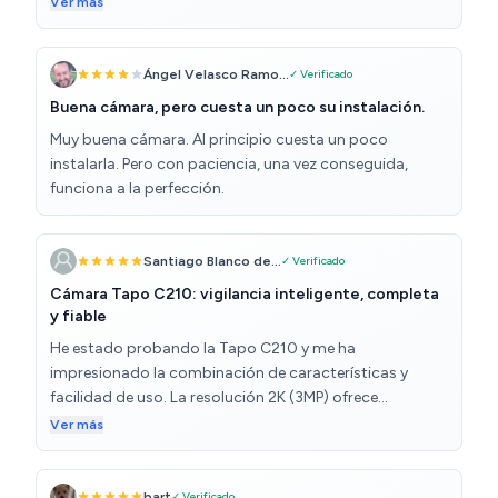
Ver más
Ángel Velasco Ramo...
✓ Verificado
Buena cámara, pero cuesta un poco su instalación.
Muy buena cámara. Al principio cuesta un poco
instalarla. Pero con paciencia, una vez conseguida,
funciona a la perfección.
Santiago Blanco de...
✓ Verificado
Cámara Tapo C210: vigilancia inteligente, completa
y fiable
He estado probando la Tapo C210 y me ha
impresionado la combinación de características y
facilidad de uso. La resolución 2K (3MP) ofrece
imágenes nítidas y claras, tanto de día como en visión
Ver más
nocturna, donde los detalles se mantienen
sorprendentes gracias a la tecnología infrarroja. La
rotación de 360° permite cubrir toda la estancia sin
bart
✓ Verificado