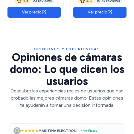
3.9
23 reviews
4.5
15.7k reviews
Movimiento, Visión
Detección Movimiento,
Nocturna, Audio
Visión Nocturna hasta 30
Ver precio
Ver precio
Bidireccional, Seguimiento
m, Audio Bi-direccional,
Automático y Control por
Sirena, Compatible Alexa y
Voz y App Tuya
Google, 2MP Certificado
ClimatePartner
OPINIONES Y EXPERIENCIAS
Opiniones de cámaras
domo: Lo que dicen los
usuarios
Descubre las experiencias reales de usuarios que han
probado las mejores cámaras domo. Estas opiniones
te ayudarán a tomar una decisión informada.
MARITIMA ELECTRONI...
✓ Verificado