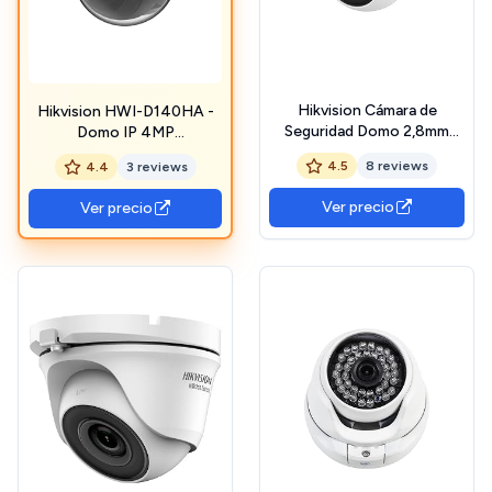
Hikvision Cámara de
Hikvision HWI-D140HA -
Seguridad Domo 2,8mm
Domo IP 4MP
4in1 1080p 25fps IR Hwt-
antivandálico de Exterior -
4.5
8 reviews
4.4
3 reviews
t120-p Gama HiWatch
Color Blanco
Series
Ver precio
Ver precio