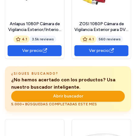
Anlapus 1080P Cámara de
ZOSI 1080P Cámara de
Vigilancia Exterior/Interior,
Vigilancia Exterior para DVR
20M Visión Nocturna, para
Kit Cámaras de Seguridad,
4.1
3.5k reviews
4.1
560 reviews
Kit de Cámaras Seguridad
20M Visión Nocturna, con
Botón OSD
Ver precio
Ver precio
¿SIGUES BUSCANDO?
¿No hemos acertado con los productos? Usa
nuestro buscador inteligente.
Abrir buscador
5.000+ BÚSQUEDAS COMPLETADAS ESTE MES