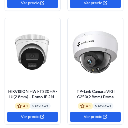
Ver precio
Ver precio
Cámara Domo CCTV para
Interiores(CAMARADA)
HIKVISION HWI-T220HA-
TP-Link Camara VIGI
LU(2.8mm) - Domo IP 2MP
C250(2.8mm) Dome
de Exterior, cámara Blanca
4.1
5 reviews
4.1
5 reviews
Ver precio
Ver precio