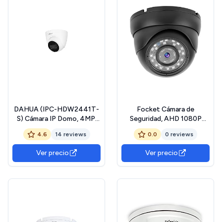
DAHUA (IPC-HDW2441T-
Focket Cámara de
S) Cámara IP Domo, 4MP,
Seguridad, AHD 1080P
PoE, 2,8mm, IR30m,
Cámara Domo Interior
4.6
14 reviews
0.0
0 reviews
WizSense, Starlight
Exterior Cámara de Circuito
Cerrado de Vigilancia, de
Ver precio
Ver precio
Vigilancia NTSC Visión
Nocturna Clara, para
Autobús Barco Coche
(Negro)