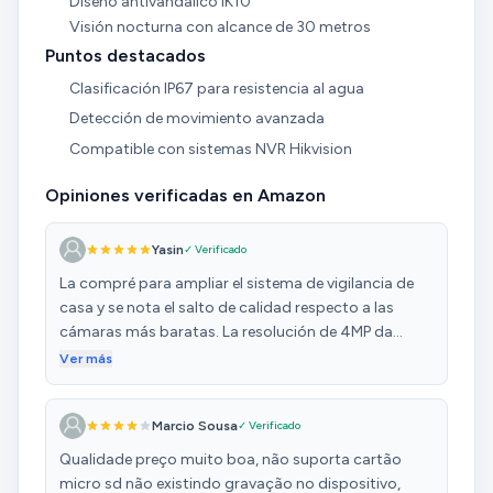
Diseño antivandálico IK10
Visión nocturna con alcance de 30 metros
Puntos destacados
Clasificación IP67 para resistencia al agua
Detección de movimiento avanzada
Compatible con sistemas NVR Hikvision
Opiniones verificadas en Amazon
Yasin
✓ Verificado
La compré para ampliar el sistema de vigilancia de
casa y se nota el salto de calidad respecto a las
cámaras más baratas. La resolución de 4MP da
muchísimo detalle; al hacer zoom en la grabación se
Ver más
siguen distinguiendo bien las caras y las matrículas,
que es lo importante. La construcción es excelente,
Marcio Sousa
✓ Verificado
se nota que es antivandálica (IK10). La cúpula es dura
y el cuerpo metálico, perfecta para poner en el
Qualidade preço muito boa, não suporta cartão
exterior a una altura media sin miedo a que le den un
micro sd não existindo gravação no dispositivo,