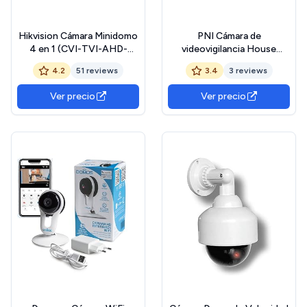
Hikvision Cámara Minidomo
PNI Cámara de
4 en 1 (CVI-TVI-AHD-
videovigilancia House
Analógico) 5Mpx
AHD25 de 5 MP, Domo,
4.2
51 reviews
3.4
3 reviews
Lente de 3,6 mm, 36 LED IR,
Exterior o Interior, IP66
Ver precio
Ver precio