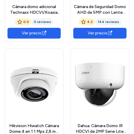
Cámara domo adicional
Cámara de Seguridad Domo
Technaxx HDCVI/Koaxial
AHD de 5MP con Lente
para minikit de seguridad
varifocal de 2,7mm a
0.0
0 reviews
4.2
144 reviews
PRO, cámara de vigilancia
13.5mm,
para interiores TX-49:
TVI/CVI/AHD/CVBS 36 IR
Ver precio
Ver precio
visión nocturna, resolución
Leds Cámara de vigilancia
de video de 720p, ideal para
para Exteriores de visión
sistemas DAHUA
Nocturna de 100 pies
(varifocal de 5MP)
Hikvision Hiwatch Cámara
Dahua. Cámara Domo IR
Dome 4 en 1 1 Mpx 2,8 mm
HDCVI de 2MP Serie Lite.