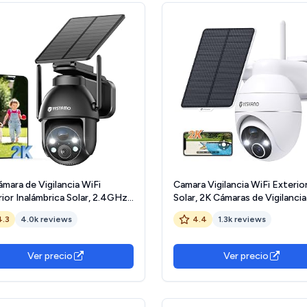
mara de Vigilancia WiFi
Camara Vigilancia WiFi Exterio
ior Inalámbrica Solar, 2.4GHz
Solar, 2K Cámaras de Vigilancia
a Exterior Solar con Panel
Cables, 360° PTZ,Visión Noct
4.3
4.0k reviews
4.4
1.3k reviews
r, 360 Grados PTZ, Visión
de Color,2.4 GHz Wi-Fi, Dete
urna Color, Audio
de IA, PIR Sirena,IP66 (Blanco)
eccional, Sirena PIR (Negro)
Ver precio
Ver precio