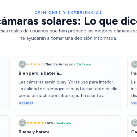
OPINIONES Y EXPERIENCIAS
ámaras solares: Lo que dic
cias reales de usuarios que han probado las mejores cámaras so
te ayudarán a tomar una decisión informada.
Cliente Amazon
✓ Verificado
Bien pero la batería...
Im
Las cámaras están guay. Yo las uso para interior.
La
La calidad de la imagen es muy buena tanto de día
ins
como de noche por infrarrojos. En cuanto a
di
configuración, es bastante sencillo y te avisa de
no
Ver más
Ve
todo. Mi problema sobre todo es la batería que
se
con todo configurado al mínimo y con el modo
ahorro de batería activado y actualizadas a la
Tato
✓ Verificado
última versión, dura 1 semana como muchísmo.
Buena y barata.
Ca