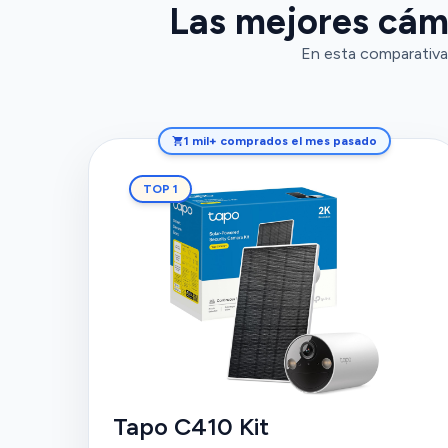
Las mejores cáma
En esta comparativa,
1 mil+ comprados el mes pasado
TOP 1
Tapo C410 Kit