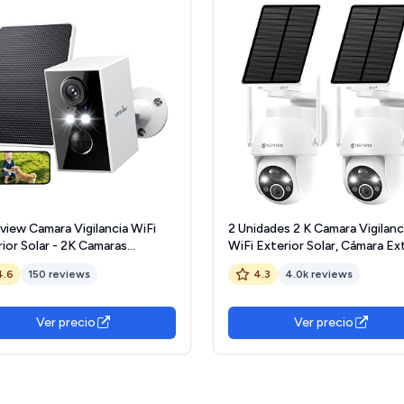
view Camara Vigilancia WiFi
2 Unidades 2 K Camara Vigilanc
ior Solar - 2K Camaras
WiFi Exterior Solar, Cámara Ex
ancia Domicilio WiFi 2.4G hz
Solar 2.4 GHz con Panel Solar
4.6
150 reviews
4.3
4.0k reviews
idad sin Cable con Batería, PIR
° PTZ, Visión Nocturna Color,
a, Visión Nocturna Color, IP65
Audio Bidireccional, Blanco
Ver precio
Ver precio