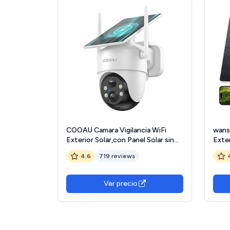
COOAU Camara Vigilancia WiFi
wans
Exterior Solar,con Panel Solar sin
Exter
Cables，360°PTZ Camara de
Vigil
4.6
719 reviews
Seguridad para Domicilio，Visión
Segur
Nocturna Color，Audio
Siren
Bidirecciona，PIR Sirena，IP66
Ver precio