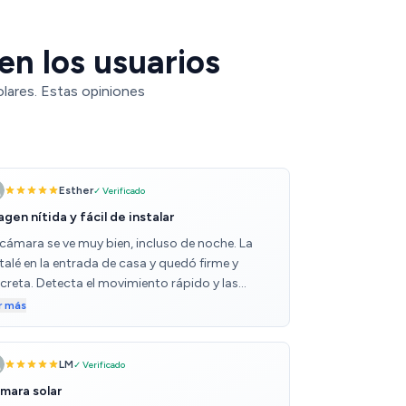
en los usuarios
lares. Estas opiniones
Esther
✓ Verificado
agen nítida y fácil de instalar
 cámara se ve muy bien, incluso de noche. La
talé en la entrada de casa y quedó firme y
screta. Detecta el movimiento rápido y las
tificaciones llegan al momento. Muy práctica al
r más
r inalámbrica. Buena compra.
LM
✓ Verificado
mara solar