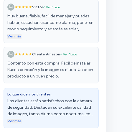
Víctor
✓ Verificado
Muy buena, fiable, facil de manejar y puedes
hablar, escuchar, usar como alarma, poner en
modo seguimiento y además es solar,
también vision nocturna,dira 360 grados y
Ver más
arriba y abajo y puedes hacer que solo
detecte personas y yo todo el mundo me las
Cliente Amazon
✓ Verificado
pide, además te envia todo al movil,
Contento con esta compra. Fácil de instalar.
Buena conexión y la imagen es nítida. Un buen
producto a un buen precio.
Lo que dicen los clientes:
Los clientes están satisfechos con la cámara
de seguridad. Destacan su excelente calidad
de imagen, tanto diurna como nocturna, con
un gran ángulo de visión. La describen como
Ver más
un producto eficiente, con altas prestaciones