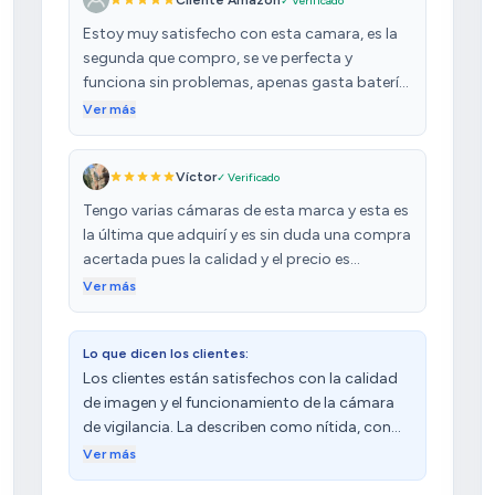
Cliente Amazon
✓ Verificado
Estoy muy satisfecho con esta camara, es la
segunda que compro, se ve perfecta y
funciona sin problemas, apenas gasta batería
que se carga con el sol, no importa los días
Ver más
nublados aguanta de sobra, la última que
compre esta a la intemperie, ya lleva unas
Víctor
✓ Verificado
cuantas tormentas y de momento funciona
sin problemas. Buena relación calidad precio,.
Tengo varias cámaras de esta marca y esta es
la última que adquirí y es sin duda una compra
acertada pues la calidad y el precio es
excelente e inigualable a día de hoy. La óptica
Ver más
es de 2k y se ve excelente en un zoom de x3
aproximadamente,la visión nocturna es muy
Lo que dicen los clientes:
nítida ,la app es Cloudedge que es muy
Los clientes están satisfechos con la calidad
configurable e intuitiva,tiene muchos modos
de imagen y el funcionamiento de la cámara
de alarmas por sonidos y luces ,también
de vigilancia. La describen como nítida, con
cuenta con área de seguridad para el sensor
una visión magnífica y con una resolución
de movimiento que funciona muy rápido. La
Ver más
muy buena. Además, destacan su fácil
batería dura bastante y con el panel solar es