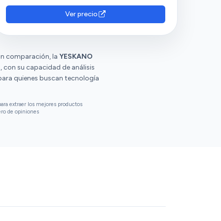
y una buena relación calidad-precio. Además,
valoran su fácil instalación y configuración.
Ver precio
Sin embargo, tienen opiniones diversas sobre
la conectividad y la duración de la batería.
 En comparación, la
YESKANO
O
, con su capacidad de análisis
 para quienes buscan tecnología
ara extraer los mejores productos
ero de opiniones