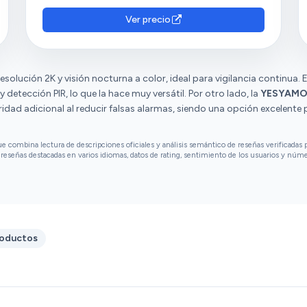
instalación, que incluye todo lo necesario para
infinita. Esto son todo los pros y ahora un
el montaje. Consideran que ofrece una
pequeño contra que no le resta ninguna
Ver precio
excelente relación calidad-precio y la califican
estrella pues la mayoría de los fabricantes lo
como una buena compra. Sin embargo,
hacen y es que para activar la IA necesitas de
tienen opiniones diversas sobre la duración de
una suscripción. Si quieres tener un sistema
esolución 2K y visión nocturna a color, ideal para vigilancia continua.
la batería, la detección de movimiento y la
económico y de calidad para tu casa ,sin
 detección PIR, lo que la hace muy versátil. Por otro lado, la
conectividad.
YESYAM
duda te recomiendo esta fantástica cámara .
dad adicional al reducir falsas alarmas, siendo una opción excelente
combina lectura de descripciones oficiales y análisis semántico de reseñas verificadas p
reseñas destacadas en varios idiomas, datos de rating, sentimiento de los usuarios y núm
roductos