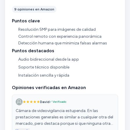
9 opiniones en Amazon
Puntos clave
Resolución 5MP para imágenes de calidad
Control remoto con experiencia panorámica
Detección humana que minimiza falsas alarmas
Puntos destacados
Audio bidireccional desde la app
Soporte técnico disponible
Instalación sencilla y rápida
Opiniones verificadas en Amazon
David
✓ Verificado
Cámara de videovigilancia estupenda. En las
prestaciones generales es similar a cualquier otra del
mercado, pero destaca porque si que ninguna otra
te lo ofrece, el poder configurar para que te envíe un