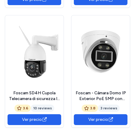
Foscam SD4H Cupola
Foscam - Cámara Domo IP
Telecamera di sicurezza IP
Exterior PoE 5MP con
Esterno 2304 x 1536 Pixel
focos Luminosos y Sirena
3.6
10 reviews
3.8
3 reviews
Parete
T5EP, Color Blanco
Ver precio
Ver precio