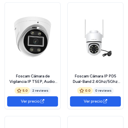
Foscam Cámara de
Foscam Cámara IP PD5
Vigilancia IP T5EP, Audio,
Dual-Band 2.4Ghz/5Ghz.
Sirena, PoE, Detección
Auto Seguimiento,
5.0
2 reviews
0.0
0 reviews
Humana, ONVIF Blanca
motorizada
Ver precio
Ver precio