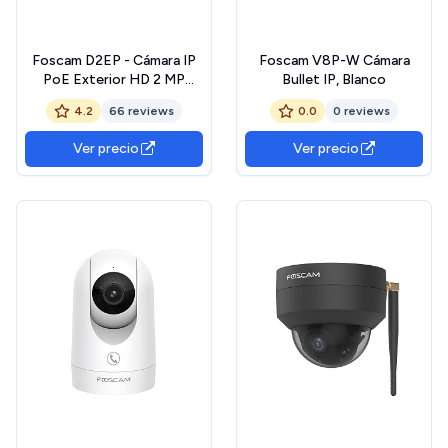
Foscam D2EP - Cámara IP
Foscam V8P-W Cámara
PoE Exterior HD 2 MP
Bullet IP, Blanco
infrarroja de 20 m,
4.2
66 reviews
0.0
0 reviews
Antivandalico IK10.
Detección Humana
Ver precio
Ver precio
Inteligente, Compatible
con Amazon Alexa