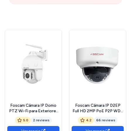
Foscam Cámara IP Domo
Foscam Cámara IP D2EP
PTZ Wi-Fi para Exteriores
Full HD 2MP PoE P2P WDR
de 8MP con focos y
2.0 Resistente a la
5.0
2 reviews
4.2
66 reviews
Seguimiento Inteligente
Intemperie con visión
SD8P Blanca
Nocturna IR hasta 20 m,