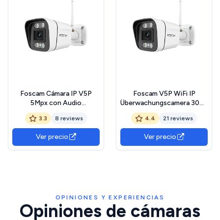
Foscam Cámara IP V5P
Foscam V5P WiFi IP
5Mpx con Audio
Überwachungscamera 3072
bidireccional, Luz Nocturna
x 1728 Pixel
3.3
8 reviews
4.4
21 reviews
y Sirena incluida. Blanca
Ver precio
Ver precio
OPINIONES Y EXPERIENCIAS
Opiniones de cámaras