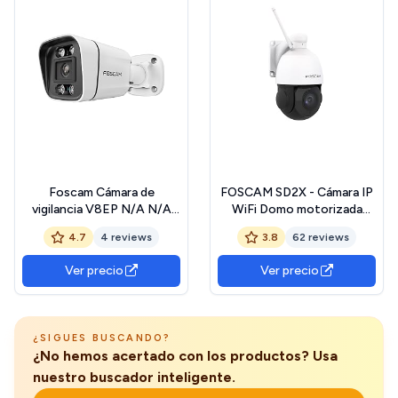
Foscam Cámara de
FOSCAM SD2X - Cámara IP
vigilancia V8EP N/A N/A
WiFi Domo motorizada
3840 x 2160 píxeles
PTZ 2MP con Zoom óptico
4.7
4 reviews
3.8
62 reviews
x18, detección de
Movimiento Inteligente
Ver precio
Ver precio
¿SIGUES BUSCANDO?
¿No hemos acertado con los productos? Usa
nuestro buscador inteligente.