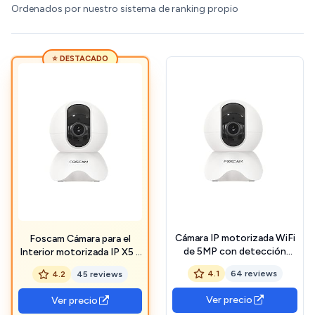
Ordenados por nuestro sistema de ranking propio
⭐ DESTACADO
Cámara IP motorizada WiFi
Foscam Cámara para el
de 5MP con detección
Interior motorizada IP X5 –
Inteligente de Movimiento
WiFi, Alta definición 5 MP
4.1
64 reviews
4.2
45 reviews
- X5 Blanca Foscam
con detección de
Movimiento Inteligente –
Ver precio
Ver precio
Vista 350°, día y Noche –