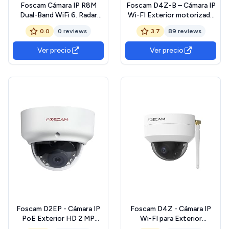
Foscam Cámara IP R8M
Foscam D4Z-B – Cámara IP
Dual-Band WiFi 6. Radar
Wi-FI Exterior motorizada
detección Humana. Auto
4MP – Zoom óptico x4 –
0.0
0 reviews
3.7
89 reviews
Seguimiento.
Detección de Movimiento
Inteligente 1 Unidad
Ver precio
Ver precio
(Paquete de 1) Negro
Foscam D2EP - Cámara IP
Foscam D4Z - Cámara IP
PoE Exterior HD 2 MP
Wi-FI para Exterior
infrarroja de 20 m,
motorizada 4 MP - Zoom