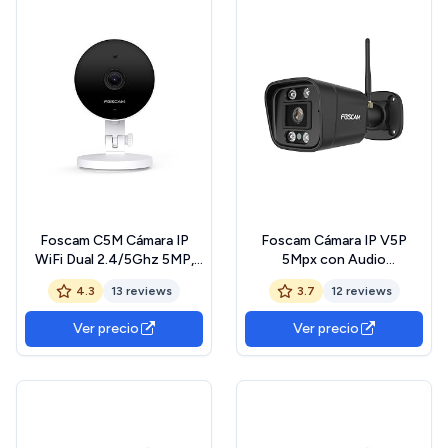
Foscam C5M Cámara IP
Foscam Cámara IP V5P
WiFi Dual 2.4/5Ghz 5MP,
5Mpx con Audio
Seguridad, Detección
bidireccional, Luz Nocturna
4.3
13 reviews
3.7
12 reviews
Humana, Audio, Visión
y Sirena incluida. Negra
Nocturna, Sirena de Alarma,
Ver precio
Ver precio
Compatible con Alexa,