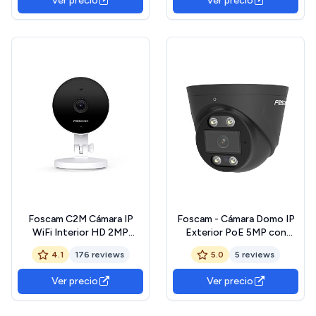
Ver precio
Ver precio
detección de Movimiento,
Blanco, 1 Unidad (Paquete
de 1)
Foscam C2M Cámara IP
Foscam - Cámara Domo IP
WiFi Interior HD 2MP
Exterior PoE 5MP con
Detección de Movimiento
focos Luminosos y Sirena
4.1
176 reviews
5.0
5 reviews
Inteligente - Compatible
T5EP, Color Negro
con Amazon Alexa
Ver precio
Ver precio