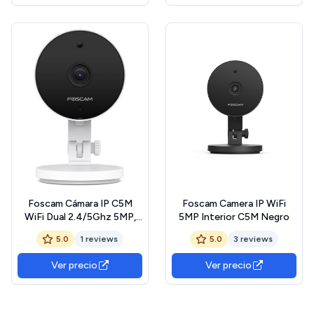
Foscam Cámara IP C5M
Foscam Camera IP WiFi
WiFi Dual 2.4/5Ghz 5MP,
5MP Interior C5M Negro
Seguridad, Detección
5.0
1 reviews
5.0
3 reviews
Humana, Audio, Visión
Nocturna, Sirena de Alarma.
Ver precio
Ver precio