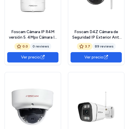
Foscam Cámara IP R4M
Foscam D4Z Cámara de
versión 5. 4Mpx Cámara IP
Seguridad IP Exterior Anti
de vigilancia WiFiLAN,
VANDALICA IK10. Blanco
0.0
0 reviews
3.7
89 reviews
Visión Nocturna, WiFi,
4Mpx Zoom x4.
Detección de Movimiento,
Compatible con Alexa.
Ver precio
Ver precio
Audio, Slot Micro SD
Deteción Humana
Inteligente AI