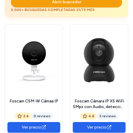
Abrir buscador
5.000+ BÚSQUEDAS COMPLETADAS ESTE MES
Foscam C5M-W Cámaa IP
Foscam Cámara IP X5 WiFi
5Mpx con Audio, detección
Humana, Negra
3.4
9 reviews
4.6
3 reviews
Ver precio
Ver precio