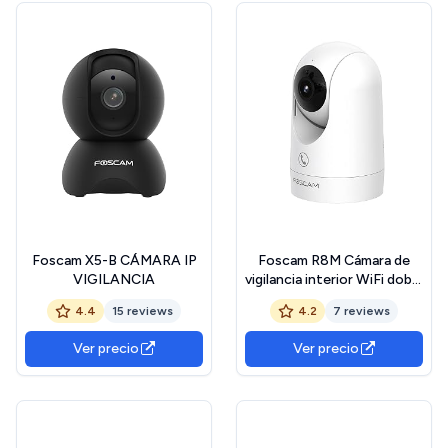
Foscam X5-B CÁMARA IP
Foscam R8M Cámara de
VIGILANCIA
vigilancia interior WiFi doble
banda 4K 8MP giratoria y
4.4
15 reviews
4.2
7 reviews
giratoria con detección de
radar y función de
Ver precio
Ver precio
seguimiento automático