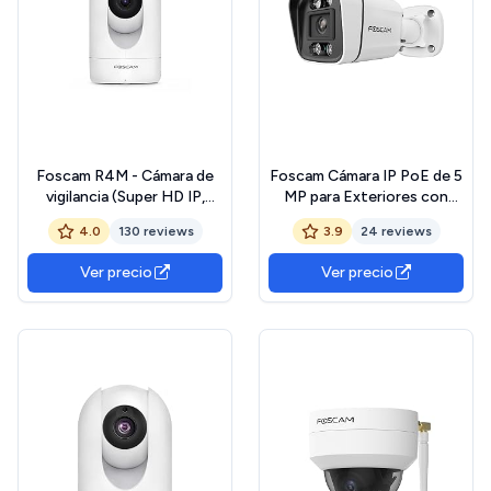
Foscam R4M - Cámara de
Foscam Cámara IP PoE de 5
vigilancia (Super HD IP,
MP para Exteriores con
WiFi, Doble Banda, con 4
focos y Sirena V5EP Blanca
4.0
130 reviews
3.9
24 reviews
MP y 10 m de visión
Nocturna, WiFi, con
Ver precio
Ver precio
detección de Movimiento,
cámara de Audio de 2 vías
con Ranura para Tarjeta
microSD)