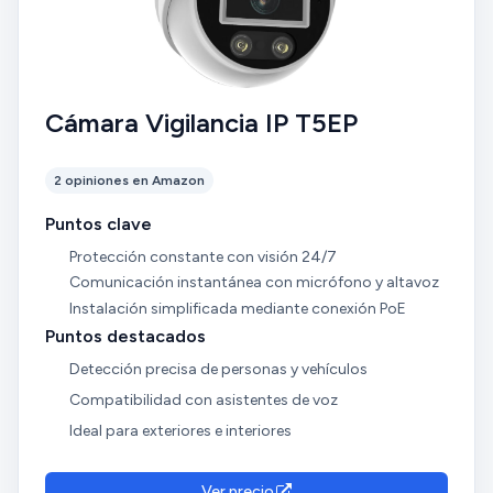
vigilancia para bebés. Puntos que mejoraría de ella o
en próximos modelos: - La calidad en visión
nocturna. Aunque se aprecia ver y diferenciar
personas.... flaquea en ese punto. En términos
generales, compra 100% recomendada.
Cámara Vigilancia IP T5EP
2 opiniones en Amazon
Puntos clave
Protección constante con visión 24/7
Comunicación instantánea con micrófono y altavoz
Instalación simplificada mediante conexión PoE
Puntos destacados
Detección precisa de personas y vehículos
Compatibilidad con asistentes de voz
Ideal para exteriores e interiores
Ver precio