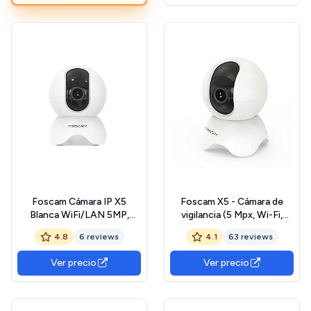
Infrarrojos de 8 m – Alexa
&amp; Google Assistant –
Blanco
Foscam Cámara IP X5
Foscam X5 - Cámara de
Blanca WiFi/LAN 5MP,
vigilancia (5 Mpx, Wi-Fi,
Seguridad, Detección
inclinable y giratoria),
4.8
6 reviews
4.1
63 reviews
Humana, Audio, Visión
Blanco, 83 x 76 x 114 mm
Nocturna.
Ver precio
Ver precio