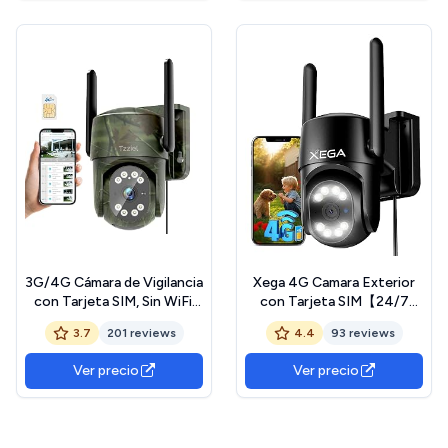
Bidireccional, Montaje en
Pared/Techo
3G/4G Cámara de Vigilancia
Xega 4G Camara Exterior
con Tarjeta SIM, Sin WiFi,
con Tarjeta SIM【24/7
Detección de Movimiento
Grabación Continua】 2K
3.7
201 reviews
4.4
93 reviews
PIR con reconocimiento de
PTZ Cámara Vigilancia con
Personas y Seguimiento
Cable, Seguimiento
Ver precio
Ver precio
automático, Visión
Automático AI Detección
Nocturna, Audio
Humano Instanrt Alerta,
Bidireccional, Impermeable.
IP66, Tarjeta SIM incluida
ClimeCo Certified