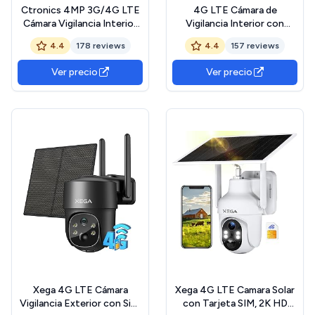
Ctronics 4MP 3G/4G LTE
4G LTE Cámara de
Cámara Vigilancia Interior
Vigilancia Interior con
con Tarjeta SIM, 360° PTZ
Tarjeta SIM, 2K 360° PTZ
4.4
178 reviews
4.4
157 reviews
IP Cámara Seguridad
IP Cámara de Seguridad
Inalámbrica, Detección
Inalámbrica con Batería
Ver precio
Ver precio
Inteligente, Seguimiento
Recargable, Visión
Auto, Visión Nocturna
Nocturna a Color,
Color, Audio Bidireccional,
Detección de PIR, Audio
Cloud
Bidireccional, IP66
Xega 4G LTE Cámara
Xega 4G LTE Camara Solar
Vigilancia Exterior con Sim,
con Tarjeta SIM, 2K HD