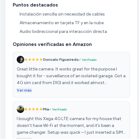
Puntos destacados
Instalación sencilla sin necesidad de cables
Almacenamiento en tarjeta TF y en la nube
Audio bidireccional para interacción directa
Opiniones verificadas en Amazon
Goncalo Figueiredo
✓ Verificado
Great little camera. It works great for the purpose I
bought it for - surveillance of an isolated garage. Got a
4G sim card from DIGI and it worked almost
immediately. I get a notification every time anyone
Ver más
opens the door and the image quality is very good. The
cherry on top... got a contact from Kiki from Xega and
Mia
✓ Verificado
I was offered a 360 days cloud service. Super fast reply
and excellent service. Thank you.
I bought this Xega 4G LTE camera for my house that
doesn’t have Wi-Fi at the moment, and it’s been a
game changer. Setup was quick – I just inserted a SIM