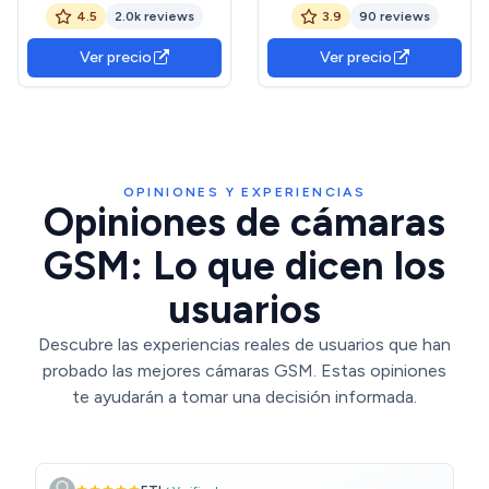
Camara 4G Solar Sin Cable
PTZ Camara Exterior Panel
4.5
2.0k reviews
3.9
90 reviews
con Batería 2K HD PTZ
Solar 6W Baterías
355°/90°, Visión Nocturna,
10400mAh, Foco y Sirena
Ver precio
Ver precio
Detección De Movimiento,
Visión Nocturna en Color
Almacenamiento Local
PIR Detección Humana
&amp; Cloud, IP66
Almacenamiento TF/Cloud
Carbonfree Certified
IP66
ClimeCo Certified
OPINIONES Y EXPERIENCIAS
Opiniones de cámaras
GSM: Lo que dicen los
usuarios
Descubre las experiencias reales de usuarios que han
probado las mejores cámaras GSM. Estas opiniones
te ayudarán a tomar una decisión informada.