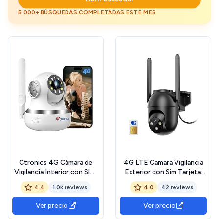
5.000+ BÚSQUEDAS COMPLETADAS ESTE MES
Ctronics 4G Cámara de
4G LTE Camara Vigilancia
Vigilancia Interior con SIM,
Exterior con Sim Tarjeta:
Auto-Tracking, 8
2K HD Camara Seguridad
4.4
1.0k reviews
4.0
42 reviews
Posiciones, Visión
Exterior con Visión
Nocturna Color 20 m,
Nocturna Color Detección
Ver precio
Ver precio
App/PC, Detección
Humana PIR Alarmas para
Humano, FTP/Cloud, Audio
Casa IP65 - Cable