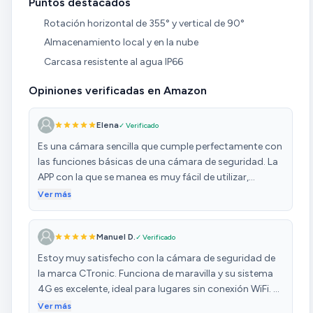
Puntos destacados
Rotación horizontal de 355° y vertical de 90°
Almacenamiento local y en la nube
Carcasa resistente al agua IP66
Opiniones verificadas en Amazon
Elena
✓ Verificado
Es una cámara sencilla que cumple perfectamente con
las funciones básicas de una cámara de seguridad. La
APP con la que se manea es muy fácil de utilizar,
aunque al principio tuve varias dudas para configurar
Ver más
la tarjeta SIM de datos, pero el equipo de soporte me
ayudo a resolver las dudas que tenía y me indicaron los
Manuel D.
✓ Verificado
pasos a seguir para poder configurar todo
correctamente. Muy contenta con el dispositivo y con
Estoy muy satisfecho con la cámara de seguridad de
la atención al cliente, especialmente con Eric con el que
la marca CTronic. Funciona de maravilla y su sistema
crucé varios correos y fue muy amable explicándome
4G es excelente, ideal para lugares sin conexión WiFi. La
todo.
calidad de imagen es clara tanto de día como de
Ver más