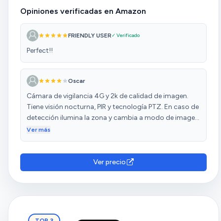
Opiniones verificadas en Amazon
FRIENDLY USER
✓ Verificado
Perfect!!
Oscar
Cámara de vigilancia 4G y 2k de calidad de imagen.
Tiene visión nocturna, PIR y tecnología PTZ. En caso de
detección ilumina la zona y cambia a modo de imagen
en color y sigue al objetivo de forma automática.
Ver más
También tiene una alarma sonora que puede
configurarse e incluye audio bi-direccional para poder
escuchar lo que sucede en la escena y comunicarse. Es
Ver precio
resistente al agua (IP66) Tiene una buena aplicación
que permite configurar el comportamiento de la
cámara, incluidas varias zonas de exclusión para evitar
falsas alarmas. No incluye tarjeta SD aunque las
admite de hasta 128Gb Como suele ser habitual en
TOP 3