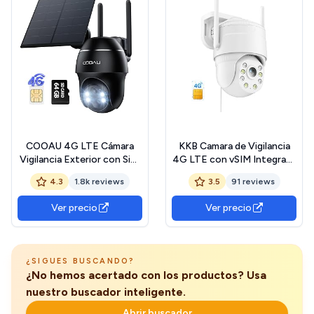
COOAU 4G LTE Cámara
KKB Camara de Vigilancia
Vigilancia Exterior con Sim,
4G LTE con vSIM Integrada
2K 3MP QHD Camara 4G
(No Física) y Grabación
4.3
1.8k reviews
3.5
91 reviews
Solar sin Cable con Batería,
24/7, Sin WiFi, Cámara de
PTZ 355°/90°, Visión
Seguridad Exterior con
Ver precio
Ver precio
Nocturna, PIR Detección
Cable, Detección IA, Visión
de Movimiento, Audio de
Nocturna 2K, PTZ 360°,
Dos Vías, Tarjeta SIM
Audio Bidireccional, IP65
¿SIGUES BUSCANDO?
¿No hemos acertado con los productos? Usa
nuestro buscador inteligente.
Abrir buscador