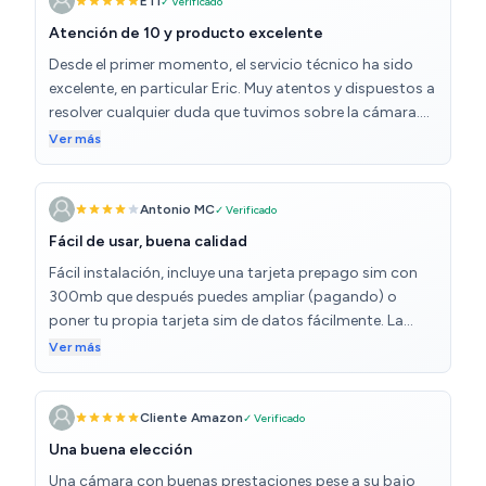
ETl
✓ Verificado
Atención de 10 y producto excelente
Desde el primer momento, el servicio técnico ha sido
excelente, en particular Eric. Muy atentos y dispuestos a
resolver cualquier duda que tuvimos sobre la cámara.
Nos ayudaron paso a paso en la configuración y
Ver más
siempre respondiendo rápido y con claridad. Da gusto
encontrar vendedores tan comprometidos con el
cliente. En cuanto a la cámara, estupenda. La calidad de
Antonio MC
✓ Verificado
imagen es excelente, se ve y se oye genial, incluso de
Fácil de usar, buena calidad
noche. Además, el precio es muy competitivo para
Fácil instalación, incluye una tarjeta prepago sim con
todo lo que ofrece. ¡Muy recomendado!
300mb que después puedes ampliar (pagando) o
poner tu propia tarjeta sim de datos fácilmente. La
calidad es aceptable para el uso como cámara de
Ver más
seguridad pero tampoco esperes una calidad 4k. Por
ahora funciona perfectamente.
Cliente Amazon
✓ Verificado
Una buena elección
Una cámara con buenas prestaciones pese a su bajo