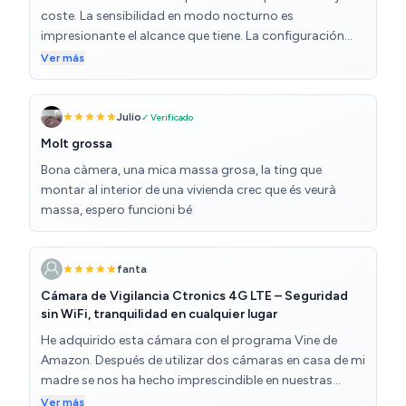
coste. La sensibilidad en modo nocturno es
impresionante el alcance que tiene. La configuración
también resulta sencilla. El servicio postventa es muy
Ver más
eficiente.
Julio
✓ Verificado
Molt grossa
Bona càmera, una mica massa grosa, la ting que
montar al interior de una vivienda crec que és veurà
massa, espero funcioni bé
fanta
Cámara de Vigilancia Ctronics 4G LTE – Seguridad
sin WiFi, tranquilidad en cualquier lugar
He adquirido esta cámara con el programa Vine de
Amazon. Después de utilizar dos cámaras en casa de mi
madre se nos ha hecho imprescindible en nuestras
vidas, ahora necesitábamos una solución que
Ver más