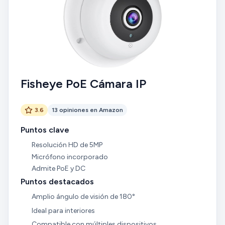
cámara. La cámara ofrece dos formatos de video:
para conseguir un equilibrio entre cámara y
x264 y x265. Tiene una alta resolución (hasta 5MP,
programa.
2880x1620). Tiene dos formatos que se pueden usar
simultáneamente, uno de alta calidad, y otro,
opcional, de baja resolución, muy útil para los
programas de grabación para consumir menos
recursos del ordenador.
Fisheye PoE Cámara IP
3.6
13 opiniones en Amazon
Puntos clave
Resolución HD de 5MP
Micrófono incorporado
Admite PoE y DC
Puntos destacados
Amplio ángulo de visión de 180°
Ideal para interiores
Compatible con múltiples dispositivos