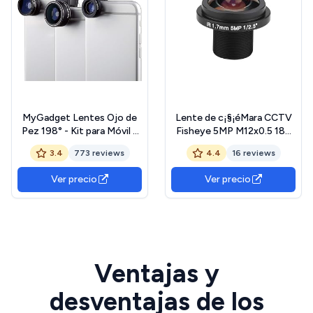
MyGadget Lentes Ojo de
Lente de c¡§¡éMara CCTV
Pez 198° - Kit para Móvil 3
Fisheye 5MP M12x0.5 185
en 1 - Gran Angular 0.65x y
?? Gran Angular 1.7 mm
3.4
773 reviews
4.4
16 reviews
Macro 10x - para Tablet
Lente Focal de Seguridad
Smartphone Samsung
Focal para c¡§¡éMara de Ojo
Ver precio
Ver precio
Galaxy Apple iPhone
de
Huawei Xiaomi
Ventajas y
desventajas de los