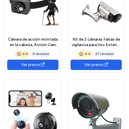
Cámara de acción montada
Kit de 2 cámaras Falsas de
en la cabeza, Action Cam
vigilancia para Uso Exterior
con luz frontal integrada –
ficticias con LED Rojo
0.0
0 reviews
4.4
27 reviews
Estructura portátil
Intermitente diseño
ajustable para actividades al
Profesional
Ver precio
Ver precio
aire libre