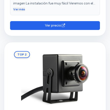
imagen La instalación fue muy fácil Veremos con el
tiempo que tal resulta ya que el precio de esta
Ver más
cámara es algo elevado
Ver precio
TOP 2