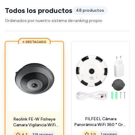
Todos los productos
48 productos
Ordenados por nuestro sistema de ranking propio
⭐ DESTACADO
FILFEEL Cámara
Reolink FE-W Fisheye
Panorámica WiFi 360 ° Gran
Camara Vigilancia WiFi
Angular Fisheye Cámara
Interior - 2K+ 6MP 360°
3.0
1 reviews
4.3
319 reviews