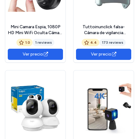
Mini Camara Espia, 1080P
Tuttoinunclick falsa-
HD Mini WiFi Oculta Cámara
Cámara de vigilancia
Espía para Ver En El Movil,
exterior
1.0
1 reviews
4.4
173 reviews
con Audio y Vídeo, con
Batería de Larga Duración,
Ver precio
Ver precio
para Exteriores/Interiores