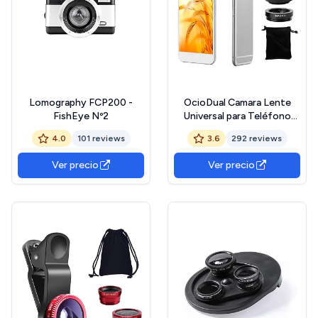
Lomography FCP200 -
OcioDual Camara Lente
FishEye Nº2
Universal para Teléfono
Móvil Ojo de Pez Macro
4.0
101 reviews
3.6
292 reviews
Gran Angular Negro
Ver precio
Ver precio