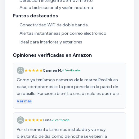
Detección inteligente de movimiento
Audio bidireccional y visión nocturna
Puntos destacados
Conectividad WiFi de doble banda
Alertas instantáneas por correo electrónico
Ideal para interiores y exteriores
Opiniones verificadas en Amazon
Carmen M.
✓ Verificado
Como ya teníamos cameras de la marca Reolink en
casa, compramos esta para ponerla en la pared de
un pasillo. Funciona bien! Lo unció malo es que no es
parte de nuestro plan de Reolink, pero tenemos la
Ver más
tarjeta de SD y ya está. A partir de eso cumple todas
las funciones de otras cameras de seguridad con un
Lena
✓ Verificado
precio muy bueno.
Por el momento la hemos instalado y va muy
bien,tanto de día como de noche se ve bien la