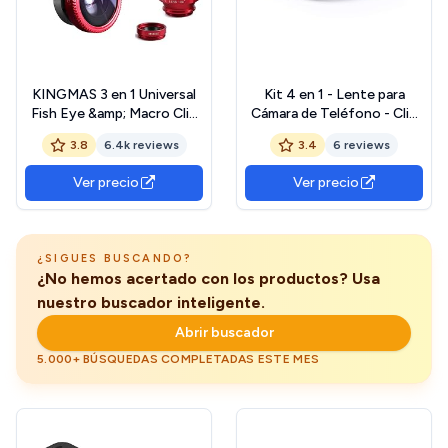
KINGMAS 3 en 1 Universal
Kit 4 en 1 - Lente para
Fish Eye &amp; Macro Clip
Cámara de Teléfono - Clip
Kit de Lente de cámara para
para Smartphone Fisheye -
3.8
6.4k reviews
3.4
6 reviews
iPad iPhone 7 6 5 Samsung
Zoom - Macro - Polarizante
Blackberry HTC y la
Ver precio
Ver precio
mayoría de Smartphones
(Rojo)
¿SIGUES BUSCANDO?
¿No hemos acertado con los productos? Usa
nuestro buscador inteligente.
Abrir buscador
5.000+ BÚSQUEDAS COMPLETADAS ESTE MES