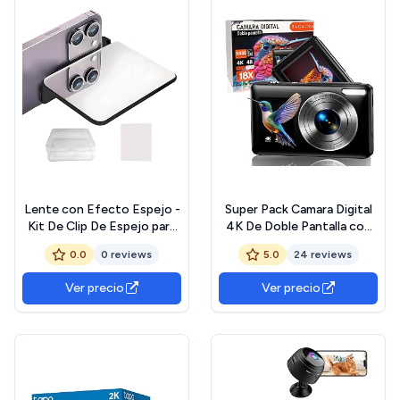
Lente con Efecto Espejo -
Super Pack Camara Digital
Kit De Clip De Espejo para
4K De Doble Pantalla con
Fotografía Exterior,Kit
48 MP + Tarjeta SD 64GB
0.0
0 reviews
5.0
24 reviews
Portátil De Foto Y Video
+ Bolsa De Transporte |
para Familias Hombres
Zoom Digital 18X | Camara
Ver precio
Ver precio
Mujeres Jóvenes Y
De Fotos | Camara De
Adolescentes
Fotos Digital | Cámara para
Niños