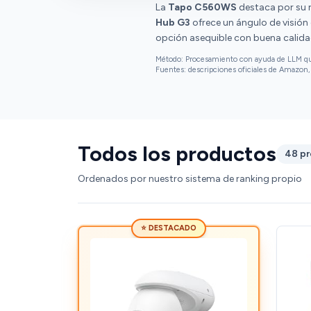
cámara responde rápido y la app permite
La
Tapo C560WS
destaca por su re
configurar zonas de detección, alertas y
Hub G3
ofrece un ángulo de visión 
grabación en tarjeta SD. En general, es una
opción asequible con buena calida
cámara muy completa, versátil y fiable, ideal
Método: Procesamiento con ayuda de LLM que 
tanto para exteriores como interiores si
Fuentes: descripciones oficiales de Amazon, 
buscas calidad de imagen y conectividad sin
complicaciones.
Todos los productos
48 p
Ordenados por nuestro sistema de ranking propio
⭐ DESTACADO