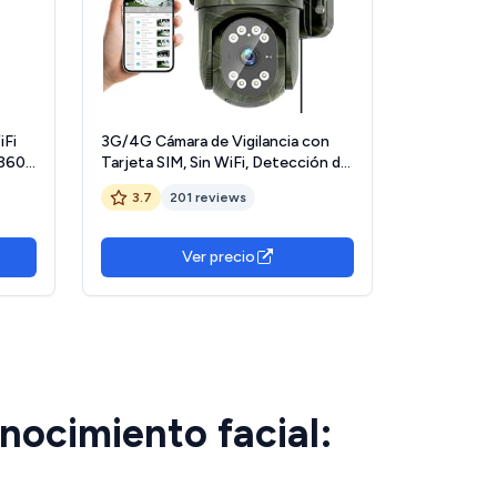
iFi
3G/4G Cámara de Vigilancia con
 360º
Tarjeta SIM, Sin WiFi, Detección de
Movimiento PIR con
3.7
201 reviews
ión
reconocimiento de Personas y
xa,
Seguimiento automático, Visión
ara
Nocturna, Audio Bidireccional,
Ver precio
Impermeable.
nocimiento facial: