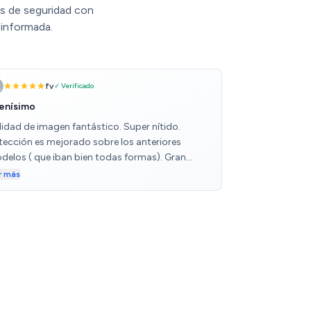
as de seguridad con
 informada.
fv
✓ Verificado
enísimo
lidad de imagen fantástico. Super nítido.
tección es mejorado sobre los anteriores
delos ( que iban bien todas formas). Gran
mera 4k a buen precio
r más