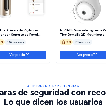
tmo Cámara de Vigilancia
NIVIAN Cámara de vigilancia W
ior con Soporte de Pared,
Tipo Bombilla 2K-Movimiento
 AI Reconocimiento Facial,
con Audio, Reconocimiento y
3.3
5.6k reviews
3.8
131 reviews
cción de Movimientos,
Seguimiento de Humanos-Vis
misión en Vivo, Visión
Nocturna, Compatible con Ale
urna, FHD 1080p, Sin Costo
Google Home, Tuya App (Cám
Ver precio
Ver precio
ional, NSC-AMZ
WiFi)
OPINIONES Y EXPERIENCIAS
ras de seguridad con reco
Lo que dicen los usuarios