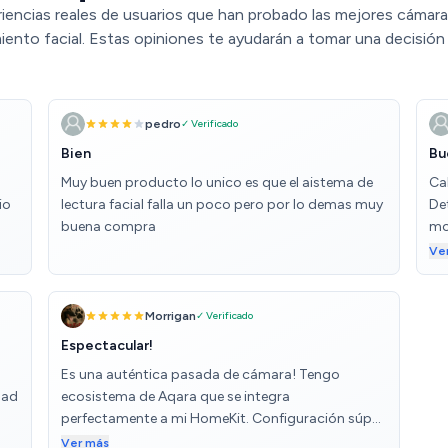
iencias reales de usuarios que han probado las mejores cámar
ento facial. Estas opiniones te ayudarán a tomar una decisión
pedro
✓ Verificado
Bien
Bu
Muy buen producto lo unico es que el aistema de
Ca
io
lectura facial falla un poco pero por lo demas muy
De
buena compra
mo
ca
Ve
Morrigan
✓ Verificado
Espectacular!
Es una auténtica pasada de cámara! Tengo
dad
ecosistema de Aqara que se integra
perfectamente a mi HomeKit. Configuración súper
sencilla tanto de la cam como de sensores de
Ver más