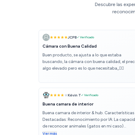
Descubre las exper
reconocimi
JCPB
✓ Verificado
Cámara con Buena Calidad
Buen producto, se ajusta a lo que estaba
buscando, la cámara con buena calidad, el prec
algo elevado pero es lo que necesitaba,,👍🏻
Kévin T
✓ Verificado
Buena camara de interior
Buena camara de interior & hub. Características
Destacadas: Reconocimiento por IA: La capaci
de reconocer animales (gatos en mi caso)
funciona genial. No uso mucho lo de gestos o
Ver más