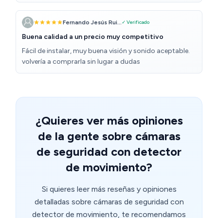
estoy contento con ellas y en el futuro compraré más
para sumar a las que tengo. Se controlan desde la app
de TAPO, junto con el resto de dispositivos de la marca.
Fernando Jesús Rui...
✓ Verificado
Se pueden hacer grabaciones, fotos, programarlas
Buena calidad a un precio muy competitivo
para encendido/apagado, hablar por medio de ellas,
Fácil de instalar, muy buena visión y sonido aceptable.
establecer alarmas de presencia, etc.... Compatibles
volvería a comprarla sin lugar a dudas
con Alexa, Google Home, Smart Things de Samsung,
etc....
¿Quieres ver más opiniones
de la gente sobre cámaras
de seguridad con detector
de movimiento?
Si quieres leer más reseñas y opiniones
detalladas sobre cámaras de seguridad con
detector de movimiento, te recomendamos