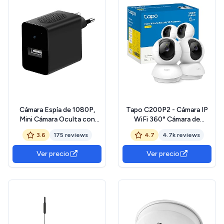
Cámara Espía de 1080P,
Tapo C200P2 - Cámara IP
Mini Cámara Oculta con
WiFi 360° Cámara de
Detector de Movimiento,
Vigilancia FHD
3.6
175 reviews
4.7
4.7k reviews
Cámara y Visión Nocturna
1080p,Visión Nocturna,
Integrada (No WiFi No App)
Notificaciones en Tiempo
Ver precio
Ver precio
Real, Admite Tarjeta
SD,Detección de
Movimiento,Control
Remoto,Compatible con
Alexa