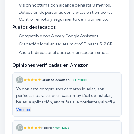
Visión nocturna con alcance de hasta 9 metros.
Detección de personas con alertas en tiempo real.
Control remoto y seguimiento de movimiento.
Puntos destacados
Compatible con Alexa y Google Assistant.
Grabación local en tarjeta microSD hasta 512 GB.
Audio bidireccional para comunicación remota.
Opiniones verificadas en Amazon
Cliente Amazon
✓ Verificado
Ya con esta compré tres cámaras iguales, son
perfectas para tener en casa, muy fácil de instalar,
bajas la aplicación, enchufas a la corriente y al wifi y
ya lo controlas todo desde el móvil, tiene visión
Ver más
nocturna y muy buena resolución, al marchar de
casa se conectas modo alarma, detector de
Pedro
✓ Verificado
movimientos y si detecta algún movimiento en la