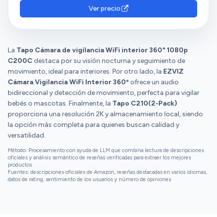
muy claro incluso en habitaciones completamente
panorámica y la buena relación calidad-precio. Sin
Ver precio
oscuras. Es uno de los puntos fuertes sin duda. En
embargo, hay opiniones diversas sobre la
general, muy contento con la compra. Es un
conectividad.
producto fiable, fácil de usar y que cumple
perfectamente con lo que promete. Para quienes ya
La
Tapo Cámara de vigilancia WiFi interior 360° 1080p
usaban la versión anterior, esta es una buena mejora.
C200C
destaca por su visión nocturna y seguimiento de
movimiento, ideal para interiores. Por otro lado, la
EZVIZ
Cámara Vigilancia WiFi Interior 360º
ofrece un audio
bidireccional y detección de movimiento, perfecta para vigilar
bebés o mascotas. Finalmente, la
Tapo C210(2-Pack)
proporciona una resolución 2K y almacenamiento local, siendo
la opción más completa para quienes buscan calidad y
versatilidad.
Método: Procesamiento con ayuda de LLM que combina lectura de descripciones
oficiales y análisis semántico de reseñas verificadas para extraer los mejores
productos
Fuentes: descripciones oficiales de Amazon, reseñas destacadas en varios idiomas,
datos de rating, sentimiento de los usuarios y número de opiniones