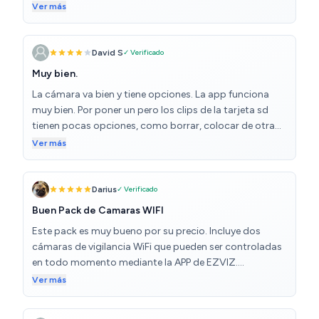
detecta hasta los insectos que se cruzan por delante de
Ver más
la cámara y salen indicaciones de movimiento (pero no
de personas obvio). Estoy encantadísima. Además muy
fácil de manejar y conectar.
David S
✓ Verificado
Muy bien.
La cámara va bien y tiene opciones. La app funciona
muy bien. Por poner un pero los clips de la tarjeta sd
tienen pocas opciones, como borrar, colocar de otra
manera etc. El resto va perfecto.
Ver más
Darius
✓ Verificado
Buen Pack de Camaras WIFI
Este pack es muy bueno por su precio. Incluye dos
cámaras de vigilancia WiFi que pueden ser controladas
en todo momento mediante la APP de EZVIZ.
Funcionan perfectamente y permite el uso de una
Ver más
tarjeta SD para grabar en bucle cualquier detección de
movimiento de manera autónoma. Tienen visión