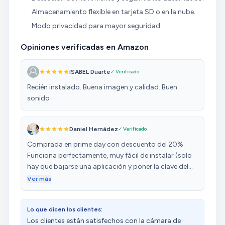
Almacenamiento flexible en tarjeta SD o en la nube.
Modo privacidad para mayor seguridad.
Opiniones verificadas en Amazon
ISABEL Duarte
✓ Verificado
Recién instalado. Buena imagen y calidad. Buen
sonido
Daniel Hernádez
✓ Verificado
Comprada en prime day con descuento del 20%.
Funciona perfectamente, muy fácil de instalar (solo
hay que bajarse una aplicación y poner la clave del
WiFi). La calidad de la imagen es muy buena, tanto de
Ver más
día como con visión nocturna. Tiene múltiples
configuraciones para que te notifique cuando
Lo que dicen los clientes:
detecta movimiento, siga el movimiento (o se
Los clientes están satisfechos con la cámara de
mantenga estática) y haga video o foto de lo que