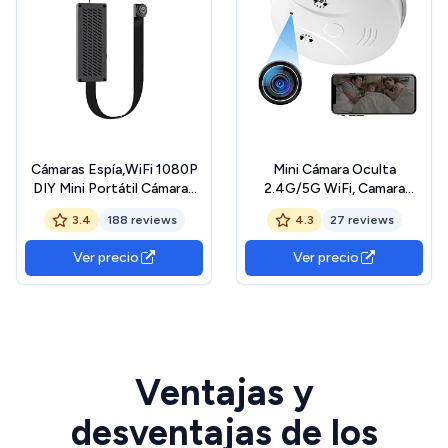
Cámaras Espía,WiFi 1080P
Mini Cámara Oculta
DIY Mini Portátil Cámaras
2.4G/5G WiFi, Camara
Oculta IP Vigilancia Portátil
Espias Detector de Humo
3.4
188 reviews
4.3
27 reviews
Secreta Compacta con
HD 1080P, Grabadora de
Detector de Movimiento
Vigilancia Inalámbrica con IR
Ver precio
Ver precio
WLAN Camaras de
Visión Nocturna Detección
Seguridad Pequeña
de Movimiento
Ventajas y
desventajas de los