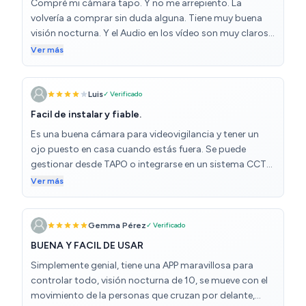
Compré mi cámara tapo. Y no me arrepiento. La
volvería a comprar sin duda alguna. Tiene muy buena
visión nocturna. Y el Audio en los vídeo son muy claros y
nítidos. Puedes hacer rotación 360 y es un éxito. Tiene
Ver más
sensor de movimiento y al salir puedes colocar una
alarma que se activa con un movimiento y llega muy
rápido la notificación a el móvil. Si detecta una persona.
Luis
✓ Verificado
O algún movimiento... Es excelente producto...
Facil de instalar y fiable.
Es una buena cámara para videovigilancia y tener un
ojo puesto en casa cuando estás fuera. Se puede
gestionar desde TAPO o integrarse en un sistema CCTV
inalámbrico de un tercero junto a cámaras de otras
Ver más
marcas. El piloto de estado se puede desactivar y tiene
visión nocturna infraroja para mayor discreción. El
único pero que le encuentro es que en alguna ocasión
Gemma Pérez
✓ Verificado
tras un reinicio programado queda fuera de linea y es
BUENA Y FACIL DE USAR
necesario desconectarla de la corriente y volverla a
Simplemente genial, tiene una APP maravillosa para
conectar. Puede ser algo que te ocurra 2 o 3 veces en
controlar todo, visión nocturna de 10, se mueve con el
todo un año de funcionamiento continuado con
movimiento de la personas que cruzan por delante,
reinicios programados, pero debe tenerse en cuenta.