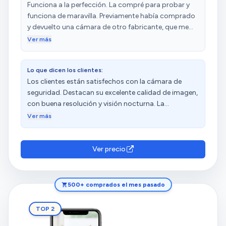
zona te salta una alarma al móvil y solo tienes que
Funciona a la perfección. La compré para probar y
entrar y ver qué pasa, muy recomendable y perfecta
funciona de maravilla. Previamente había comprado
relación calidad precio.
y devuelto una cámara de otro fabricante, que me
daba muchos fallos por falsa detección de
Ver más
movimiento/personas. Nada que ver con esta Tapo.
La he incluido en mi sistema de alarma y se integra
Lo que dicen los clientes:
sin problemas. Totalmente recomendable y a un
Los clientes están satisfechos con la cámara de
precio imbatible.
seguridad. Destacan su excelente calidad de imagen,
con buena resolución y visión nocturna. La
consideran una excelente opción en términos de
Ver más
relación calidad-precio. La califican como fácil de
instalar e intuitiva. Además, aprecian la conectividad,
la detección de movimiento y la detección
Ver precio
automática de movimiento.
500+ comprados el mes pasado
TOP 2