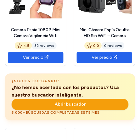
Camara Espia 1080P Mini
Mini Cámara Espía Oculta
Camara Vigilancia Wifi
HD Sin WiFi – Camara
Interior 2025 Nuevos
Vigilancia de Coche con
4.5
32 reviews
0.0
0 reviews
Camara Espia oculta para
Visión Nocturna y
Ver En El Movil Camaras
Detección de Movimiento,
Ver precio
Ver precio
Seguridad con Vision
Funciona sin Internet, 11
Nocturna Vigilancia
Horas de Batería - Cámara
Interior/Exterior
Vigilancia Sin WiFi. P2
Detección Movimiento
¿SIGUES BUSCANDO?
¿No hemos acertado con los productos? Usa
nuestro buscador inteligente.
Abrir buscador
5.000+ BÚSQUEDAS COMPLETADAS ESTE MES