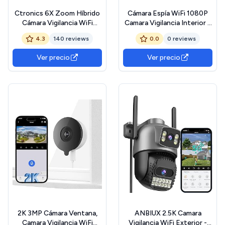
Ctronics 6X Zoom Híbrido
Cámara Espía WiFi 1080P
Cámara Vigilancia WiFi
Camara Vigilancia Interior y
Exterior con Auto-
Exterior con Visión
4.3
140 reviews
0.0
0 reviews
Seguimiento-Zoom, IP
Nocturna, Detección de
Cámara Vigilancia Domicilio
Movimiento, 2.4GHz, App
Ver precio
Ver precio
con Doble Lente
Móvil iOS/Android, para
Detección Humana Visión
Casa/Oficina/Coche, Sin
Nocturna Colorida (1,
Cables
Blanca)
2K 3MP Cámara Ventana,
ANBIUX 2.5K Camara
Camara Vigilancia WiFi
Vigilancia WiFi Exterior -