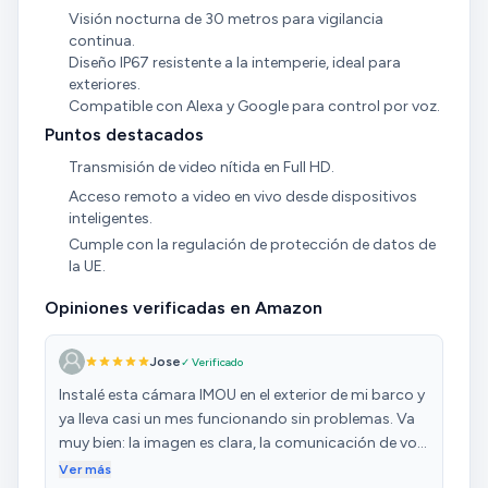
Visión nocturna de 30 metros para vigilancia
continua.
Diseño IP67 resistente a la intemperie, ideal para
exteriores.
Compatible con Alexa y Google para control por voz.
Puntos destacados
Transmisión de video nítida en Full HD.
Acceso remoto a video en vivo desde dispositivos
inteligentes.
Cumple con la regulación de protección de datos de
la UE.
Opiniones verificadas en Amazon
Jose
✓ Verificado
Instalé esta cámara IMOU en el exterior de mi barco y
ya lleva casi un mes funcionando sin problemas. Va
muy bien: la imagen es clara, la comunicación de voz
es buena y la aplicación sorprende porque es muy
Ver más