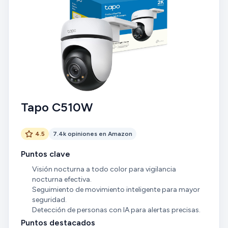
incluye los primeros segundos de la detección. No
obstante, para colocar en zonas del jardín donde no
tienes opción de alimentación eléctrica, los modelos
C410 funcionan perfectamente y si colocas bien el
panel solar puedes aumentar al 100% la sensibilidad
de todos los detectores y la batería siempre está al
100%.
Tapo C510W
4.5
7.4k opiniones en Amazon
Puntos clave
Visión nocturna a todo color para vigilancia
nocturna efectiva.
Seguimiento de movimiento inteligente para mayor
seguridad.
Detección de personas con IA para alertas precisas.
Puntos destacados