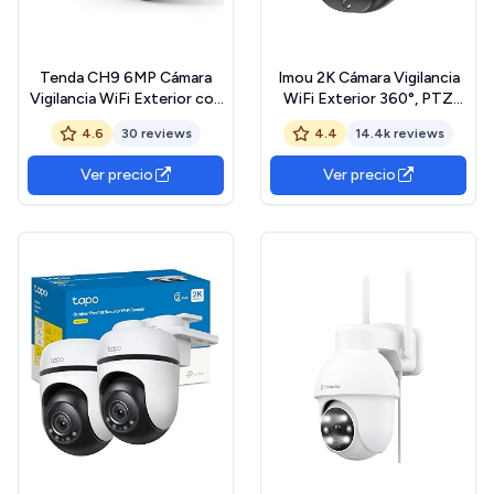
Tenda CH9 6MP Cámara
Imou 2K Cámara Vigilancia
Vigilancia WiFi Exterior con
WiFi Exterior 360°, PTZ
Lente Dual 2K+2K, Visión
Cámara IP Vigilancia de
4.6
30 reviews
4.4
14.4k reviews
Nocturna 30M, Camara de
Seguridad, AI Detección de
Seguridad, Detección de
Humana, Seguimiento
Ver precio
Ver precio
Personas y Vehículos,
Automático, Sirena, Visión
Alerta y Seguimiento
Nocturna Color 30M, Audio
Automático, Audio
Bidireccional, IP66
Bidireccional