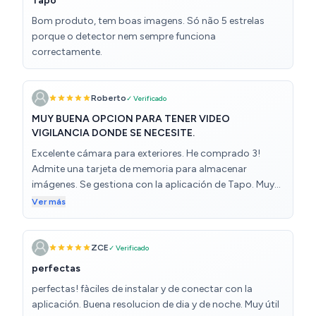
Tapo
wifi para extender el alcance y mejorar la señal WiFi
Sin duda alguna uno de sus puntos a favor es el
Bom produto, tem boas imagens. Só não 5 estrelas
software que tiene de este fabricante, muy fácil de usar
porque o detector nem sempre funciona
e intuitivo, con respuesta en tiempo real podremos ver
correctamente.
la cámara desde nuestro teléfono móvil u ordenador
portátil o sobremesa. Podemos capturar imágenes,
configurar horario para grabación de vídeos, tiene
Roberto
✓ Verificado
sensor de movimiento con varios niveles de intensidad...
MUY BUENA OPCION PARA TENER VIDEO
El manual y software viene en Español. En definitiva por
VIGILANCIA DONDE SE NECESITE.
experiencia propia y por la opinión de personas que les
Excelente cámara para exteriores. He comprado 3!
he comprado os puedo garantizar que van a estar más
Admite una tarjeta de memoria para almacenar
que satisfecho con está cámara y seguro que repetirán
imágenes. Se gestiona con la aplicación de Tapo. Muy
compra cuando necesiten otra cámara como es el
buena definición de las imágenes y con posibliodad de
caso de mi amigo, que desde que probó esta ya no
Ver más
gestionar, led, alarmas, giros, patrullaje, identificación
quiere otra que no sea de marca IMOU... 100T
de eventos. ¡RECOMENDADA!
Recomendada
ZCE
✓ Verificado
perfectas
perfectas! fàciles de instalar y de conectar con la
aplicación. Buena resolucion de dia y de noche. Muy útil