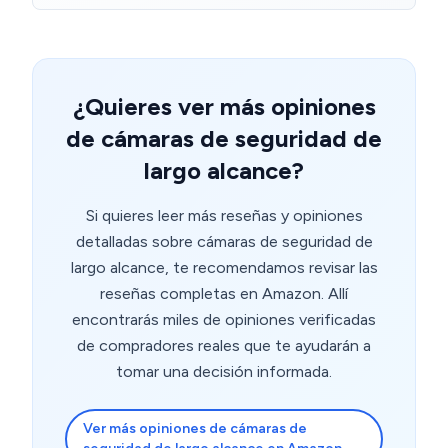
muy fiable. El amplio rango de giro en los dos ejes
sensibilidad de la detección de movimiento (por
(vertical y horizontal) es muy productivo y garantiza
ejemplo, si tienes alguna planta, o hay sombras, para
llegar a muchos grados de grabación. Recomendable
que no salte el aviso). Se puede configurar para que no
suene el sonido de alarma y sólo te envíe un aviso de
"detección" si los activas. La app de Tapo permite girar
¿Quieres ver más opiniones
la cámara a distancia, escuchar los sonidos, o incluso
de cámaras de seguridad de
hablar (una especie de videoconferencia).
largo alcance?
Si quieres leer más reseñas y opiniones
detalladas sobre cámaras de seguridad de
largo alcance, te recomendamos revisar las
reseñas completas en Amazon. Allí
encontrarás miles de opiniones verificadas
de compradores reales que te ayudarán a
tomar una decisión informada.
Ver más opiniones de cámaras de