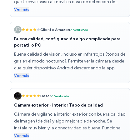
que te envie aviso al movil en caso de deteccion de
movimiento y de personas. Se puede desactivar la
Ver más
alerta por movimiento si tienes animales en casa y solo
saltaria en caso de detectar a personas.
Cliente Amazon
✓ Verificado
Buena calidad, configuración algo complicada para
portátil o PC
Buena calidad de visión, incluso en infrarrojos (tonos de
gris en el modo nocturno). Permite ver la cámara desde
cualquier dispositivo Android descargando la app
oficial de Tapo. La configuración no es muy
Ver más
complicada. Pero si quieres ver la cámara con un
ordenador o un portátil, la configuración se vuelve más
complicada, no hay una aplicación específica de la
Llaser
✓ Verificado
marca, hay que usar programas ajenos (aún no
Cámara exterior - interior Tapo de calidad
probamos éste modo). Opcionalmente, permite grabar
Cámara de vigilancia interior exterior con buena calidad
en la nube pagando una cuota. O puedes usar una
de imagen (de día) y algo mejorable de noche. Se
tarjeta SD en la propia cámara para grabar. Tiene 3
instala muy bien y la conectividad es buena. Funciona
modos de detección: movimiento, detección de
con conexión 2,4hz y no suele fallar. En este sentido es
Ver más
persona, y manipulación de cámara. Se puede ajustar la