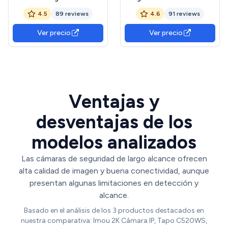
Interior 2.4/5GHz, Para
2,4/5G WiFi
4.5
89 reviews
4.6
91 reviews
Vigilancia Exterior, Visión
360°PTZ,Camara De
Nocturna en Color,
Vigilancia Exterior con
Ver precio
Ver precio
Detección de
Doble Lente,Visión
Personas/Movimiento,
Nocturna
Grabación 24/7,
Color,Seguimiento
Instalación sin Taladros
Inteligente,Audio
Bidireccional,IP66
Ventajas y
desventajas de los
modelos analizados
Las cámaras de seguridad de largo alcance ofrecen
alta calidad de imagen y buena conectividad, aunque
presentan algunas limitaciones en detección y
alcance.
Basado en el análisis de los 3 productos destacados en
nuestra comparativa: Imou 2K Cámara IP, Tapo C520WS,