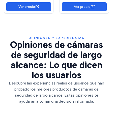
2k (3MP), detección de
cámara analógica
Ver precio
Ver precio
Personas con IA,
HDCVI/HDTVI/AHD/960H,
Seguimiento de
Carcasa de Metal IP66,
Movimiento Inteligente,
Formato de Video PAL
IP65 Certificado
ClimatePartner
OPINIONES Y EXPERIENCIAS
Opiniones de cámaras
de seguridad de largo
alcance: Lo que dicen
los usuarios
Descubre las experiencias reales de usuarios que han
probado los mejores productos de cámaras de
seguridad de largo alcance. Estas opiniones te
ayudarán a tomar una decisión informada.