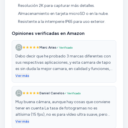
Resolución 2K para capturar más detalles.
Almacenamiento en tarjeta microSD o en la nube.
Resistente a la intemperie IP65 para uso exterior.
Opiniones verificadas en Amazon
Marc Arias
✓ Verificado
Debo decir que he probado 3 marcas diferentes con
sus respectivas aplicaciones, y esta camara de tapo
es sin duda la mejor camara, en calidad y funciones,
y la mejor app para su control. La verdad es que me
Ver más
he pasado meses comparando app's, yo queria una
camara que me permitiera vigilar mas de una zona, y
Daniel Canelos
✓ Verificado
esta al rotar 360°, lo cumple, y hace que me ahorre
comprar 2 camaras para 2 zonas, porque esta sola
Muy buena cámara, aunque hay cosas que conviene
lo cubre. En calidad de imagen, he reducido la
tener en cuenta La tasa de fotogramas no es
calidad a 1080, y aun asi se ve de lujo, de esta
altísima (15 fps), no es para vídeo ultra suave, pero
manera me trabaja con menos consumo de wifi. La
para vigilancia es suficiente. Si el Wi-Fi de la zona no
Ver más
distancia llega a ver todo, pero con bastante detalle
es bueno, puede haber retrasos con las