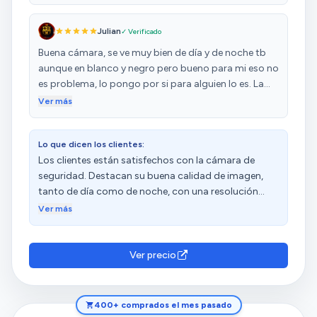
limpia y sin publicidad. De momento está
aguantando perfectamente la lluvia y el ambiente
Julian
✓ Verificado
marino, y además puedes alimentarla a 12 V sin
complicaciones. En general, una cámara fiable y muy
Buena cámara, se ve muy bien de día y de noche tb
práctica para vigilancia continua en exteriores. Yo la
aunque en blanco y negro pero bueno para mi eso no
puse con su propia tarjeta SD para que almacene en
es problema, lo pongo por si para alguien lo es. La
la camara y asi poder ver las grabaciones dedde la
app sencilla de configurar como tb la cámara
Ver más
app, pornsi pasa algo que no haya podido ver en
vivo. Calidad precio es lo mejor que he encontrado.
Recomendada.
Lo que dicen los clientes:
Los clientes están satisfechos con la cámara de
seguridad. Destacan su buena calidad de imagen,
tanto de día como de noche, con una resolución
adecuada y una visión nocturna nítida. Además,
Ver más
consideran que tiene una excelente relación calidad-
precio y la instalación es sencilla. Sin embargo, tienen
opiniones diversas sobre la conectividad, la
Ver precio
detección de personas y el movimiento.
400+ comprados el mes pasado