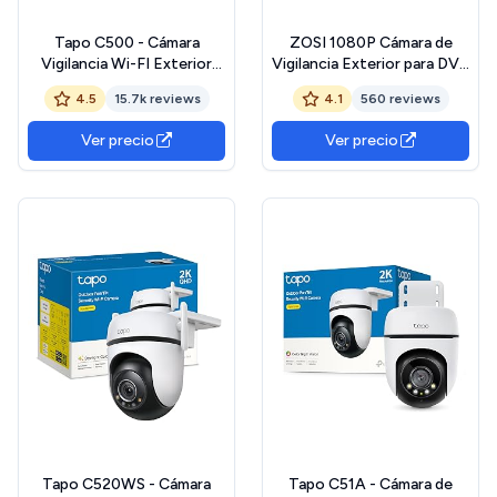
Tapo C500 - Cámara
ZOSI 1080P Cámara de
Vigilancia Wi-FI Exterior
Vigilancia Exterior para DVR
360º, Resolución 1080p,
Kit Cámaras de Seguridad,
4.5
15.7k reviews
4.1
560 reviews
Detección Movimiento,
20M Visión Nocturna, con
Visión Nocturna hasta 30
Botón OSD
Ver precio
Ver precio
m, Audio Bi-direccional,
Sirena, Compatible Alexa y
Google, 2MP Certificado
ClimatePartner
Tapo C520WS - Cámara
Tapo C51A - Cámara de