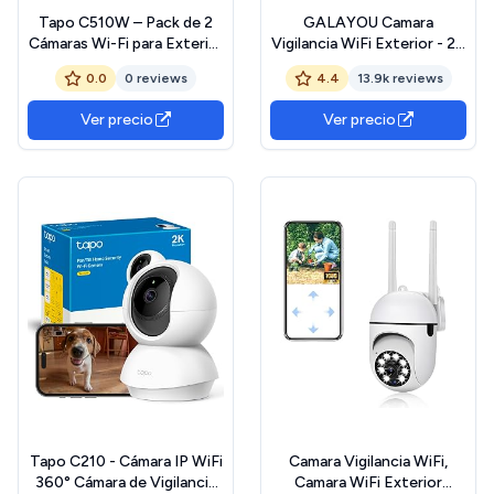
Tapo C510W – Pack de 2
GALAYOU Camara
Cámaras Wi-Fi para Exterior
Vigilancia WiFi Exterior - 2K
3K 5MP IP65 con Rotación
Camaras IP Vigilancia
0.0
0 reviews
4.4
13.9k reviews
360°, IA, Visión Nocturna y
Domicilio 360° con Visión
Modo Privacidad
Nocturna en Color, Alerta
Ver precio
Ver precio
de Movimiento, 24/7
Grabación en Tarjeta SD,
IP65, Compatible Alexa
Tapo C210 - Cámara IP WiFi
Camara Vigilancia WiFi,
360° Cámara de Vigilancia
Camara WiFi Exterior