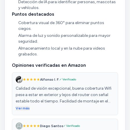
Detección de IA para identificar personas, mascotas
y vehículos.
Puntos destacados
Cobertura visual de 360° para eliminar puntos
ciegos.
Alarma de luz y sonido personalizable para mayor
seguridad.
Almacenamiento local y en la nube para videos
grabados.
Opiniones verificadas en Amazon
Alfonso I. F.
✓ Verificado
Calidad de visión excepcional, buena cobertura Wifi
pese a estar en exterior y lejos del router con señal
estable todo el tiempo. Facilidad de montaje en el
soporte (tanto en vertical como en horizontal. Tiene
Ver más
la opción de conectarlo por cable de ethernet. La
detección mediante IA funciona muy bien y detecta
Diego Santos
✓ Verificado
con precisión las mascotas, personas, vehículos y