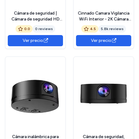
Cámara de seguridad |
Cinnado Camara Vigilancia
Cámara de seguridad HD
WiFi Interior - 2K Cámara
para el hogar | Monitor
Perros y Bebe con
0.0
0 reviews
4.5
5.8k reviews
nocturno de detección
Seguimiento de
inteligente para interiores y
Movimiento, Camaras
Ver precio
Ver precio
exteriores, guardería,
Domicilio WiFi IP 360°,
garaje, dormitorio,
Visión Nocturna, 24/7
apartamento, lugar de
Grabación, Compatible con
trabajo
Alexa
Cámara inalámbrica para
Cámara de seguridad,