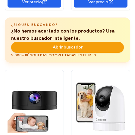
Ver precio
Ver precio
Al Detección de
guardería, interior, exterior,
Movimiento, Transmisión
garaje, escuela, patio, lugar
en Tiempo Real App Móvil,
de trabajo
Mini Camara
¿SIGUES BUSCANDO?
¿No hemos acertado con los productos? Usa
nuestro buscador inteligente.
Abrir buscador
5.000+ BÚSQUEDAS COMPLETADAS ESTE MES