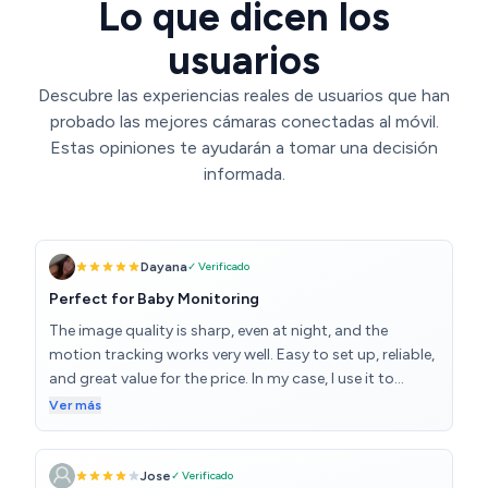
Lo que dicen los
usuarios
Descubre las experiencias reales de usuarios que han
probado las mejores cámaras conectadas al móvil.
Estas opiniones te ayudarán a tomar una decisión
informada.
Dayana
✓ Verificado
Perfect for Baby Monitoring
The image quality is sharp, even at night, and the
motion tracking works very well. Easy to set up, reliable,
and great value for the price. In my case, I use it to
monitor my baby, and it gives me great peace of mind.
Ver más
Jose
✓ Verificado