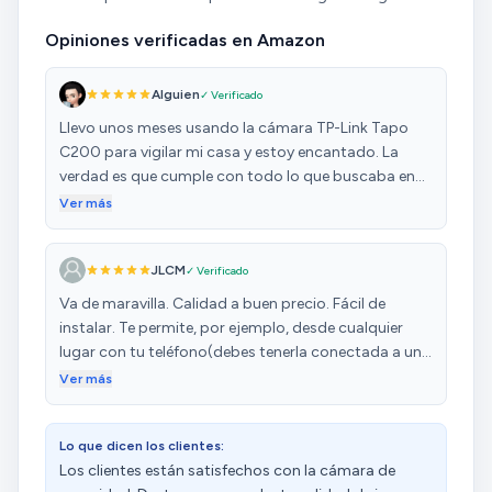
Opiniones verificadas en Amazon
Alguien
✓ Verificado
Llevo unos meses usando la cámara TP-Link Tapo
C200 para vigilar mi casa y estoy encantado. La
verdad es que cumple con todo lo que buscaba en
una cámara de vigilancia: Calidad de imagen: La
Ver más
cámara graba en Full HD 1080p, lo que me permite
ver con todo detalle lo que pasa en casa. La visión
JLCM
✓ Verificado
nocturna también funciona muy bien, incluso en
completa oscuridad puedo ver lo que sucede.
Va de maravilla. Calidad a buen precio. Fácil de
Funciones: La cámara tiene un montón de funciones
instalar. Te permite, por ejemplo, desde cualquier
que me resultan muy útiles, como: Detección de
lugar con tu teléfono(debes tenerla conectada a una
movimiento: me manda una notificación al móvil
red wifi), ver que está pasando donde la instalas.
Ver más
cuando detecta movimiento, así puedo saber si
Puedes moverla a derechas e izquierda, arriba y
alguien está en casa cuando no debo. Seguimiento
abajo, acercar y alejar, grabar en la nuebe y o en una
automático: la cámara sigue automáticamente el
Lo que dicen los clientes:
micro SD, por la noche a oscuras se ve bastante bien
movimiento que detecta, así que no pierdo de vista a
Los clientes están satisfechos con la cámara de
con sus infrarrojos, puedes ponerle para que haga de
nadie. Audio bidireccional: puedo hablar a través de