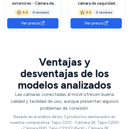
exteriores - Cámara de
cámara de seguridad
seguridad inteligente HD |
inteligente HD, monitor
0.0
0 reviews
0.0
0 reviews
Monitor nocturno de
nocturno de detección
detección inteligente para
inteligente para exteriores,
Ver precio
Ver precio
interiores y exteriores,
interiores, guardería, garaje,
guardería, garaje,
dormitorio, apartamento,
dormitorio, apartamento
lugar de trabajo, viajes
Ventajas y
desventajas de los
modelos analizados
Las cámaras conectadas al móvil ofrecen buena
calidad y facilidad de uso, aunque presentan algunos
problemas de conexión.
Basado en el análisis de los 3 productos destacados en
nuestra comparativa: Tapo C210 - Cámara 2K, Tapo C200
- Cámara FHD, Tapo C210(2-Pack) - Cámara 2K