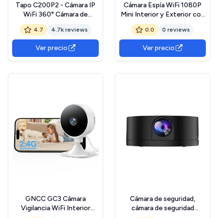
Tapo C200P2 - Cámara IP
Cámara Espía WiFi 1080P
WiFi 360° Cámara de
Mini Interior y Exterior con
Vigilancia FHD
Visión Nocturna,
4.7
4.7k reviews
0.0
0 reviews
1080p,Visión Nocturna,
Detección de Movimiento,
Notificaciones en Tiempo
2.4GHz, App Móvil
Ver precio
Ver precio
Real, Admite Tarjeta
iOS/Android, para
SD,Detección de
Casa/Oficina/Coche, Sin
Movimiento,Control
Cables, Batería Larga
Remoto,Compatible con
Duración
Alexa
GNCC GC3 Cámara
Cámara de seguridad,
Vigilancia WiFi Interior
cámara de seguridad
1080P, Monitor para Bebés
inteligente HD, detección