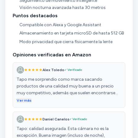
Seguimiento de movimiento inteligente
Visión nocturna avanzada hasta 30 metros
Puntos destacados
Compatible con Alexa y Google Assistant
Almacenamiento en tarjeta microSD de hasta 512 GB
Modo privacidad que cierra físicamente la lente
Opiniones verificadas en Amazon
Alex Toledo
✓ Verificado
Tapo me sorprendio como marca sacando
productos de una calidad muy buena a un precio
muy competitivo, además que suelen encontrarse
muchas veces ofertas muy interesantes. Esta Tapo
Ver más
C210 es una maravilla de cámara fácil de configurar
y de instalar, además de contar con SD para no tener
Daniel Canelos
✓ Verificado
que pagar el servicio en la nube. Su uso no es nada
exigente, ya que esta instalada en la cochera para
Tapo: calidad asegurada. Esta cámara no es la
controlar la puerta (evitar que se quede abierta) y da
excepción. Buena imagen (incluso de noche),