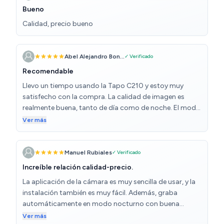
Bueno
Calidad, precio bueno
Abel Alejandro Bon...
✓ Verificado
Recomendable
Llevo un tiempo usando la Tapo C210 y estoy muy
satisfecho con la compra. La calidad de imagen es
realmente buena, tanto de día como de noche. El modo
infrarrojo ofrece una visión clara incluso con poca luz, y
Ver más
el ángulo de visión cubre perfectamente toda la
habitación. La configuración fue muy sencilla: en pocos
minutos ya la tenía conectada a la app Tapo, que es
Manuel Rubiales
✓ Verificado
intuitiva y permite ver en directo desde el móvil, grabar
Increíble relación calidad-precio.
clips o recibir alertas de movimiento. También me gusta
La aplicación de la cámara es muy sencilla de usar, y la
que se pueda mover la cámara desde la app, girando
instalación también es muy fácil. Además, graba
horizontal y verticalmente, lo que da mucha flexibilidad.
automáticamente en modo nocturno con buena
El audio bidireccional funciona bien (puedes hablar y
calidad. La app te envía notificaciones si detecta
Ver más
escuchar sin cortes) y la detección de movimiento es