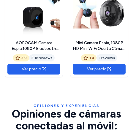
AOBOCAM Camara
Mini Camara Espia, 1080P
Espia,1080P Bluetooth
HD Mini WiFi Oculta Cámara
Mini WiFi (2.4GHz) Cámara
Espía para Ver En El Movil,
3.9
5.1k reviews
1.0
1 reviews
para Ver En El Movil,
con Audio y Vídeo, con
Interior/Exterior Mini
Batería de Larga Duración,
Ver precio
Ver precio
Cámaras De Vigilancia
para Exteriores/Interiores
inalambricas con Visión
Nocturna Detección De
Movimiento (ESA12)
OPINIONES Y EXPERIENCIAS
Opiniones de cámaras
conectadas al móvil: