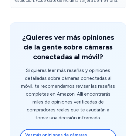
resolución. Acuérdate de incluir la tarjeta de memoria.
con Alexa, Google Home, Smart Things de Samsung,
acceder a la transmisión en vivo y ver las grabaciones
etc....
desde cualquier lugar utilizando mi teléfono inteligente,
lo que me permitió mantener un ojo en mi hogar incluso
cuando estaba fuera. En resumen, la cámara WiFi Tapo
ha sido una opción confiable y efectiva para la
¿Quieres ver más opiniones
vigilancia en el hogar. Con su fácil instalación, calidad
de la gente sobre cámaras
de imagen, detección de movimiento y opciones de
almacenamiento, ofrece las características necesarias
conectadas al móvil?
para mantener la seguridad y tranquilidad en el hogar.
Si quieres leer más reseñas y opiniones
detalladas sobre cámaras conectadas al
móvil, te recomendamos revisar las reseñas
completas en Amazon. Allí encontrarás
miles de opiniones verificadas de
compradores reales que te ayudarán a
tomar una decisión informada.
Ver más opiniones de cámaras