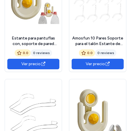
Estante para pantuflas
Amosfun 10 Pares Soporte
con, soporte de pared
para el talón Estante de
sólido con, estante para
Zapatos Soporte de
0.0
0 reviews
0.0
0 reviews
pantuflas impermeable,
plástico Zapatero de
soporte para pantuflas
plástico Sandalias
Ver precio
Ver precio
montado en la pared para
Transparentes estantes de
sala de estar, cocina,
exhibición Soporte de
sandalias
Zapatos nacarado