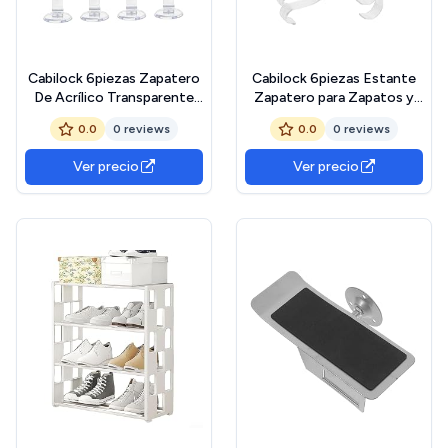
Cabilock 6piezas Zapatero
Cabilock 6piezas Estante
De Acrílico Transparente
Zapatero para Zapatos y
Expositores para Sandalias
Sandalias Expositor De
0.0
0 reviews
0.0
0 reviews
y Tacones Altos Hogar
Zapatería Organizador De
Tiendas y Comerciales
Zapatos
Ver precio
Ver precio
Soporte para Zapatos De
Exhibición