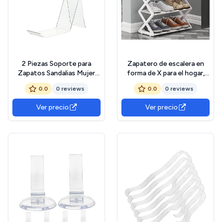
2 Piezas Soporte para
Zapatero de escalera en
Zapatos Sandalias Mujer
forma de X para el hogar,
Deportivas Sandalias De
almacenamiento multicapa
0.0
0 reviews
0.0
0 reviews
Mujer De Tacón Sandalias
que ahorra espacio para
Deportivas Mujer Zapatero
sandalias y botas, para un
Ver precio
Ver precio
Acrílico Hombres y Mujeres
fácil montaje, polipropileno
Estante De La Sandalia
resistente y acero
Casual
inoxidable