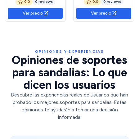
0.0
0 reviews
0.0
0 reviews
ajustable para zapatos que
del Hogar para Baño,
ahorra espacio | Estante
Zapatillas, Lavandería,
Ver precio
Ver precio
para sandalias con 4
Garaje, Sandalias, Tacones
velocidades para zapatillas,
Altos, Dormitorio, Viaje
zapatillas, zapatos planos
OPINIONES Y EXPERIENCIAS
Opiniones de soportes
para sandalias: Lo que
dicen los usuarios
Descubre las experiencias reales de usuarios que han
probado los mejores soportes para sandalias. Estas
opiniones te ayudarán a tomar una decisión
informada.