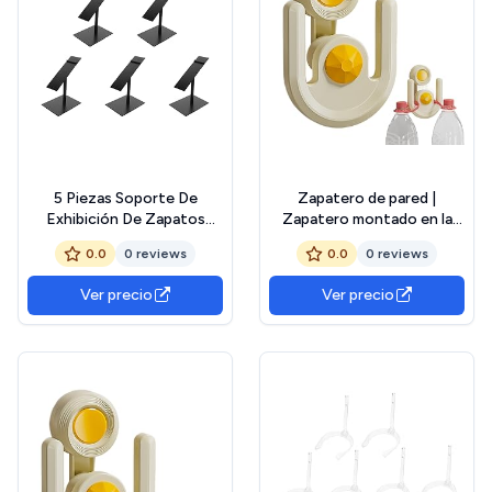
5 Piezas Soporte De
Zapatero de pared |
Exhibición De Zapatos
Zapatero montado en la
Ajustable, Expositor De
pared - Soporte
0.0
0 reviews
0.0
0 reviews
Aleación para Tacones
impermeable para zapatos
Altos, Sandalias Y Calzado
de niños, cocina, sandalias,
Ver precio
Ver precio
Deportivo, Ideal para
sala de estar, baño
Tiendas Y Centros
Comerciales (Negro)