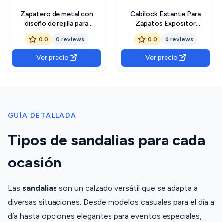
Zapatero de metal con
Cabilock Estante Para
diseño de rejilla para
Zapatos Expositor
dormitorio, pasillo, entrada,
Minorista Zapatero De
0.0
0 reviews
0.0
0 reviews
organizador de ahorro de
Pared Soporte Para
espacio para tenis, tacones
Sandalias Diseño Versátil
Ver precio
Ver precio
y sandalias (blanco)
GUÍA DETALLADA
Tipos de sandalias para cada
ocasión
Las
sandalias
son un calzado versátil que se adapta a
diversas situaciones. Desde modelos casuales para el día a
día hasta opciones elegantes para eventos especiales,