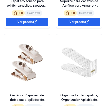
Zapatero acrílico para
Soporte para Zapatos de
exhibir sandalias, zapatero,
Acrílico para Armario -
para tiendas minoristas o
Soportes de Exhibición
0.0
0 reviews
0.0
0 reviews
para el almacenamiento de
para Zapatillas y Sandalias
pantallas de hogar
de Tienda | Reposapatos
Ver precio
Ver precio
Para Tiendas
Minoristas,Estante
Mostrador Dormitorio
Armario
Genérico Zapatero de
Organizador de Zapatos,
doble capa, apilador de
Organizador Apilable de
zapatos | Soporte
Dos Capas, Organización