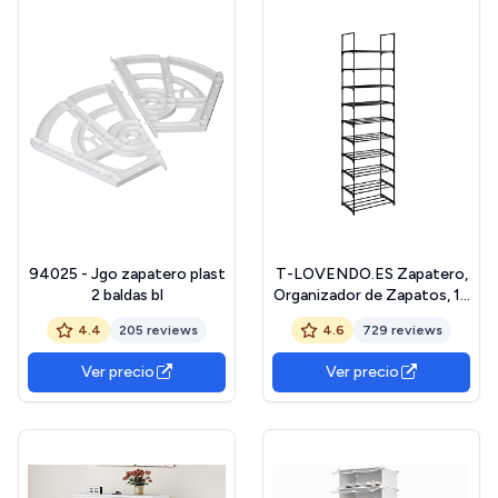
Dormitorio(Size:4
+3+2Tier)
94025 - Jgo zapatero plast
T-LOVENDO.ES Zapatero,
2 baldas bl
Organizador de Zapatos, 10
Baldas, Armario Zapatero
4.4
205 reviews
4.6
729 reviews
Abierto, Estrecho, 30 x 45
x 174 cm, Estantes de
Ver precio
Ver precio
Tubos de Hierro,
Dormitorio, Pasillo,
Trastero