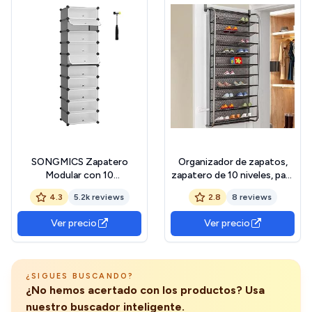
SONGMICS Zapatero
Organizador de zapatos,
Modular con 10
zapatero de 10 niveles, para
Compartimentos,
colgar en la puerta, estable
4.3
5.2k reviews
2.8
8 reviews
Estantería Modular de
de metal
Plástico, DIY, Zapatero con
Ver precio
Ver precio
Puerta, con Martillo, Gris
LPC010G01
¿SIGUES BUSCANDO?
¿No hemos acertado con los productos? Usa
nuestro buscador inteligente.