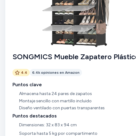
eficiente para mantener tus zapatos ordenados y al alcance.
Su construcción robusta y montaje sin complicaciones son
ventajas notables. Sin embargo, ten en cuenta las
limitaciones de altura para ciertos tipos de calzado. En
general, es una adición valiosa a cualquier espacio y una
forma efectiva de mantener tus zapatos organizados. ¡Dale
un impulso a tu organización de calzado con esta estantería
metálica! 👠👢👞
SONGMICS Mueble Zapatero Plástic
4.4
6.4k opiniones en Amazon
Puntos clave
Almacena hasta 24 pares de zapatos
Montaje sencillo con martillo incluido
Diseño ventilado con puertas transparentes
Puntos destacados
Dimensiones: 32 x 83 x 94 cm
Soporta hasta 5 kg por compartimento