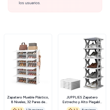
los usuarios.
Zapatero Mueble Plástico,
JUPPLIES Zapatero
8 Niveles, 32 Pares de
Estrecho y Alto Plegable
Zapateros, Organizador
con Estanterías Ajustables
3.7
1.2k reviews
3.7
8 reviews