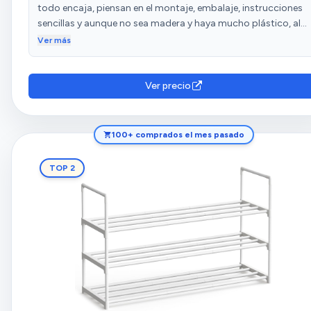
todo encaja, piensan en el montaje, embalaje, instrucciones
sencillas y aunque no sea madera y haya mucho plástico, al
final me convertí.....pues hasta aquí...Este zapatero es
Ver más
amazing...muy bien pensado pero a diferencia de ikea con
madera de calidad, tornillos de calidad y encima diseño
chulo..en serio muy reconendable
Ver precio
100+ comprados el mes pasado
TOP 2