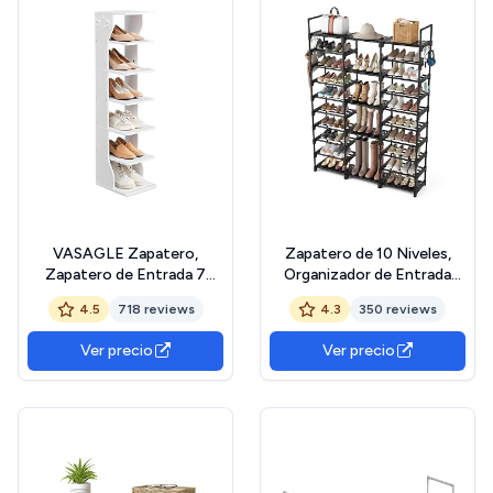
Tier)
VASAGLE Zapatero,
Zapatero de 10 Niveles,
Zapatero de Entrada 7
Organizador de Entrada
Niveles, Estante de
Recibidor, Zapateros
4.5
718 reviews
4.3
350 reviews
Zapatos Estrecho, para
Grande para 54-62 Pares,
Pasillo, Esquina, Vestidor,
Ahorra Espacio, Estantería
Ver precio
Ver precio
Blanco LBS200T14 The
Zapatero Metalico con
Forest Stewardship
Ganchos
Council