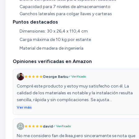
Capacidad para 7 niveles de almacenamiento
Ganchos laterales para colgar llaves y carteras
Puntos destacados
Dimensiones: 30 x 26,4 x 110,4 cm
Carga máxima de 10 kg por estante
Material de madera de ingeniería
Opiniones verificadas en Amazon
George Barbu
✓ Verificado
Compré este producto y estoy muy satisfecho con él. La
calidad de los materiales es notable y la instalación resulta
sencilla, rápida y sin complicaciones. Se ajusta
perfectamente a lo esperado y cumple su función
Ver más
correctamente. En resumen: buena compra, fiable y práctica
para su uso.
david
✓ Verificado
No me considero fan de Ikea,pero sinceramente se nota que