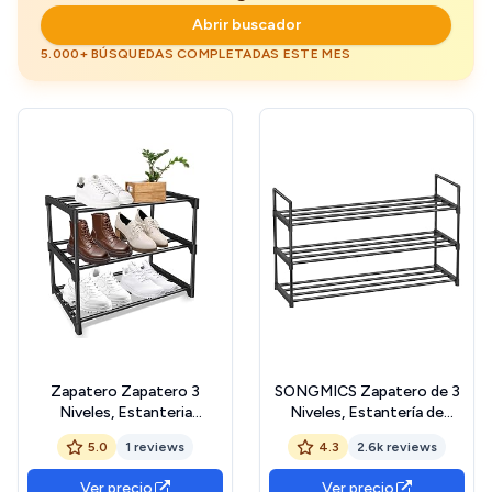
Abrir buscador
5.000+ BÚSQUEDAS COMPLETADAS ESTE MES
Zapatero Zapatero 3
SONGMICS Zapatero de 3
Niveles, Estanteria
Niveles, Estantería de
Zapatos de Metal Guardar
Zapatos, Estantería de
5.0
1 reviews
4.3
2.6k reviews
Zapatos Zapatera de
Metal, para 12 a 15 Pares de
Almacenamiento para
Zapatos, Estante Apilable,
Ver precio
Ver precio