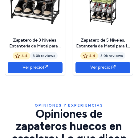
Zapatero de 3 Niveles,
Zapatero de 5 Niveles,
Estantería de Metal para 6
Estantería de Metal para 10
Pares de Zapatos, Zapatera
Pares de Zapatos, Zapatera
4.4
3.0k reviews
4.4
3.0k reviews
de Almacenamiento,
de Almacenamiento,
Estantería de Zapatos
Estantería de Zapatos
Ver precio
Ver precio
Apilable para Entrada, Baño,
Apilable para Entrada, Baño,
Sala de Estar, Armario
Sala de Estar, Armario
(Negro)
(Negro)
OPINIONES Y EXPERIENCIAS
Opiniones de
zapateros huecos en