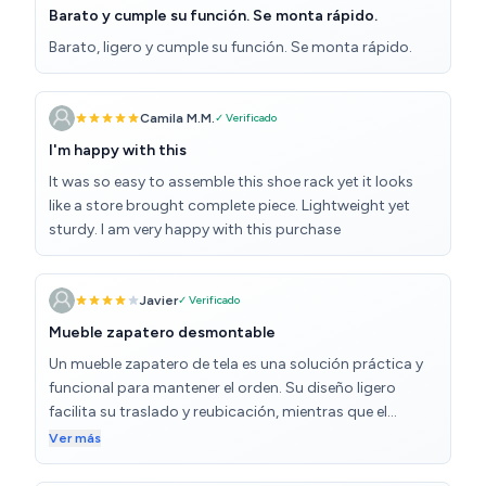
Barato y cumple su función. Se monta rápido.
Barato, ligero y cumple su función. Se monta rápido.
Camila M.M.
✓ Verificado
I'm happy with this
It was so easy to assemble this shoe rack yet it looks
like a store brought complete piece. Lightweight yet
sturdy. I am very happy with this purchase
Javier
✓ Verificado
Mueble zapatero desmontable
Un mueble zapatero de tela es una solución práctica y
funcional para mantener el orden. Su diseño ligero
facilita su traslado y reubicación, mientras que el
material de tela es flexible, resistente y fácil de limpiar.
Ver más
Además, al ser de montaje sencillo, se puede armar
rápidamente sin necesidad de herramientas, con solo