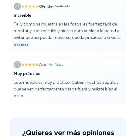
un martillo incluido, lo que lo convierte en una opción
Glenda
✓ Verificado
ideal para quienes buscan practicidad. Este tipo de
Increíble
zapatero optimiza el espacio, protegiendo el calzado
Tal y como se muestra en las fotos, es fuertez fácil de
de polvo y daños, mientras añade un toque moderno y
montar y trae martillo y piezas para anclar a la pared y
minimalista a cualquier ambiente.
evitar que así pueda moverse, queda precioso a la vista,
caben 40 pares de zapatos perfectamente, y el detalle
Ver más
de colgador para poner a un lado es de agradecer para
bolsos, chaquetas, etc, sin lugar a dudas repetiré para
el resto de habitaciones, producto de 10
Ana
✓ Verificado
Muy práctico
Este mueble es muy práctico. Caben muchos zapatos,
que se ven perfectamente desde fuera y resiste bien el
peso.
¿Quieres ver más opiniones