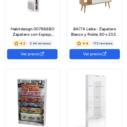
Habitdesign 007866BO
BAÏTA Leika - Zapatero
Zapatero con Espejo,
Blanco y Roble, 80 x 23,5 x
Color Blanco Brillo,
97,5 cm
4.2
2.4k reviews
4.4
172 reviews
180x50x20 cm de Fondo,
Madera (Rock)
Ver precio
Ver precio