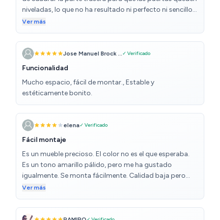
niveladas, lo que no ha resultado ni perfecto ni sencillo
del todo. Pese a eso, el resultado me ha parecido
Ver más
estupendo, muy chulo, con un color madera y blanco
que aporta un aspecto nórdico y desenfadado a
cualquier estancia. Además, tiene una muy buena
Jose Manuel Brock ...
✓ Verificado
capacidad para guardar sandalias, zapatos y botas en
Funcionalidad
el estante derecho. Sin duda, lo recomiendo.
Mucho espacio, fácil de montar., Estable y
estéticamente bonito.
elena
✓ Verificado
Fácil montaje
Es un mueble precioso. El color no es el que esperaba.
Es un tono amarillo pálido, pero me ha gustado
igualmente. Se monta fácilmente. Calidad baja pero
por el precio q tiene no se puede pedir más.
Ver más
RAMIRO
✓ Verificado