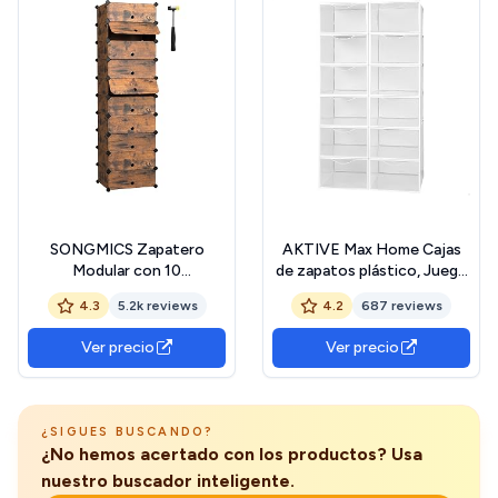
SONGMICS Zapatero
AKTIVE Max Home Cajas
Modular con 10
de zapatos plástico, Juego
Compartimentos,
de 12 organizadores de
4.3
5.2k reviews
4.2
687 reviews
Estantería Modular de
almacenamiento,
Plástico, DIY, Zapatero con
23x33,5x14,5 cm, Apilable,
Ver precio
Ver precio
Puerta, con Martillo,
Antivuelco, Hasta T.44,
Marrón Rústico
Transparente, Caja
LPC010A01
zapatero plástico (112549)
¿SIGUES BUSCANDO?
¿No hemos acertado con los productos? Usa
nuestro buscador inteligente.