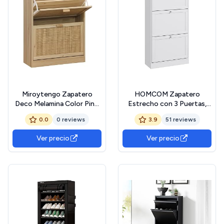
Miroytengo Zapatero
HOMCOM Zapatero
Deco Melamina Color Pino
Estrecho con 3 Puertas,
y Rattan, Diseño Moderno,
Zapatero Entrada
0.0
0 reviews
3.9
51 reviews
para Organización y Estilo,
Recibidor con Estantes
60x82x24 cm
Ajustables, para 18 Pares de
Ver precio
Ver precio
Zapatos, 60x23,5x115 cm,
Blanco