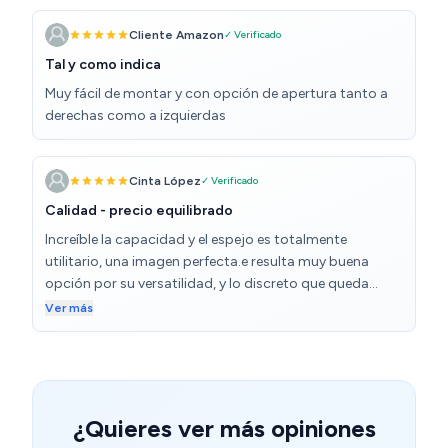
Cliente Amazon
✓ Verificado
Tal y como indica
Muy fácil de montar y con opción de apertura tanto a
derechas como a izquierdas
Cinta López
✓ Verificado
Calidad - precio equilibrado
Increíble la capacidad y el espejo es totalmente
utilitario, una imagen perfecta.e resulta muy buena
opción por su versatilidad, y lo discreto que queda
detrás de una puerta, no sé aprecia, y sin embargo tiene
Ver más
varias utilidadades sin añadir más muebles visualmente.
Aunque si se desea exponer es perfecto también. Está
muy bien para su precio
¿Quieres ver más opiniones