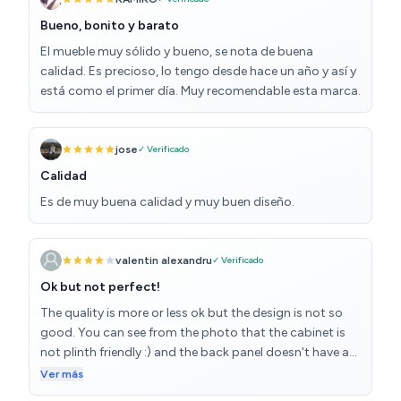
Bueno, bonito y barato
El mueble muy sólido y bueno, se nota de buena
calidad. Es precioso, lo tengo desde hace un año y así y
está como el primer día. Muy recomendable esta marca.
jose
✓ Verificado
Calidad
Es de muy buena calidad y muy buen diseño.
valentin alexandru
✓ Verificado
Ok but not perfect!
The quality is more or less ok but the design is not so
good. You can see from the photo that the cabinet is
not plinth friendly :) and the back panel doesn't have a
channel to fit inside the sides of the cabinets. But for
Ver más
the money spent it's ok in my opinion.