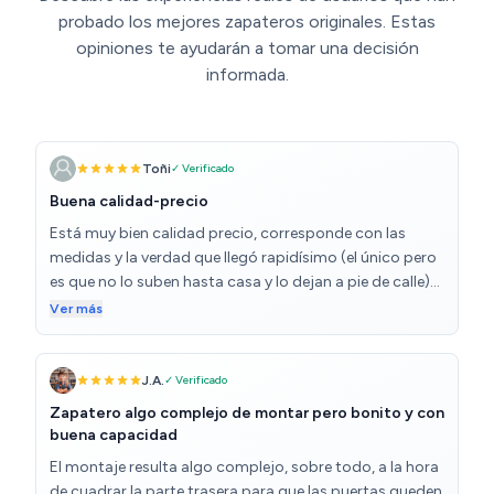
probado los mejores zapateros originales. Estas
opiniones te ayudarán a tomar una decisión
informada.
Toñi
✓ Verificado
Buena calidad-precio
Está muy bien calidad precio, corresponde con las
medidas y la verdad que llegó rapidísimo (el único pero
es que no lo suben hasta casa y lo dejan a pie de calle)
en mi caso al estar embarazada tuve que esperar a que
Ver más
viniera mi pareja para que lo pudiera cargar el! Por lo
demás, está muy bien y queda genial!! Lo volvería a
comprar!
J.A.
✓ Verificado
Zapatero algo complejo de montar pero bonito y con
buena capacidad
El montaje resulta algo complejo, sobre todo, a la hora
de cuadrar la parte trasera para que las puertas queden