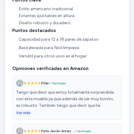
Estilo americano tradicional
Estantes ajustables en altura
Diseño robusto y duradero
Puntos destacados
Capacidad para 12 a 18 pares de zapatos
Base elevada para fácil limpieza
Versátil para otros usos en el hogar
Opiniones verificadas en Amazon
Pilar
✓ Verificado
Tengo que decir que estoy totalmente sorprendida
con este mueble ya que además de ser muy bonito,
es robusto. También tengo que decir que he
comprado muebles de peor calidad mucho más
Ver más
caros que este en grandes superficies que se supone
que por comprarlos ahí son mejores . Me ha
Felix Javier Arnaz...
✓ Verificado
encantado, queda súper bonito. Lo he puesto en el