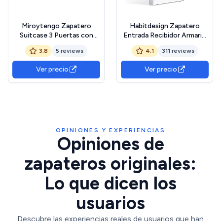
Miroytengo Zapatero
Habitdesign Zapatero
Suitcase 3 Puertas con
Entrada Recibidor Armario
Impresión Y Color Blanco
Glow, Estilo Multifuncional
3.8
5 reviews
4.1
311 reviews
Pasillo Entrada Estilo
Color Blanco Brillo
Moderno 117x60x24 cm
70x180x17 cm
Ver precio
Ver precio
OPINIONES Y EXPERIENCIAS
Opiniones de
zapateros originales:
Lo que dicen los
usuarios
Descubre las experiencias reales de usuarios que han