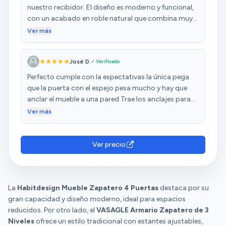
nuestro recibidor. El diseño es moderno y funcional,
con un acabado en roble natural que combina muy
bien con el resto de la decoración. Además, el espejo
Ver más
de cuerpo entero es un extra muy útil para el día a
día. Tiene capacidad para bastantes pares (unos 12–
José D.
✓ Verificado
16 dependiendo del tamaño) y el sistema de apertura
abatible es cómodo. Al ser tan estrecho (solo 20 cm
Perfecto cumple con la espectativas la única pega
de fondo), no ocupa apenas espacio, pero cumple
que la puerta con el espejo pesa mucho y hay que
perfectamente su función. El montaje requiere algo
anclar el mueble a una pared Trae los anclajes para
de paciencia y seguir bien las instrucciones, pero
pared incluidos
Ver más
todas las piezas venían bien identificadas y
encajaban sin problema. Muy recomendable si
necesitas un mueble bonito y práctico para tener los
Ver precio
zapatos ordenados y ganar un espejo en casa.
La
Habitdesign Mueble Zapatero 4 Puertas
destaca por su
gran capacidad y diseño moderno, ideal para espacios
reducidos. Por otro lado, el
VASAGLE Armario Zapatero de 3
Niveles
ofrece un estilo tradicional con estantes ajustables,