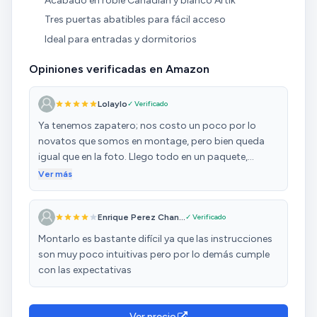
Acabado en roble Canadian y blanco Artik
Tres puertas abatibles para fácil acceso
Ideal para entradas y dormitorios
Opiniones verificadas en Amazon
Lolaylo
✓ Verificado
Ya tenemos zapatero; nos costo un poco por lo
novatos que somos en montage, pero bien queda
igual que en la foto. Llego todo en un paquete,
tuvimos que esperar casi todo el dia pero llegó, por
Ver más
que sabes que llegará pero no la hora la logistica le
pongo un aprovado lo subieron a casa, por que Seur
Enrique Perez Chan...
✓ Verificado
se asegura que así sea. El mueble nos va perfecto, es
sencillo, llego con algun conchon en la madera, pero
Montarlo es bastante difícil ya que las instrucciones
no por que no fuera bien protegido, si no que ya salió
son muy poco intuitivas pero por lo demás cumple
así de fabrica el control de calidad no debiera dejar
con las expectativas
pasar esto. Lo demás todo bien, las explicaciones
tambien te pierdes un poco al no ir numeradas las
piezas, pero al final casi salimos carpinteros. Volveria
Ver precio