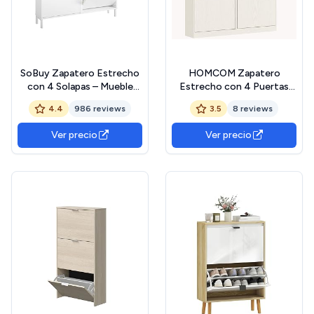
SoBuy Zapatero Estrecho
HOMCOM Zapatero
con 4 Solapas – Mueble
Estrecho con 4 Puertas
Zapatero Entrada
Abatibles Zapatero
4.4
986 reviews
3.5
8 reviews
Recibidor, Armario
Entrada Recibidor con 2
Zapateros Estrecho de
Cajones para 8 Pares de
Ver precio
Ver precio
Madera para Pasillo
Zapatos para Pasillo
Estrecho y Entrada,
Espacios Reducidos
100x19x91 cm, Blanco
98x19,2x95,3 cm Blanco
FSR100-W