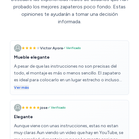
probado los mejores zapateros poco fondo. Estas
opiniones te ayudarán a tomar una decisión
informada.
Victor Ayora
✓ Verificado
Mueble elegante
A pesar de que las instrucciones no son precisas del
todo, el montaje es más o menos sencillo. El zapatero
es ideal para colocarlo en un lugar estrecho o incluso
detrás de una puerta de entrada. Queda realmente bien.
Ver más
jose
✓ Verificado
Elegante
Aunque viene con unas instrucciones, estas no estan
muy claras Aun viendo un video que hay en YouTube, se