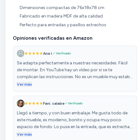
Dimensiones compactas de 76x18x78 cm
Fabricado en madera MDF de alta calidad
Perfecto para entradas y pasillos estrechos
Opiniones verificadas en Amazon
Ana I.
✓ Verificado
Se adapta perfectamente a nuestras necesidades. Fácil
de montar. En YouTube hay un vídeo por si se te
complican las instrucciones. No es un mueble muy estable
ya que son maderas finas que pesan poco. Se puede
Ver más
personalizar fácilmente con unos tiradores nuevos y una
balda de madera. Es aconsejable anclarlo a la pared ya
Fani. calabe
✓ Verificado
que al abrir los cajones, si tiras fuerte y si no lo sujetas se
puede vencer. Nosotros al poner la balda encima que ya le
Llegó a tiempo, y con buen embalaje. Me gusta todo de
aporta peso no hemos necesitado anclarlo.
este mueble, es moderno, bonito y ocupa muy poco
espacio de fondo. Lo puse en la entrada, que es estrecha y
queda perfecto. El cajón tiene poco fondo, pero al ser
Ver más