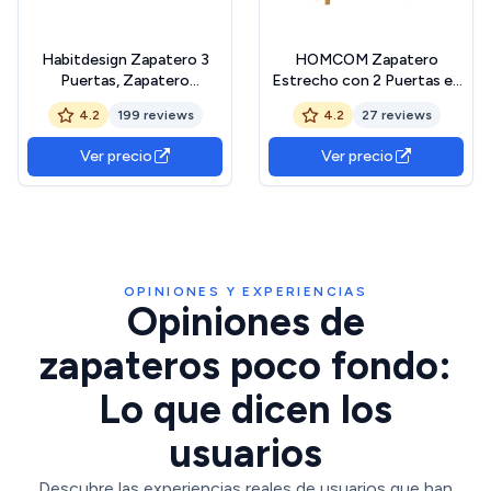
Habitdesign Zapatero 3
HOMCOM Zapatero
Puertas, Zapatero
Estrecho con 2 Puertas en
Estrecho, Acabado en
Blanco Brillo, Zapatero
4.2
199 reviews
4.2
27 reviews
Color Roble Canadian,
Entrada Recibidor con
Medidas: 60 cm (Largo) x
Estantes Ajustables Patas
Ver precio
Ver precio
113 cm (Alto) x 22 cm
de Madera, para 12 Pares de
(Fondo)
Zapatos, 60x24x91 cm
Blanco
OPINIONES Y EXPERIENCIAS
Opiniones de
zapateros poco fondo:
Lo que dicen los
usuarios
Descubre las experiencias reales de usuarios que han