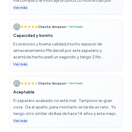
me complicó el montaje un poco Lo monte casi por
intuicion y eso que ya e montado unos cuantos
Ver más
muebles de ikea y eso ya es una experiencia Por lo
demas,queda muy bien detras de la puerta y como digo
en el titulo,es elegante (lo compre en blanco)
Cliente Amazon
✓ Verificado
Capacidad y bonito
Es precioso y buena calidad,mucho espacio de
almacenamiento.Me decidí por este zapatero y
acerté,de hecho pedí un segundo y tengo 2.No
dudéis,merece mucho la pena
Ver más
Cliente Amazon
✓ Verificado
Aceptable
El zapatero acabado no está mal . Tampoco es gran
cosa . Da el apaño, para montarlo se tarda un rato . Yo
tengo otro similar de Ikea de hace 14 años y esta mejor
que este con diferencia en la calidad y diseño y
Ver más
funcionalidad. En definitiva quizás carro para lo que es