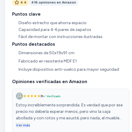
4.4
416 opiniones en Amazon
Puntos clave
Diseño estrecho que ahorra espacio
Capacidad para 4-6 pares de zapatos
Fácil de montar con instrucciones ilustradas
Puntos destacados
Dimensiones de 50x19x91 cm
Fabricado en resistente MDF E1
Incluye dispositivo anti-vuelco para mayor seguridad
Opiniones verificadas en Amazon
Ih
✓ Verificado
Estoy increíblemente sorprendida. Es verdad que por ese
precio no debería esperar menos, pero vino la caja
abollada y con rotos y me asusté; pero nada, el mueble
viene en el interior completamente protegido por corchos
Ver más
blancos, plástico de burbujas, etc... Las instrucciones son