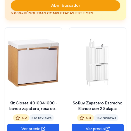
Abrir buscador
5.000+ BÚSQUEDAS COMPLETADAS ESTE MES
Kit Closet 4010041000 -
SoBuy Zapatero Estrecho
banco zapatero, rosa con
Blanco con 2 Solapas
cojín blanco, 50 x 46 x 29.5
Mueble Zapatero Entrada
4.2
512 reviews
4.4
152 reviews
Recibidor, Armario de
Madera para Pasillo
Ver precio
Ver precio
Estrecho y Entrada,