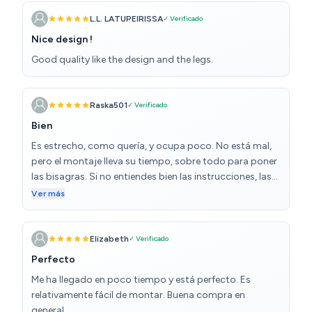
L.L. LATUPEIRISSA
✓ Verificado
Nice design !
Good quality like the design and the legs.
Raska501
✓ Verificado
Bien
Es estrecho, como quería, y ocupa poco. No está mal,
pero el montaje lleva su tiempo, sobre todo para poner
las bisagras. Si no entiendes bien las instrucciones, las
puedes ver con más claridad escaneando el QR que
Ver más
aparece en ellas.
Elizabeth
✓ Verificado
Perfecto
Me ha llegado en poco tiempo y está perfecto. Es
relativamente fácil de montar. Buena compra en
general.