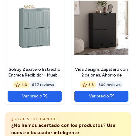
SoBuy Zapatero Estrecho
Vida Designs Zapatero con
Entrada Recibidor - Mueble
2 cajones, Ahorro de
Zapatero con 2 Solapas -
Espacio, con 2 cajones
4.3
677 reviews
3.8
309 reviews
Ideal para Pasillo Estrecho -
abatibles, Mueble para
Gris, MDF Resistente,
Pasillo y Sala de Estar,
Ver precio
Ver precio
61x26x81 cm - FSR165-K-
100% Certificado FSC
HG
(Negro) The Forest
Stewardship Council
¿SIGUES BUSCANDO?
¿No hemos acertado con los productos? Usa
nuestro buscador inteligente.