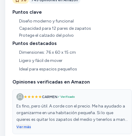
Puntos clave
Diseño moderno y funcional
Capacidad para 12 pares de zapatos
Protege el calzado del polvo
Puntos destacados
Dimensiones: 76 x 60 x 15 cm
Ligero y fácil de mover
Ideal para espacios pequeños
Opiniones verificadas en Amazon
CARMEN
✓ Verificado
Es fino, pero útil. A corde con el precio. Me ha ayudado a
organizarme en una habitación pequeña. Si lo que
quieres es quitar los zapatos del medio y tenerlos a mano
rápido, es lo mejor.
Ver más