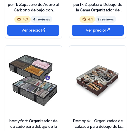
perfk Zapatero de Acero al
perfk Zapatero Debajo de
Carbono de bajo con
la Cama Organizador de
Ruedas y Malla Transpirable
Zapatos Contenedor
4.7
4 reviews
4.1
2 reviews
Que Ahorra Espacio Debajo
portátil práctico y extraíble
de la Cama
para Guardar Zapatillas
Ver precio
Ver precio
homyfort Organizador de
Domopak - Organizador de
calzado para debajo de la
calzado para debajo de la