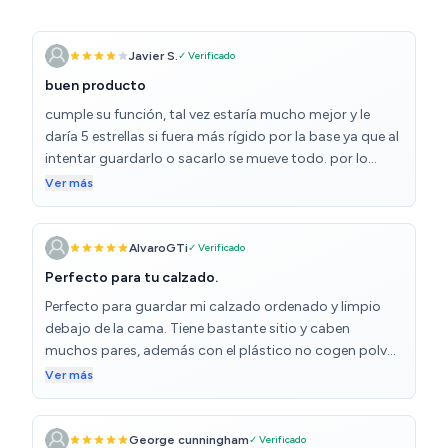
Javier S.
✓ Verificado
buen producto
cumple su función, tal vez estaría mucho mejor y le
daría 5 estrellas si fuera más rígido por la base ya que al
intentar guardarlo o sacarlo se mueve todo. por lo
demás es un buen producto con mucha capacidad y
Ver más
caben tallas hasta la 42-43
AlvaroGTi
✓ Verificado
Perfecto para tu calzado.
Perfecto para guardar mi calzado ordenado y limpio
debajo de la cama. Tiene bastante sitio y caben
muchos pares, además con el plástico no cogen polvo
y cada vez que los sacas están listos para usar. Sin
Ver más
duda volveré a comprar de nuevo.
George cunningham
✓ Verificado