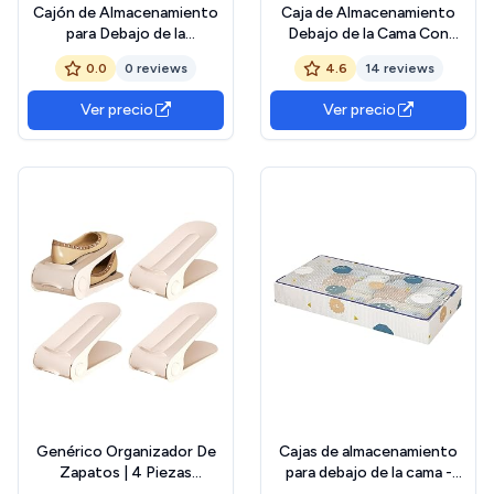
Cajón de Almacenamiento
Caja de Almacenamiento
para Debajo de la
Debajo de la Cama Con
Cama,Organizador Para
Ruedas,2 Piezas
0.0
0 reviews
4.6
14 reviews
Debajo De La Cama |
Organizador Ropa con
Organizador con Ruedas
Ventana Transparente Para
Ver precio
Ver precio
Transparente Apilable para
Zapatos Mantas
Habitación Mudanzas Ropa
Juguetes,Gris,2 Piezas
Universidad Armario
Genérico Organizador De
Cajas de almacenamiento
Zapatos | 4 Piezas
para debajo de la cama -
Ajustable Doble Capa
Cajas de almacenamiento