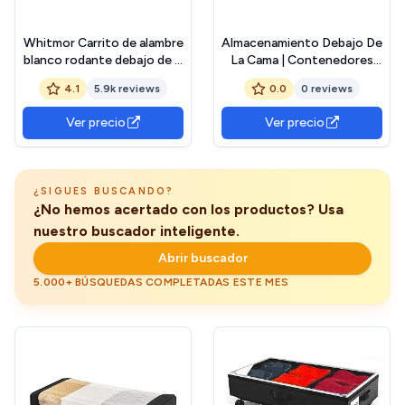
Whitmor Carrito de alambre
Almacenamiento Debajo De
blanco rodante debajo de la
La Cama | Contenedores
cama
De Almacenamiento De
4.1
5.9k reviews
0.0
0 reviews
Ropa De 90L Debajo De La
Cama,Ahorrador De
Ver precio
Ver precio
Espacio Con Tapa
Transparente Para
Organizar Dormitorio
Armario Ropa Zapatos
¿SIGUES BUSCANDO?
¿No hemos acertado con los productos? Usa
nuestro buscador inteligente.
Abrir buscador
5.000+ BÚSQUEDAS COMPLETADAS ESTE MES