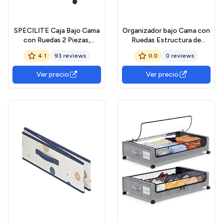
SPECILITE Caja Bajo Cama
Organizador bajo Cama con
con Ruedas 2 Piezas,
Ruedas Estructura de
Metálico Almacenaje Bajo
Hierro Resistente
4.1
93 reviews
0.0
0 reviews
Cama, Cajas Almacenaje
Almacenaje para
Ropa con Ruedas y Tapa,
Dormitorios Pequeños
Ver precio
Ver precio
Zapatos, Juguetes y
Zapatero Rodante y
Mantas
Compacto Ahorro de
Espacio Eficaz