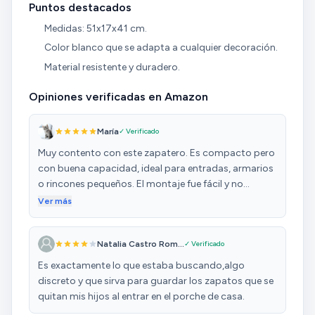
Puntos destacados
Medidas: 51x17x41 cm.
Color blanco que se adapta a cualquier decoración.
Material resistente y duradero.
Opiniones verificadas en Amazon
María
✓ Verificado
Muy contento con este zapatero. Es compacto pero
con buena capacidad, ideal para entradas, armarios
o rincones pequeños. El montaje fue fácil y no
necesitas herramientas. La estructura de resina es
Ver más
ligera pero estable, y el acabado en blanco combina
bien con cualquier estilo. Puntos positivos: Ocupa
Natalia Castro Rom...
✓ Verificado
poco espacio y caben varios pares. Muy fácil de
montar. Ligero pero resistente. Estéticamente limpio
Es exactamente lo que estaba buscando,algo
y sencillo. Conclusión: Una solución práctica y
discreto y que sirva para guardar los zapatos que se
económica para mantener el calzado ordenado.
quitan mis hijos al entrar en el porche de casa.
Totalmente recomendable.