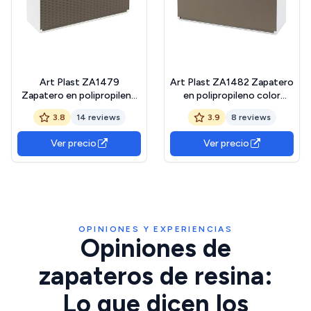
Art Plast ZA1479
Art Plast ZA1482 Zapatero
Zapatero en polipropileno
en polipropileno color
color marrón ACABADO
marrón, 40,1x51x17,3
3.8
14 reviews
3.9
8 reviews
RATTAN, Tórtola, Blanco,
Grande
Ver precio
Ver precio
OPINIONES Y EXPERIENCIAS
Opiniones de
zapateros de resina:
Lo que dicen los