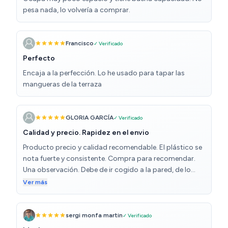
pesa nada, lo volvería a comprar.
Francisco
✓ Verificado
Perfecto
Encaja a la perfección. Lo he usado para tapar las
mangueras de la terraza
GLORIA GARCÍA
✓ Verificado
Calidad y precio. Rapidez en el envio
Producto precio y calidad recomendable. El plástico se
nota fuerte y consistente. Compra para recomendar.
Una observación. Debe de ir cogido a la pared, de lo
contrario al abrirlo se cae el zapatero por el peso del
Ver más
calzado y se sujeta ala pared se elimina éste obstáculo.
sergi monfa martin
✓ Verificado