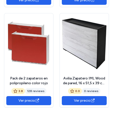
Ver precio
Ver precio
Pack de 2 zapateros en
Avilia Zapatero IML Wood
polipropileno color rojo
de pared, 16 x 51,5 x 39 cm,
blanco, elegante y ahorra
3.8
128 reviews
0.0
0 reviews
espacio para tus zapatos
Ver precio
Ver precio