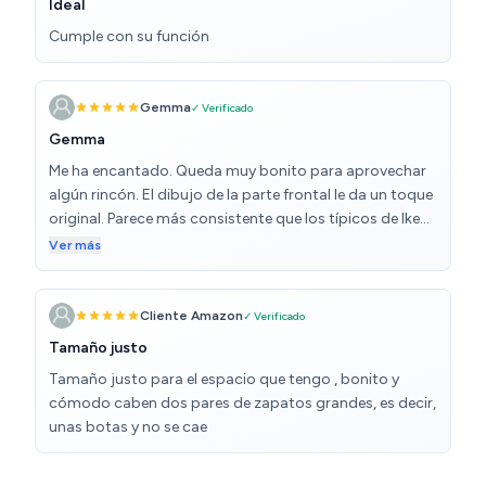
Ideal
Cumple con su función
Gemma
✓ Verificado
Gemma
Me ha encantado. Queda muy bonito para aprovechar
algún rincón. El dibujo de la parte frontal le da un toque
original. Parece más consistente que los típicos de Ikea.
Lo recomiendo.
Ver más
Cliente Amazon
✓ Verificado
Tamaño justo
Tamaño justo para el espacio que tengo , bonito y
cómodo caben dos pares de zapatos grandes, es decir,
unas botas y no se cae