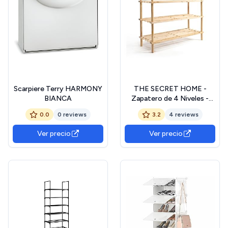
Scarpiere Terry HARMONY
THE SECRET HOME -
BIANCA
Zapatero de 4 Niveles -
Alto. 67 cm x Largo. 74 cm
0.0
0 reviews
3.2
4 reviews
- Color Madera Clara -
Almacenamiento para el
Ver precio
Ver precio
Hogar - Ideal para
Habitación, Salón,
Recibidor