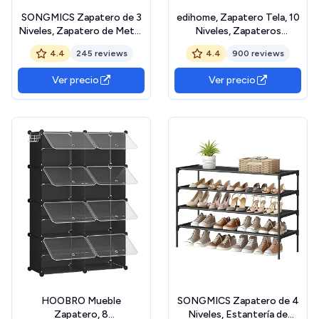
SONGMICS Zapatero de 3
edihome, Zapatero Tela, 10
Niveles, Zapatero de Metal,
Niveles, Zapateros
Organizador de Zapatos,
Estrechos y Altos, (58 x 28
4.4
245 reviews
4.4
900 reviews
para 3-6 Pares de Zapatos,
x 160 cm) con Funda
Apilable, Pasillo, 30 x 42,5 x
Exterior, con Cremallera,
Ver precio
Ver precio
54,5 cm, Negro LSA003B01
para Zapatillas, Tacones o
Zapatos (Negro)
HOOBRO Mueble
SONGMICS Zapatero de 4
Zapatero, 8
Niveles, Estantería de