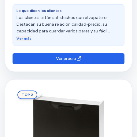
Lo que dicen los clientes:
Los clientes están satisfechos con el zapatero.
Destacan su buena relación calidad-precio, su
capacidad para guardar varios pares y su fácil
montaje. Algunos lo consideran una solución
Ver más
práctica y económica para mantener el calzado
ordenado. Sin embargo, otros clientes mencionan
que el material plástico es endeble y se rompe con
Ver precio
facilidad. Las opiniones sobre la ligereza y el tamaño
son diversas.
TOP 2