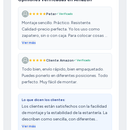
Peter
✓ Verificado
Montaje sencillo. Práctico. Resistente.
Calidad-precio perfecta. Yo los uso como
zapatero, sin o con caja. Para colocar cosas y
enseres ligeros, cómo juguetes y ropa
Ver más
doblada. Me va perfecto y cumple su
cometido. Compré uno hace un mes y acabo
Cliente Amazon
✓ Verificado
de repetir. Lo recomiendo.
Todo bien, envío rápido, bien empaquetado.
Puedes ponerlo en diferentes posiciones. Todo
perfecto. Muy fácil de montar.
Lo que dicen los clientes:
Los clientes están satisfechos con la facilidad
de montaje y la estabilidad de la estantería. La
describen como sencilla, con diferentes
formas para configurarla como se quiera.
Ver más