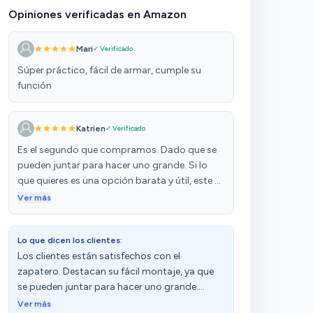
Opiniones verificadas en Amazon
Mari
✓ Verificado
Súper práctico, fácil de armar, cumple su
función
Katrien
✓ Verificado
Es el segundo que compramos. Dado que se
pueden juntar para hacer uno grande. Si lo
que quieres es una opción barata y útil, este es
perfecto!
Ver más
Lo que dicen los clientes:
Los clientes están satisfechos con el
zapatero. Destacan su fácil montaje, ya que
se pueden juntar para hacer uno grande.
Además, mencionan que tiene una excelente
Ver más