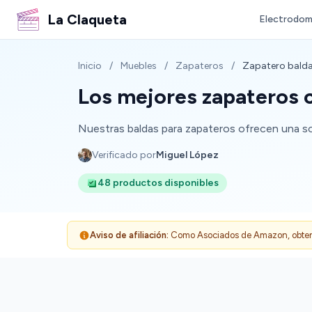
La Claqueta
Electrodom
Inicio
/
Muebles
/
Zapateros
/
Zapatero bald
Los mejores zapateros c
Nuestras baldas para zapateros ofrecen una sol
Verificado por
Miguel López
48 productos disponibles
Aviso de afiliación:
Como Asociados de Amazon, obtenemo