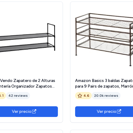
Vendo Zapatero de 2 Alturas
Amazon Basics 3 baldas Zapat
ntería Organizador Zapatos
para 9 Pairs de zapatos, Marró
s Bolsos Estantería para 8
D x 32 W x 47.5 H cm
4.1
42 reviews
4.6
20.0k reviews
s Abierto, Estrecho,
ctura de Metal, Baldas de
. 99,5x41x28cm. Entrada,
Ver precio
Ver precio
idor.