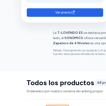
capacidad para 20 pares de adulto o 30 de
niño. Además, resaltan su practicidad,
funcionalidad y tamaño adecuado. Sin
Ver precio
embargo, hay opiniones diversas sobre los
materiales utilizados.
La
T-LOVENDO.ES
se destaca por 
lado, el
SONGMICS
ofrece versatil
Zapatero de 4 Niveles
es una opc
Método: Procesamiento con ayuda de LLM que 
Fuentes: descripciones oficiales de Amazon, 
Todos los productos
48 p
Ordenados por nuestro sistema de ranking propio