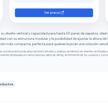
Destacan su buena calidad y utilidad.
Consideran que ofrece una excelente relación
calidad-precio y lo califican como una buena
Ver precio
compra. Además, resaltan su practicidad,
utilidad y comodidad para colocar
cómodamente zapatos. También aprecian su
su diseño vertical y capacidad para hasta 50 pares de zapatos, ideal
ajuste, movilidad y capacidad.
idad con su estructura modular y la posibilidad de ajustar la altura de l
ión más compacta, perfecta para quienes buscan una solución sencil
combina lectura de descripciones oficiales y análisis semántico de reseñas verificadas p
reseñas destacadas en varios idiomas, datos de rating, sentimiento de los usuarios y núm
roductos