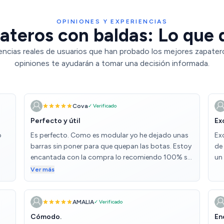
OPINIONES Y EXPERIENCIAS
ateros con baldas: Lo que d
encias reales de usuarios que han probado los mejores zapater
opiniones te ayudarán a tomar una decisión informada.
Cova
✓ Verificado
Perfecto y útil
Ex
o
Es perfecto. Como es modular yo he dejado unas
Ex
barras sin poner para que quepan las botas. Estoy
de 
encantada con la compra lo recomiendo 100% se
un
mantiene muy estable y super sencillo de montar.
Ver más
AMALIA
✓ Verificado
Cómodo.
En