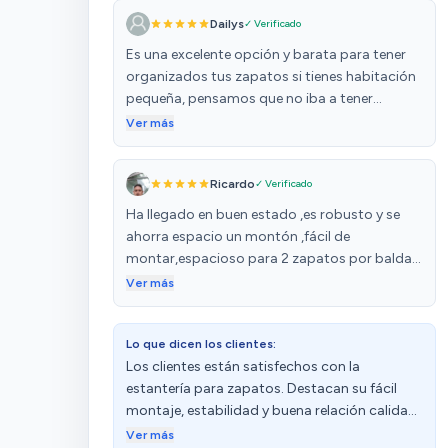
Dailys
✓ Verificado
Es una excelente opción y barata para tener
organizados tus zapatos si tienes habitación
pequeña, pensamos que no iba a tener
estabilidad pero para nuestra sorpresa
Ver más
soporta muy bien el peso y no se tambalea. El
ensamblaje ha sido fácil. En fin ha sido un
Ricardo
✓ Verificado
acierto total comprar este producto
Ha llegado en buen estado ,es robusto y se
ahorra espacio un montón ,fácil de
montar,espacioso para 2 zapatos por balda
!!,contentísimo con la compra !! Lo
Ver más
recomiendo
Lo que dicen los clientes:
Los clientes están satisfechos con la
estantería para zapatos. Destacan su fácil
montaje, estabilidad y buena relación calidad-
precio. Mencionan que es espaciosa, con gran
Ver más