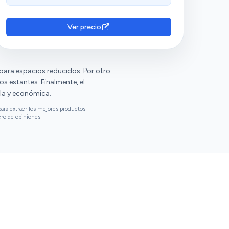
relación calidad-precio y que es una opción
barata y útil. Lo describen como un producto
de calidad decente, práctico y ligero. Sin
Ver precio
embargo, tienen opiniones diversas sobre su
estabilidad.
 para espacios reducidos. Por otro
os estantes. Finalmente, el
la y económica.
ara extraer los mejores productos
ero de opiniones