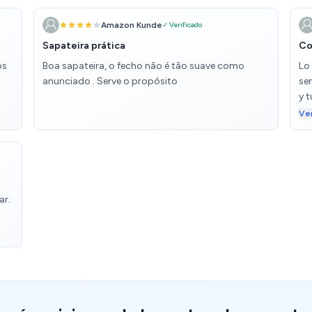
Amazon Kunde
✓ Verificado
Sapateira prática
Co
os
Boa sapateira, o fecho não é tão suave como
Lo 
anunciado . Serve o propósito
sen
y 
gr
Ve
ca
ne
el
ar.