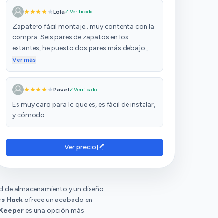
Lola
✓ Verificado
Zapatero fácil montaje.. muy contenta con la
compra. Seis pares de zapatos en los
estantes, he puesto dos pares más debajo , se
quedan bien, no molestan a la hora de sacar
Ver más
hacia fuera el zapatero…
Pavel
✓ Verificado
Es muy caro para lo que es, es fácil de instalar,
y cómodo
Ver precio
ad de almacenamiento y un diseño
es Hack
ofrece un acabado en
 Keeper
es una opción más