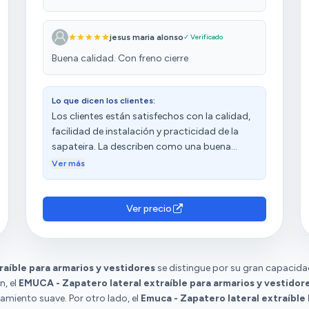
jesus maria alonso
✓ Verificado
Buena calidad. Con freno cierre
Lo que dicen los clientes:
Los clientes están satisfechos con la calidad,
facilidad de instalación y practicidad de la
sapateira. La describen como una buena
opción para ganar espacios de zapatos en el
Ver más
armario o vestidor. Además, mencionan que
viene con lo necesario para montarla. Sin
embargo, hay opiniones diversas sobre el
Ver precio
cierre y la resistencia del producto.
aíble para armarios y vestidores
se distingue por su gran capacid
n, el
EMUCA - Zapatero lateral extraíble para armarios y vestidor
zamiento suave. Por otro lado, el
Emuca - Zapatero lateral extraíble