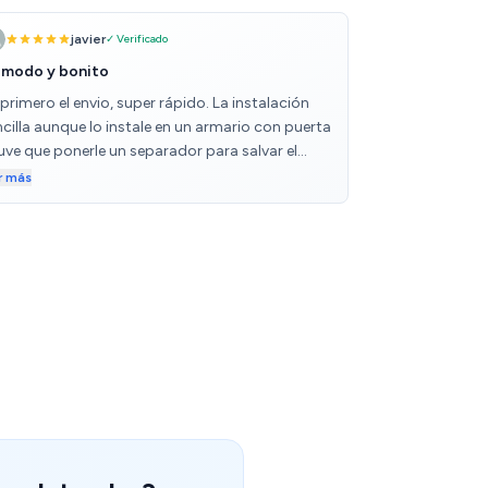
javier
✓ Verificado
modo y bonito
primero el envio, super rápido. La instalación
cilla aunque lo instale en un armario con puerta
tuve que ponerle un separador para salvar el
osor de la puerta. Y cómodo de utilizar y con
r más
pacidad mas que de sobra para mis
cesidades. Se ve que es fuerte y queda muy
egante.