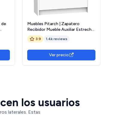
 de
Muebles Pitarch | Zapatero
Recibidor Mueble Auxiliar Estrecho
,
2 Puertas para Entrada Blanco, 12
3.9
1.4k reviews
Pares de Zapatos, 82x74x25cm,
Colección Tibet
Ver precio
icen los usuarios
os laterales. Estas