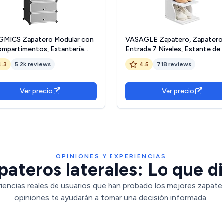
MICS Zapatero Modular con
VASAGLE Zapatero, Zapatero
ompartimentos, Estantería
Entrada 7 Niveles, Estante de
ar de Plástico, DIY, Zapatero
Zapatos Estrecho, para Pasillo
4.3
5.2k reviews
4.5
718 reviews
uerta, con Martillo, Negro
Esquina, Vestidor, Blanco
10HV1
LBS200T14 The Forest
Stewardship Council
Ver precio
Ver precio
OPINIONES Y EXPERIENCIAS
ateros laterales: Lo que d
iencias reales de usuarios que han probado los mejores zapater
opiniones te ayudarán a tomar una decisión informada.