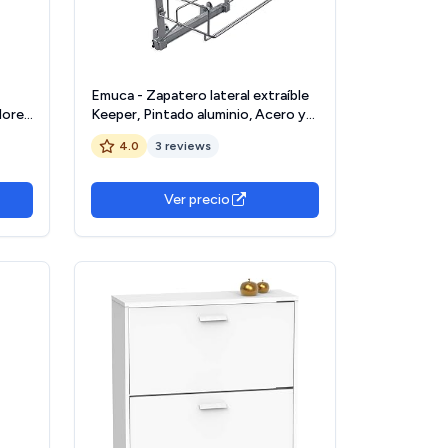
Emuca - Zapatero lateral extraíble
dores
Keeper, Pintado aluminio, Acero y
Plástico
4.0
3 reviews
Ver precio