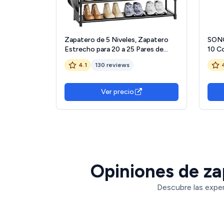
Zapatero de 5 Niveles, Zapatero
SONG
Estrecho para 20 a 25 Pares de
10 C
Zapatos, Zapatero Armario, Shoe
Modul
4.1
130 reviews
Rack con Ganchos y Bolsas
con P
Laterales, Zapatero Metalico para
LPC
Entrada, Pasillo, Salón
Ver precio
Opiniones de zap
Descubre las exper