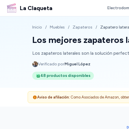
La Claqueta
Electrodom
Inicio
/
Muebles
/
Zapateros
/
Zapatero latera
Los mejores zapateros l
Los zapateros laterales son la solución perfect
Verificado por
Miguel López
48 productos disponibles
Aviso de afiliación:
Como Asociados de Amazon, obtenemo