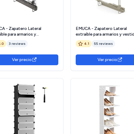
A - Zapatero Lateral
EMUCA - Zapatero Lateral
íble para armarios y
extraíble para armarios y vesti
dores, Derecha, Acero, Titanio
Hack, Derecha, Pintado Color
5.0
3 reviews
4.1
55 reviews
Piedra Texturizado, Acero
Ver precio
Ver precio