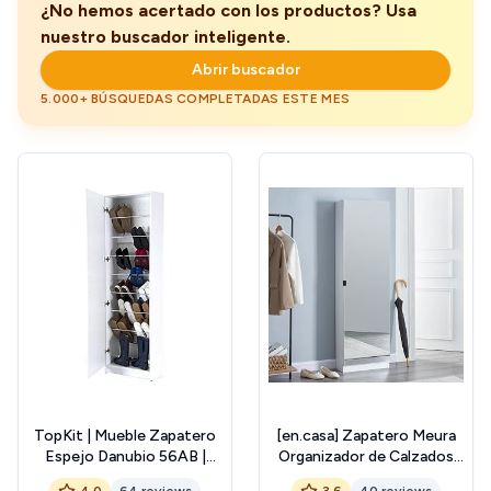
¿No hemos acertado con los productos? Usa
nuestro buscador inteligente.
Abrir buscador
5.000+ BÚSQUEDAS COMPLETADAS ESTE MES
TopKit | Mueble Zapatero
[en.casa] Zapatero Meura
Espejo Danubio 56AB |
Organizador de Calzados
Medidas 171 x 54 x 24 cm |
con 5 Bolsillos para 10
4.0
64 reviews
3.6
40 reviews