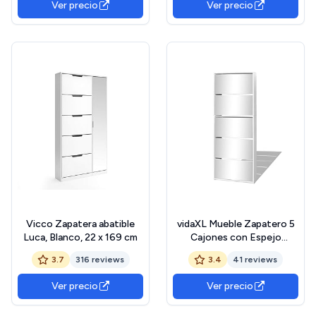
Ver precio
Ver precio
60 x 24 cm - Blanco
Vicco Zapatera abatible
vidaXL Mueble Zapatero 5
Luca, Blanco, 22 x 169 cm
Cajones con Espejo
Organizador Mobiliario
3.7
316 reviews
3.4
41 reviews
Salón Dormitorio Sala de
Estar Almacenamiento
Ver precio
Ver precio
63x17x169,5cm Blanco