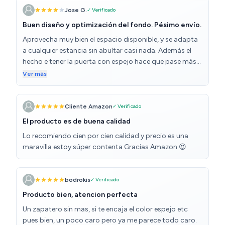
Jose G.
✓ Verificado
Buen diseño y optimización del fondo. Pésimo envío.
Aprovecha muy bien el espacio disponible, y se adapta
a cualquier estancia sin abultar casi nada. Además el
hecho e tener la puerta con espejo hace que pase más
desapercibido y parece la estancia más espaciosa. el
Ver más
montaje es un poco complicado en tanto en cuanto las
barritas separadoras de zapatos no miden lo que el
hueco y ha sido necesario limar todas y cada una de
Cliente Amazon
✓ Verificado
ellas. Salvo esto, el montaje bien. La nota negativa la
El producto es de buena calidad
pone el transportista, ya que LO DEJAN EN LA CALLE
Lo recomiendo cien por cien calidad y precio es una
TIRADO como les des el DNI por telefono. Asi de
maravilla estoy súper contenta Gracias Amazon 😍
rotundo. OJO
bodrokis
✓ Verificado
Producto bien, atencion perfecta
Un zapatero sin mas, si te encaja el color espejo etc
pues bien, un poco caro pero ya me parece todo caro.