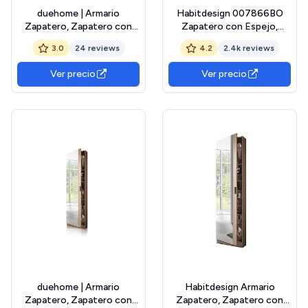
duehome | Armario
Habitdesign 007866BO
Zapatero, Zapatero con
Zapatero con Espejo,
Espejo, Modelo Roma,
Color Blanco Brillo,
3.0
24 reviews
4.2
2.4k reviews
Acabado en Color Blanco
180x50x20 cm de Fondo,
Brillo, Medidas: 50 cm
Madera (Rock)
Ver precio
Ver precio
(Ancho) x 180 cm (Alto) x
20 cm (Fondo)
duehome | Armario
Habitdesign Armario
Zapatero, Zapatero con
Zapatero, Zapatero con