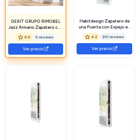
Habitdesign Zapatero de
DEKIT GRUPO RIMOBEL
una Puerta con Espejo en
Jazz Armario Zapatero con
Color Blanco artik para
Espejo, Madera de
4.2
201 reviews
0.0
0 reviews
Entrada 180x50x22 cm
ingeniería, Blanco,
185x50x27 cm
Ver precio
Ver precio