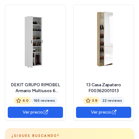
DEKIT GRUPO RIMOBEL
13 Casa Zapatero
Armario Multiusos 6
F00362001013
estantes, Madera de
4.0
165 reviews
3.9
22 reviews
ingeniería, Blanco,
61x190x35cm
Ver precio
Ver precio
¿SIGUES BUSCANDO?