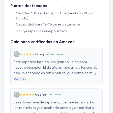
Puntos destacados
Medidas: 180 cm (alto) x 50 cm (ancho) x 20 cm
(fondo)
Capacidad para 12-16 pares de zapatos
Incluye espejo de cuerpo entero
Opiniones verificadas en Amazon
Kateryna
✓ Verificado
Este zapatero ha sido una gran solución para
nuestro recibidor. El diseño es moderno y funcional,
con un acabado en roble natural que combina muy
bien con el resto de la decoración. Además, el espejo
Ver más
de cuerpo entero es un extra muy útil para el día a
día. Tiene capacidad para bastantes pares (unos 12–
Alberto
✓ Verificado
16 dependiendo del tamaño) y el sistema de apertura
abatible es cómodo. Al ser tan estrecho (solo 20 cm
Es un buen mueble zapatero, con buena calidad en
de fondo), no ocupa apenas espacio, pero cumple
los materiales y un acabado bonito y de calidad a
perfectamente su función. El montaje requiere algo