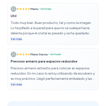
suelo. Luego elevarlo y anclarlo. El anclaje es
importante. La puerta con el espejo es bastante
Maria
✓ Verificado
pesada.
Util
Todo muy bien. Buen producto, tal y como la imagen.
Lo he pillado a la pared para que no se vuelque hacia
delante porque el cristal es pesado y se ha quedado
genial. Ya no tengo los zapatos debajo de las mesitas
Ver más
de noche...ni en cajas por el dormitorio...jejeje
Maria Garcia
✓ Verificado
Precioso armario para espacios reducidos
Precioso armario estrecho para colocar en espacios
reducidos. En mi caso lo estoy utilizando de escobero y
es muy práctico. Llegó perfectamente embalado y las
instrucciones se entienden muy bien. Lo recomiendo al
Ver más
100%