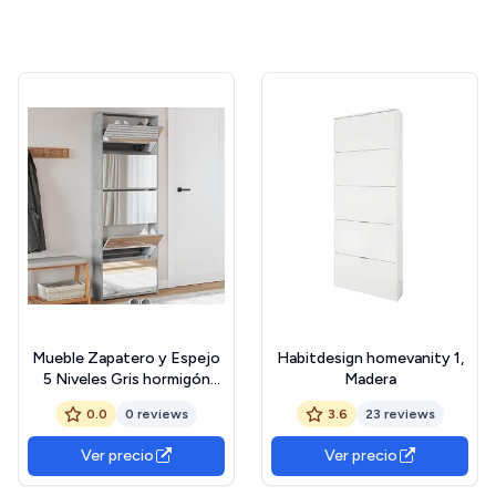
Mueble Zapatero y Espejo
Habitdesign homevanity 1,
5 Niveles Gris hormigón
Madera
63x17x169,5 cm
0.0
0 reviews
3.6
23 reviews
Ver precio
Ver precio