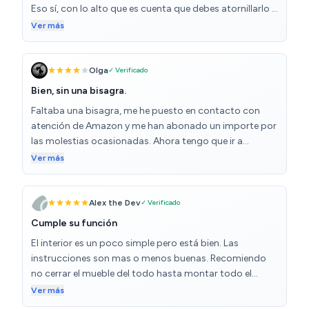
Eso sí, con lo alto que es cuenta que debes atornillarlo a
la pared si o si. El vendedor para mi muy bien, hicieron lo
Ver más
que yo esperaba que puede que sea mas de lo que
debieran. Llegó la trasera rota por un golpe en la caja(
celeritas regular) y lo monté sin que me diera cuenta. Me
Olga
✓ Verificado
atendieron bien y rápido y me mandaron una
Bien, sin una bisagra.
nueva,solo la trasera, que debió costar 10 veces mas el
Faltaba una bisagra, me he puesto en contacto con
envío que la trasera,sin coste. Perfecto
atención de Amazon y me han abonado un importe por
las molestias ocasionadas. Ahora tengo que ir a
comprarla. Es un poco rollo que no comprueben que
Ver más
todo es correcto. Pero por lo demás es bonito y se ve
de calidad. Pesa bastante pero es tal cual las fotos.
Estoy contenta con la compra.
Alex the Dev
✓ Verificado
Cumple su función
El interior es un poco simple pero está bien. Las
instrucciones son mas o menos buenas. Recomiendo
no cerrar el mueble del todo hasta montar todo el
interior. Todas las varillas y demás. una vez completado
Ver más
el interior poner la puerta mientras todavia está en el