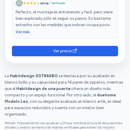
silvia
✓ Verificado
Perfecto, el montaje es entretenido y facil..pero viene
bien explicado,sólo es seguir os pasos. Es bastante
estrecho son las medidas que indican ocupa poco
espacio y queda muy bonito
Ver más
Ver precio
La
Habitdesign 007866BO
se destaca por su acabado en
blanco brillo y su capacidad para 16 pares de zapatos, mientras
que el
Habitdesign de una puerta
ofrece un diseño más
compacto y un espejo funcional. Por otro lado, el
duehome
Modelo Leo
, con su elegante acabado en blanco artik, es ideal
para espacios reducidos y cuenta con un interior bien
organizado.
Método: Procesamiento con ayuda de LLM que combina lectura de descripciones
oficiales y análisis semántico de reseñas verificadas para extraer los mejores