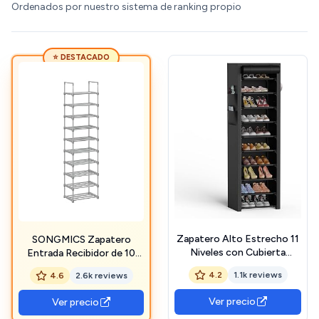
Ordenados por nuestro sistema de ranking propio
⭐ DESTACADO
Zapatero Alto Estrecho 11
SONGMICS Zapatero
Niveles con Cubierta
Entrada Recibidor de 10
Antipolvo - Organizador
Estantes, Zapatero de
4.2
1.1k reviews
4.6
2.6k reviews
para 20-22 pares de
Metal DIY, Estante Versátil
Zapatos, Zapatero Tela
que Ahorra Espacio para
Ver precio
Ver precio
adecuado para Tacones
Entrada, Salón, Dormitorio,