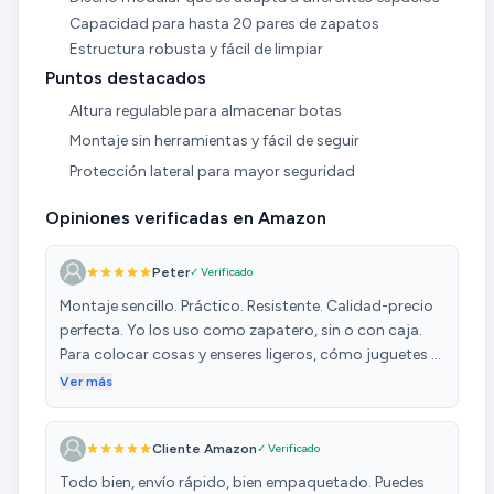
Capacidad para hasta 20 pares de zapatos
Estructura robusta y fácil de limpiar
Puntos destacados
Altura regulable para almacenar botas
Montaje sin herramientas y fácil de seguir
Protección lateral para mayor seguridad
Opiniones verificadas en Amazon
Peter
✓ Verificado
Montaje sencillo. Práctico. Resistente. Calidad-precio
perfecta. Yo los uso como zapatero, sin o con caja.
Para colocar cosas y enseres ligeros, cómo juguetes y
ropa doblada. Me va perfecto y cumple su cometido.
Ver más
Compré uno hace un mes y acabo de repetir. Lo
recomiendo.
Cliente Amazon
✓ Verificado
Todo bien, envío rápido, bien empaquetado. Puedes