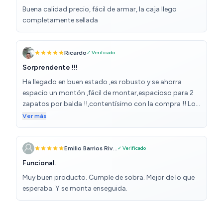
Buena calidad precio, fácil de armar, la caja llego
completamente sellada
Ricardo
✓ Verificado
Sorprendente !!!
Ha llegado en buen estado ,es robusto y se ahorra
espacio un montón ,fácil de montar,espacioso para 2
zapatos por balda !!,contentísimo con la compra !! Lo
recomiendo
Ver más
Emilio Barrios Riv...
✓ Verificado
Funcional.
Muy buen producto. Cumple de sobra. Mejor de lo que
esperaba. Y se monta enseguida.