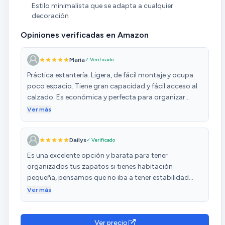
Estilo minimalista que se adapta a cualquier
decoración
Opiniones verificadas en Amazon
María
✓ Verificado
Práctica estantería. Ligera, de fácil montaje y ocupa
poco espacio. Tiene gran capacidad y fácil acceso al
calzado. Es económica y perfecta para organizar
todo el calzado. Muy recomendable.
Ver más
Dailys
✓ Verificado
Es una excelente opción y barata para tener
organizados tus zapatos si tienes habitación
pequeña, pensamos que no iba a tener estabilidad
pero para nuestra sorpresa soporta muy bien el peso
Ver más
y no se tambalea. El ensamblaje ha sido fácil. En fin ha
sido un acierto total comprar este producto
Ver precio