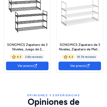
SONGMICS Zapatero de 3
SONGMICS Zapatero de 3
Niveles, Juego de 2,
Niveles, Zapatero de Metal,
Estantería de Zapatos, de
Organizador de Zapatos,
4.3
2.6k reviews
4.3
10.7k reviews
Metal, para 12 a 15 Pares de
para 12-15 Pares de
Zapatos, Estante Apilable,
Zapatos, Apilable, Pasillo,
Ver precio
Ver precio
para Pasillo, Salón,
30 x 92 x 55 cm, Blanco
Dormitorio, 30 x 92 x 54
Perla LSA303W03
cm, Negro LSA06BK
OPINIONES Y EXPERIENCIAS
Opiniones de