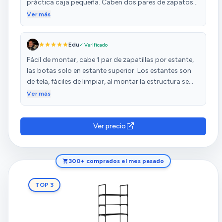
práctica caja pequeña. Caben dos pares de zapatos
por balda, y las botas solo en la superior pero muy
Ver más
contento con la compra. Se monta en unos 15/20
minutos sin herramientas, todo a presión.
Edu
✓ Verificado
Fácil de montar, cabe 1 par de zapatillas por estante,
las botas solo en estante superior. Los estantes son
de tela, fáciles de limpiar, al montar la estructura se
quedan tensos y listos para usar
Ver más
Ver precio
300+ comprados el mes pasado
TOP 3