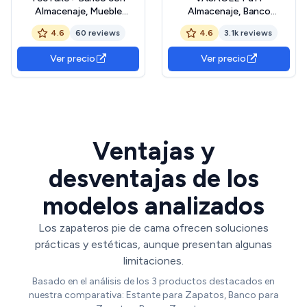
Almacenaje, Mueble
Almacenaje, Banco
Dormitorio Acolchado,
Almacenaje con 2 Bisagras
4.6
60 reviews
4.6
3.1k reviews
Tejido Bouclé, hasta 150 kg,
de Seguridad, Banco
Taburete Reposapiés con
Zapatero, Estilo de Campo,
Ver precio
Ver precio
Espacio de
40 x 100 x 46 cm, para
Almacenamiento, Puff
Pasillo Dormitorio Salón,
Almacenaje, Patas de
Blanco Nube LSB061T10
Acero - Bouclé
The Forest Stewardship
Blanco/Crema
Council
Ventajas y
desventajas de los
modelos analizados
Los zapateros pie de cama ofrecen soluciones
prácticas y estéticas, aunque presentan algunas
limitaciones.
Basado en el análisis de los 3 productos destacados en
nuestra comparativa: Estante para Zapatos, Banco para