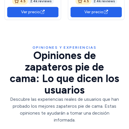
4.5
2.4k reviews
4.5
2.4k reviews
Compartimentos y Asiento
Compartimentos y Asiento
Acolchado, 30 x 105 x 48
Acolchado, 30,3 x 78,5 x 48
Ver precio
Ver precio
cm, Entrada, Dormitorio,
cm, Entrada, Dormitorio,
Sala de Estar, Blanco y Gris
Sala de Estar, Blanco y Gris
LHS15WT The Forest
LHS009W14 The Forest
Stewardship Council
Stewardship Council
OPINIONES Y EXPERIENCIAS
Opiniones de
zapateros pie de
cama: Lo que dicen los
usuarios
Descubre las experiencias reales de usuarios que han
probado los mejores zapateros pie de cama. Estas
opiniones te ayudarán a tomar una decisión
informada.