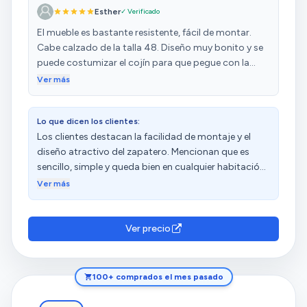
Esther
✓ Verificado
El mueble es bastante resistente, fácil de montar.
Cabe calzado de la talla 48. Diseño muy bonito y se
puede costumizar el cojín para que pegue con la
decoración
Ver más
Lo que dicen los clientes:
Los clientes destacan la facilidad de montaje y el
diseño atractivo del zapatero. Mencionan que es
sencillo, simple y queda bien en cualquier habitación.
Además, resaltan su capacidad para guardar 9
Ver más
pares de zapatos, tanto zapatillas como botas, y
que caben dos personas a la vez. Lo consideran
práctico y funcional para cualquier rincón de la casa,
Ver precio
y valoran su buena relación calidad-precio. También
aprecian su funcionalidad, comodidad y estabilidad.
100+ comprados el mes pasado