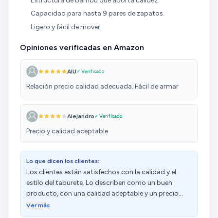
Estructura de bambú que aporta calidez.
Capacidad para hasta 9 pares de zapatos.
Ligero y fácil de mover.
Opiniones verificadas en Amazon
AIU
✓ Verificado
Relación precio calidad adecuada. Fácil de armar
Alejandro
✓ Verificado
Precio y calidad aceptable
Lo que dicen los clientes:
Los clientes están satisfechos con la calidad y el
estilo del taburete. Lo describen como un buen
producto, con una calidad aceptable y un precio
perfecto. Además, destacan su fácil montaje y estilo
Ver más
elegante. Aprecian su sujeción y funcionalidad. Sin