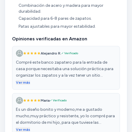
Combinación de acero y madera para mayor
durabilidad.
Capacidad para 6-8 pares de zapatos.
Patas ajustables para mayor estabilidad.
Opiniones verificadas en Amazon
Alejandro R.
✓ Verificado
Compré este banco zapatero para la entrada de
casa porque necesitaba una solución práctica para
organizar los zapatos y a la vez tener un sitio
cómodo para sentarse al calzarse o descalzarse, y la
Ver más
verdad es que ha sido todo un acierto. El diseño es
muy elegante y moderno: estructura de metal negro
Maria
✓ Verificado
que le da un toque industrial, combinado con la
parte superior en madera, que aporta calidez y
Es un diseño bonito y moderno,me a gustado
combina perfectamente con otros muebles de la
mucho,muy práctico y resistente, yo lo compré para
casa. En cuanto al montaje, ha sido muy sencillo. Las
el dormitorio de mi hijo, para que tuviese las
instrucciones son claras y todas las piezas encajan
zapatillas que más se pone organizadas, le a
Ver más