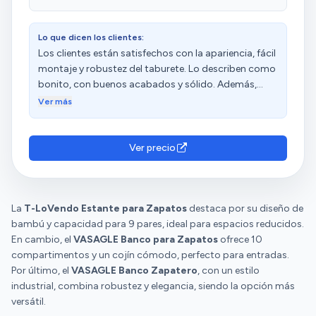
perfectamente. En pocos minutos lo tenía montado
encantado!!
y listo para usar, sin necesidad de herramientas
complicadas. Una vez montado, el banco es muy
Lo que dicen los clientes:
robusto y estable. No se tambalea ni cruje al
Los clientes están satisfechos con la apariencia, fácil
sentarse, y la parte superior soporta bien el peso.
montaje y robustez del taburete. Lo describen como
Además, la zona inferior permite organizar varios
bonito, con buenos acabados y sólido. Además,
pares de zapatos, lo cual ayuda mucho a mantener
destacan su buena relación calidad-precio y
Ver más
el recibidor ordenado. En resumen, un mueble bonito,
capacidad.
práctico y de calidad que cumple perfectamente
con su función. Muy recomendable si buscas un
Ver precio
banco zapatero que además aporte un plus de estilo
a la entrada de tu hogar.
La
T-LoVendo Estante para Zapatos
destaca por su diseño de
bambú y capacidad para 9 pares, ideal para espacios reducidos.
En cambio, el
VASAGLE Banco para Zapatos
ofrece 10
compartimentos y un cojín cómodo, perfecto para entradas.
Por último, el
VASAGLE Banco Zapatero
, con un estilo
industrial, combina robustez y elegancia, siendo la opción más
versátil.