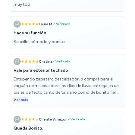
muy top
Laura M.
✓ Verificado
Hace su función
Sencillo, cómodo y bonito.
Cristina
✓ Verificado
Vale para exterior techado
Estupendo zapatero descalzador,lo compré para el
zaguán de mi casa,para los días de lluvia.entrega en un
día.es perfecto tanto de tamaño como de bonito.fiel a
la descripción.por el precio me parece un artículo
Ver más
estupendo.buena calidad el color de la madera es super
chulo porque está envejecido y si no te gusta así le
pones unos asientos acolchaditos y tan mono.
Cliente Amazon
✓ Verificado
Queda Bonito.