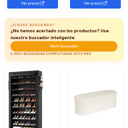
Ver precio
Ver precio
Cama, Dormitorio, salón,
Cubo, Soporta hasta 300
Comedor o Recibidor |
kg, para Sala de Estar,
38x76x38cm | Soporta
Dormitorio, Entrada, Gris
300kg.
Pizarra LSF277G01 The
¿SIGUES BUSCANDO?
Forest Stewardship
¿No hemos acertado con los productos? Usa
Council
nuestro buscador inteligente.
Abrir buscador
5.000+ BÚSQUEDAS COMPLETADAS ESTE MES