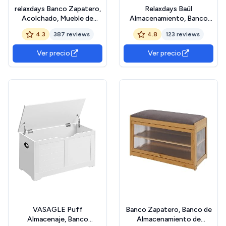
relaxdays Banco Zapatero,
Relaxdays Baúl
Acolchado, Mueble de
Almacenamiento, Banco
Pasillo, Tres
Almacenaje, Puff Asiento,
4.3
387 reviews
4.8
123 reviews
Compartimentos, Asiento,
Otomana, Cuero Sintético,
45 x 62 x 30 cm, 1 Ud.
39 x 75 x 37 cm, 1 Ud.,
Ver precio
Ver precio
Blanco
Blanco
VASAGLE Puff
Banco Zapatero, Banco de
Almacenaje, Banco
Almacenamiento de