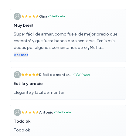
Gina
✓ Verificado
Muy bien!!
Súper fácil de armar, como fue el de mejor precio que
encontré y que fuera banca para sentarse! Tenía mis
dudas por algunos comentarios pero ¡ Me ha
encantado! 10/10 y caben 6 pares perfectamente!
Ver más
Difícil de montar....
✓ Verificado
Estilo y precio
Elegante y fácil de montar
Antonio
✓ Verificado
Todo ok
Todo ok