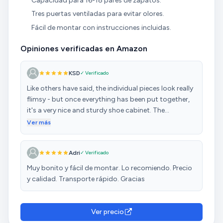
Capacidad para 16-18 pares de zapatos.
Tres puertas ventiladas para evitar olores.
Fácil de montar con instrucciones incluidas.
Opiniones verificadas en Amazon
KSD
✓ Verificado
Like others have said, the individual pieces look really
flimsy - but once everything has been put together,
it's a very nice and sturdy shoe cabinet. The
assembly was reasonably easy, but our pieces were
Ver más
not labeled (I hope this was just a one-off oversight
and everyone else has their stickers!), so figuring out
Adri
✓ Verificado
how to get started took some time. Thankfully the
instructions manual was included. Once I got
Muy bonito y fácil de montar. Lo recomiendo. Precio
started, the rest was pretty intuitive. It looks very nice
y calidad. Transporte rápido. Gracias
in our hallway, and I'm so happy not to have shoes all
over the place. I also like that it has slatted doors and
it will not become a stink bomb. It will NOT work well
Ver precio
for big shoes (unless there aren't that many shoes