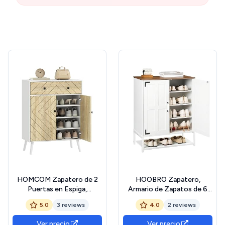
HOMCOM Zapatero de 2
HOOBRO Zapatero,
Puertas en Espiga,
Armario de Zapatos de 6
Zapatero Entrada
Niveles de Estilo Rústico,
5.0
3 reviews
4.0
2 reviews
Recibidor con Estantes
Estantes Ajustables,
Ajustables, Cajón, para 12
Mueble Independiente para
Ver precio
Ver precio