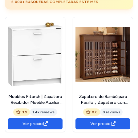
5.000+ BÚSQUEDAS COMPLETADAS ESTE MES
Muebles Pitarch | Zapatero
Zapatero de Bambú para
Recibidor Mueble Auxiliar
Pasillo，Zapatero con
Estrecho 2 Puertas para
Estantes y Cajón de
3.9
1.4k reviews
0.0
0 reviews
Entrada Blanco, 12 Pares de
Diseño Oriental Mueble
Zapatos, 82x74x25cm,
Madera para Entrada
Ver precio
Ver precio
Colección Tibet
Recibidor，Estantería
Zapatero para hasta 40
Zapatos,130x32x132cm