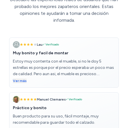
probado los mejores zapateros orientales. Estas
opiniones te ayudarán a tomar una decisión
informada.
Lau
✓ Verificado
Muy bonito y facil de montar
Estoy muy contenta con el mueble, si no le doy 5
estrellas es porque por el precio esperaba un poco mas
de calidad. Pero aun asi, el mueble es precioso.
Especificaba 2 personas en el montaje y habia leido
Ver más
reseñas donde decian haber tardado dos horas. Yo sola
en 45 min lo he montado muy fácilmente en un
principio iba a esperar la ayuda de mi marido pero me
Manuel Clemares
✓ Verificado
ha podido la impaciencia y estoy muy contenta.
Práctico y bonito
Buen producto para su uso, fácil montaje, muy
recomendable para guardar todo el calzado.