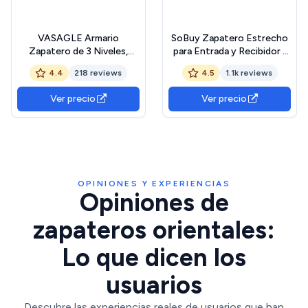
VASAGLE Armario
SoBuy Zapatero Estrecho
Zapatero de 3 Niveles,
para Entrada y Recibidor -
Estilo Americano
Mueble Zapatero Gris con
4.4
218 reviews
4.5
1.1k reviews
Tradicional, Con Estante
3 Solapas y Gran Capacidad
Regulable en Altura, Asas,
53x24x117cm para Pasillo
Ver precio
Ver precio
Patas Robustas, Para
Estrecho, Recibidores,
Entrada, Marrón Miel
Dormitorio, FSR94-HG
LBC038B01
OPINIONES Y EXPERIENCIAS
Opiniones de
zapateros orientales:
Lo que dicen los
usuarios
Descubre las experiencias reales de usuarios que han