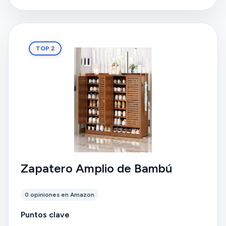
and they can be placed sideways) or tall boots
(unless some shelves are removed), so I still need to
figure out what to do with winter footwear...
TOP 2
Zapatero Amplio de Bambú
0 opiniones en Amazon
Puntos clave