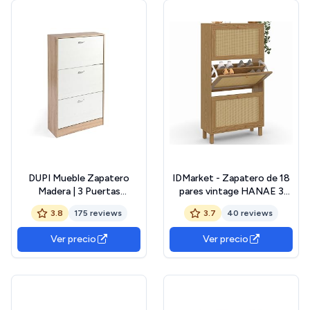
DUPI Mueble Zapatero
IDMarket - Zapatero de 18
Madera | 3 Puertas
pares vintage HANAE 3
Oscilobatientes | 6 Baldas
puertas efecto natural
3.8
175 reviews
3.7
40 reviews
para 28 Zapatos | Diseño
cannage
Minimalista | Zapatero
Ver precio
Ver precio
Entrada (Taupe/Blanco)