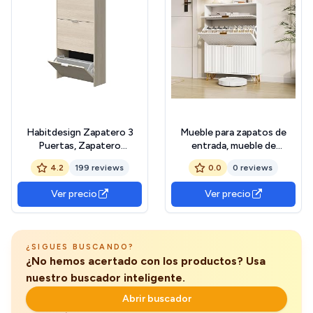
Habitdesign Zapatero 3
Mueble para zapatos de
Puertas, Zapatero
entrada, mueble de
Estrecho, Acabado en
almacenamiento para
4.2
199 reviews
0.0
0 reviews
Color Roble Canadian,
zapatos, con 3 puertas,
Medidas: 60 cm (Largo) x
mueble de entrada,
Ver precio
Ver precio
113 cm (Alto) x 22 cm
almacenamiento para
(Fondo)
zapatos, para 15 a 22 pares
zapatos, 80 x 120 x 24 cm
¿SIGUES BUSCANDO?
¿No hemos acertado con los productos? Usa
nuestro buscador inteligente.
Abrir buscador