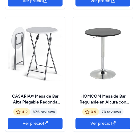
Ver precio
Ver precio
personas, color negro
Medio, Cocina Barra Casera,
Salón, Fácil Montaje,
Marrón Ceniza y Marrón
Caramelo
CASARIA® Mesa de Bar
HOMCOM Mesa de Bar
Alta Plegable Redonda
Regulable en Altura con
Blanca Mesas Bistro
Base Redonda y
4.2
376 reviews
3.9
73 reviews
60x110cm Eventos Jardín
Antideslizante para Cocina
Aspecto Madera MDF
Comedor Ø60x69-93 cm
Ver precio
Ver precio
Negro