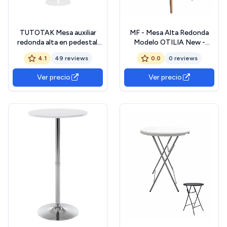
TUTOTAK Mesa auxiliar
MF - Mesa Alta Redonda
redonda alta en pedestal,
Modelo OTILIA New -
mesa para sala de estar,
Fabricada en Madera de
4.1
49 reviews
0.0
0 reviews
blanco TB01BW065EU
Haya, Tapa de Madera
Lacada en Blanco de 60
Ver precio
Ver precio
cms