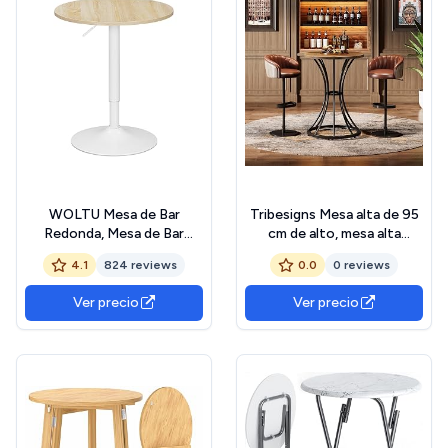
WOLTU Mesa de Bar
Tribesigns Mesa alta de 95
Redonda, Mesa de Bar
cm de alto, mesa alta
Giratoria 360º y Ajustable
redonda de 60 x 60 cm,
4.1
824 reviews
0.0
0 reviews
de Altura Entre 70-
para cocina, bar, salón,
91cm,para Bar, Restaurante
color marrón
Ver precio
Ver precio
y Comedor, Bistro, Roble
Claro + Blanco