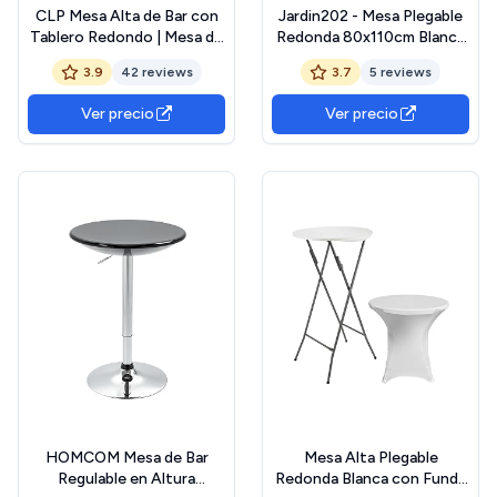
CLP Mesa Alta de Bar con
Jardin202 - Mesa Plegable
Tablero Redondo | Mesa de
Redonda 80x110cm Blanca
Soporte Alto de Metal con
Catering | Mesa Resina con
3.9
42 reviews
3.7
5 reviews
Superficie Redonda de
Patas de Acero Plegable
Madera I Mesa de Bar con Ř
para Eventos, terraza y
Ver precio
Ver precio
60 cm, Color:Blanco
Camping (Blanca, Unidad)
HOMCOM Mesa de Bar
Mesa Alta Plegable
Regulable en Altura
Redonda Blanca con Funda