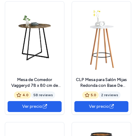
Mesa de Comedor
CLP Mesa para Salón Mijas
Vaggeryd 78 x 80 cm de
Redonda con Base De
Metal y MDF en Negro y
Madera I Mesa Alta para Bar
4.0
58 reviews
5.0
2 reviews
Efecto de Madera Tono
con Look Escandinavo I
Oscuro Mesa Alta de Estilo
Mesilla Decorativa,
Ver precio
Ver precio
Minimalista Redonda
Color:Blanco, Color del
Marco:Natura (Redondo)