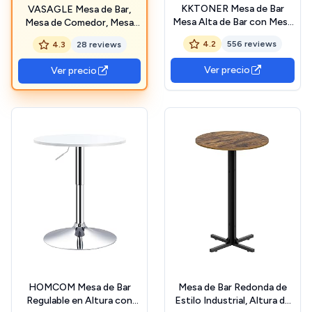
KKTONER Mesa de Bar
VASAGLE Mesa de Bar,
Mesa Alta de Bar con Mesa
Mesa de Comedor, Mesa
Redonda,Hecho de MDF
Alta, Estructura de Metal,
4.2
556 reviews
4.3
28 reviews
Bar Negro Redondo
60 x 60 x 104,5 cm, Fácil de
Montar, con Base en Cruz,
Ver precio
Ver precio
para 2-3 Personas,
Moderna, Blanco Nieve
LBT361W01
HOMCOM Mesa de Bar
Mesa de Bar Redonda de
Regulable en Altura con
Estilo Industrial, Altura de