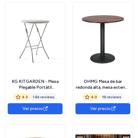
KG KITGARDEN - Mesa
OHMG Mesa de bar
Plegable Portátil
redonda alta, mesa exterior,
Multifuncional,
comedor de pie, para
4.3
1.6k reviews
4.0
19 reviews
Ø80x110cm, Redonda,
comedor, Bistro,cocina,
Blanco
montaje fácil, para 1-4
Ver precio
Ver precio
personas, estilo moderno,
madera