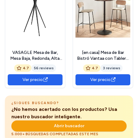
VASAGLE Mesa de Bar,
[en.casa] Mesa de Bar
Mesa Baja, Redonda, Alta,
Bistró Vantaa con Tablero
Estructura Metálica, 60 x
Redondo Mesa Alta con
4.7
56 reviews
4.7
3 reviews
60 x 105 cm, para Cocina,
Base Redonda Acero 100 x
Sala de Estar, Estilo
Ø 60 cm - Efecto Nogal y
Ver precio
Ver precio
Moderno, Fácil Montaje,
Negro
Negro Tinta y Negro Mate
LBT024B01
¿SIGUES BUSCANDO?
¿No hemos acertado con los productos? Usa
nuestro buscador inteligente.
Abrir buscador
5.000+ BÚSQUEDAS COMPLETADAS ESTE MES