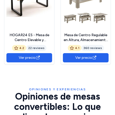
HOGAR24 ES - Mesa de
Mesa de Centro Regulable
Centro Elevable y
en Altura, Almacenamiento
Extensible – Espacio de
Oculto, 3 en 1,
4.2
22 reviews
4.1
360 reviews
Almacenamiento y Diseño
Multifunción, Mesa de
Moderno - Color Madera.
Salón, Mesa de Café,
Ver precio
Ver precio
Compartimento Abierto,
Mesa de Comedor, para
Salón, Oficina, Gris The
Forest Stewardship
Council
OPINIONES Y EXPERIENCIAS
Opiniones de mesas
convertibles: Lo que