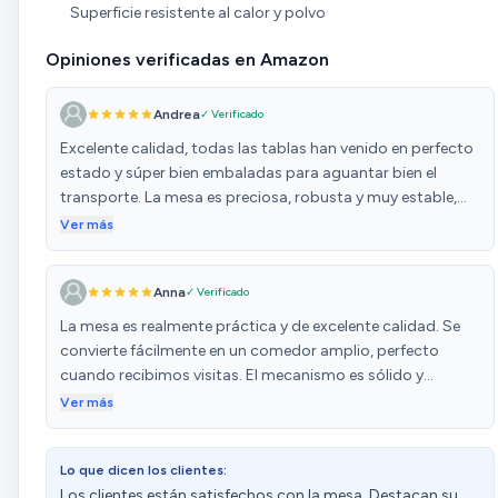
Superficie resistente al calor y polvo
Opiniones verificadas en Amazon
Andrea
✓ Verificado
Excelente calidad, todas las tablas han venido en perfecto
estado y súper bien embaladas para aguantar bien el
transporte. La mesa es preciosa, robusta y muy estable,
incluso cuando se hace grande, los amortiguadores son
Ver más
buenísimos, suben y bajan la tabla con mucha suavidad. El
tamaño es perfecto y al abrirla se hace muy grande, caben
Anna
✓ Verificado
perfectamente 6 personas. El montaje es super sencillo,
hemos tardado unas dos horas entre mi pareja y yo, las
La mesa es realmente práctica y de excelente calidad. Se
instrucciones son sencillas y fáciles de seguir y viene todo
convierte fácilmente en un comedor amplio, perfecto
lo necesario para montarla, incluso hay tornillería de más
cuando recibimos visitas. El mecanismo es sólido y
de repuesto. La recomiendo al 100%, es una excelente
estable, no se tambalea. Además, viene con instrucciones
Ver más
compra, estamos muy contentos.
claras que facilitan el armado y el uso. Ideal para quienes
buscan aprovechar el espacio sin renunciar a la
Lo que dicen los clientes:
comodidad.
Los clientes están satisfechos con la mesa. Destacan su