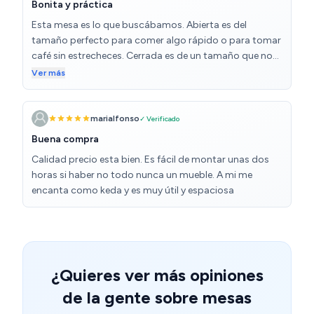
Bonita y práctica
Esta mesa es lo que buscábamos. Abierta es del
tamaño perfecto para comer algo rápido o para tomar
café sin estrecheces. Cerrada es de un tamaño que no
abulta demasiado, lo cual es ideal para salones
Ver más
pequeños. Es un puntazo que tenga conexión para
cargar dispositivos. La luz no la veo tan necesaria, pero
como la tira LED trae mando, se puede apagar o
marialfonso
✓ Verificado
cambiar de tonalidad sin problema. Lo único que no me
Buena compra
ha gustado es que trae luz de todos los colores
Calidad precio esta bien. Es fácil de montar unas dos
excepto blanca o cálida, que es la que sale en las fotos.
horas si haber no todo nunca un mueble. A mi me
El montaje lleva un buen rato pero es sencillo y la caja
encanta como keda y es muy útil y espaciosa
trae los materiales necesarios para que no se eche nada
en falta. Sobran tornillos por si alguno no vale. En
definitiva, es una buena compra y estamos muy
contentos.
¿Quieres ver más opiniones
de la gente sobre mesas