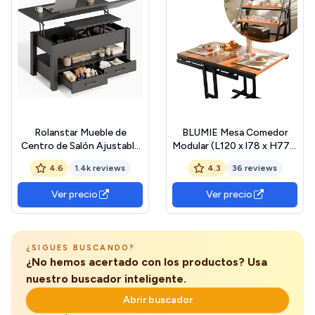
Rolanstar Mueble de
BLUMIE Mesa Comedor
Centro de Salón Ajustable
Modular (L120 x l78 x H77,5
en Altura con 2 Cajones,
cm) Convertible en
4.6
1.4k reviews
4.3
36 reviews
Mesa de Salón de 100 x 50
Estanteria - Estilo
cm de Madera, Económico
Industrial - Color Cereza
Ver precio
Ver precio
en Espacio y Fácil de
Montar para Dormitorio
(Negro)
¿SIGUES BUSCANDO?
¿No hemos acertado con los productos? Usa
nuestro buscador inteligente.
Abrir buscador