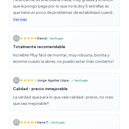
que le pongo pega por lo que no le doy 5 estrellas es
que tiene un poco de problemas de estabilidad cuando
está abierta, nada de que preocuparse, no es que se
Ver más
vaya a caer ni nada, pero eso es lo que pasa. Por lo
demás, es muy buena mesa.
David
✓ Verificado
Totalmente recomendable
Increíble! Muy fácil de montar, muy robusta, bonita y
enorme cuado la abres, no puedo estar más contento!
Jorge Aguilar Lópe...
✓ Verificado
Calidad - precio inmejorable
La verdad que para lo que vale calidad- precio, no creo
que sea mejorable!!
IreneT
✓ Verificado