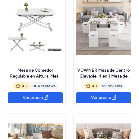
Mesa de Comedor
VOWNER Mesa de Centro
Regulable en Altura, Mesa
Elevable, 4 en 1 Mesa de
de Centro Extensible para
Salón Multifuncional,
4.2
964 reviews
4.1
59 reviews
Comedor, Salón,Oficina
Convertible, Comedor de
Salón, 100L x 100P x 58H
Ver precio
Ver precio
cm, con 4 Taburetes,
Blanco