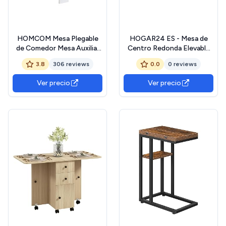
HOMCOM Mesa Plegable
HOGAR24 ES - Mesa de
de Comedor Mesa Auxiliar
Centro Redonda Elevable
de Cocina con 2 Alas
con Almacenaje Oculto
3.8
306 reviews
0.0
0 reviews
Abatibles Ahorra Espacio
Color Blanco y Madera,
Diseño Moderno
Medidas: 90x90 cm – Mesa
Ver precio
Ver precio
103x76x73,5cm Madera
de Café Convertible en
Escritorio con Estante
Inferior.