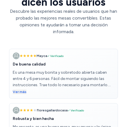
dicen los usuarios
Descubre las experiencias reales de usuarios que han
probado las mejores mesas convertibles. Estas
opiniones te ayudarán a tomar una decisión
informada.
Mayca
✓ Verificado
De buena calidad
Es una mesa muy bonita y sobretodo abierta caben
entre 4 y 6 personas. Fácil de montar siguiendo las
instrucciones. Trae todo lo necesario para montarlo.
Con buenos acabados
Ver más
floresgallardocasa
✓ Verificado
Robusta y bien hecha
Me encanta, es una buena mesa, muy gruesa y lo único