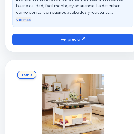
buena calidad, fácil montaje y apariencia. La describen
como bonita, con buenos acabados y resistente.
Mencionan que es espaciosa y grande una vez abierta,
Ver más
pudiendo albergar a más de 4 personas. Además, aprecian
su estabilidad, practicidad y buena relación calidad-
precio.
Ver precio
TOP 3