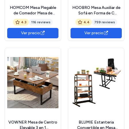
HOMCOM Mesa Plegable
HOOBRO Mesa Auxiliar de
de Comedor Mesa de
Sofá en Forma de C
Cocina Plegable con
Plegable, Mesa Pequeña de
4.3
116 reviews
4.4
759 reviews
Ruedas Alas Abatibles
Centro de Estilo Industrial,
Cajones y Armario para 4-6
Mesa de Café con Estante
Ver precio
Ver precio
Personas 120x60x76,5 cm
de Almacenamiento,
Natural
Marrón Vintage EBF29SF01
VOWNER Mesa de Centro
BLUMIE Estanteria
Elevable 3 en 1
Convertible en Mesa