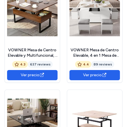
VOWNER Mesa de Centro
VOWNER Mesa de Centro
Elevable y Multifuncional, 3
Elevable, 4 en 1 Mesa de
en 1 con Almacenamiento
Salón Multifuncional, Mesa
4.3
637 reviews
4.4
89 reviews
Oculto - Mesa Convertible
de Centro Convertible en
Moderna y Elevadora para
Mesa de Comedor de Salón,
Ver precio
Ver precio
Comedor de Salón, Color
108L x 105P x 68H cm, con
Nogal
4 Taburetes, (Blanco)