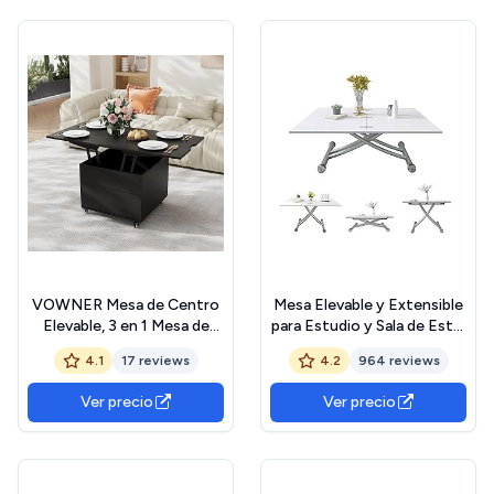
Mesa de Comedor para Sala
de Estar, Marrón Vintage
The Forest Stewardship
Council
VOWNER Mesa de Centro
Mesa Elevable y Extensible
Elevable, 3 en 1 Mesa de
para Estudio y Sala de Estar
Salón
- Mesa de Centro Funcional
4.1
17 reviews
4.2
964 reviews
Multifuncional,Convertible
para la Cocina, Comedor,
en Mesa de Comedor de
salón y Escritorio
Ver precio
Ver precio
Salón, 120L x 60W x 68H
Adecuada para Espacios
cm (Negro)
Pequeños