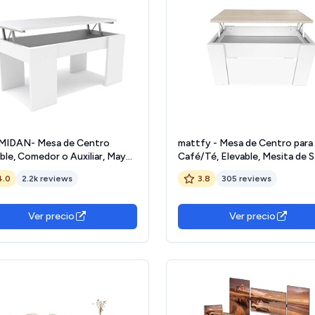
IDAN- Mesa de Centro
mattfy - Mesa de Centro para 
ble, Comedor o Auxiliar, Mayor
Café/Té, Elevable, Mesita de S
r y Estabilidad
o Comedor, Color Blanco con
4.0
2.2k reviews
3.8
305 reviews
nco/Blanco)
Cambria, Medidas: 90 cm (Anc
50 cm (Fondo) x 46/57 cm (Al
Ver precio
Ver precio