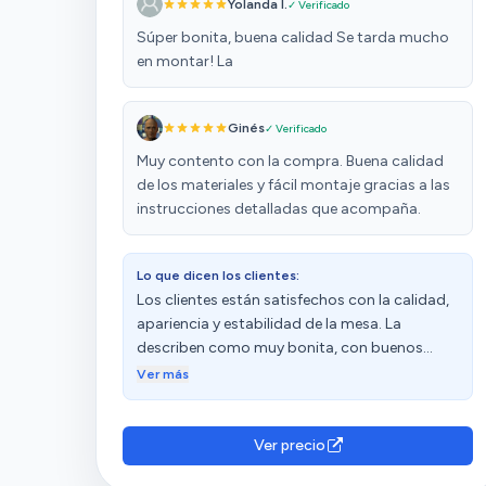
Yolanda I.
✓ Verificado
Súper bonita, buena calidad Se tarda mucho
en montar! La
Ginés
✓ Verificado
Muy contento con la compra. Buena calidad
de los materiales y fácil montaje gracias a las
instrucciones detalladas que acompaña.
Lo que dicen los clientes:
Los clientes están satisfechos con la calidad,
apariencia y estabilidad de la mesa. La
describen como muy bonita, con buenos
acabados y una excelente relación calidad-
Ver más
precio. Destacan su estabilidad, ya que no se
tambalea y aguanta bien el peso una vez
montada. Además, aprecian su practicidad y
Ver precio
funcionalidad. Sin embargo, algunos están