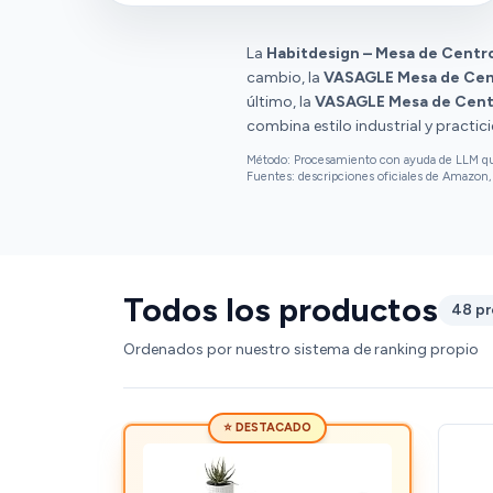
disgustados con su condición. Las opiniones
sobre el montaje son diversas.
La
Habitdesign – Mesa de Centro
cambio, la
VASAGLE Mesa de Cen
último, la
VASAGLE Mesa de Centr
combina estilo industrial y practic
Método: Procesamiento con ayuda de LLM que 
Fuentes: descripciones oficiales de Amazon, 
Todos los productos
48 p
Ordenados por nuestro sistema de ranking propio
⭐ DESTACADO