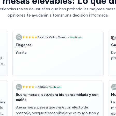
 mesas elevables: Lo que di
eriencias reales de usuarios que han probado las mejores mesas
opiniones te ayudarán a tomar una decisión informada.
Beatriz Ortiz Guer...
✓ Verificado
Elegante
Ca
Bonita
De
te
pr
 en
carlos
✓ Verificado
Buena mesa si estuviera bien ensamblada y con
Mu
cariño
ien
La
Buena mesa, pese a que viene con efecto de
de
mo
montaje, porque el ensamblaje no es muy bueno y
io.
el
nte