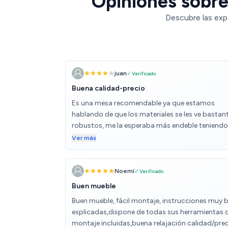
Opiniones sobre
Descubre las exp
juan
✓ Verificado
Buena calidad-precio
Es una mesa recomendable ya que estamos
hablando de que los materiales se les ve bastan
robustos, me la esperaba más endeble teniendo
cuenta el precio, pero la verdad que me ha
Ver más
sorprendido gratamente, sin duda una buena
relación calidad-precio, en cuanto al sistema de
montaje siguiendo los pasos es muy sencillo,
Noemí
✓ Verificado
laborioso pero sencillo, te pones a ver la tele
Buen mueble
mientras lo montas y en una hora o una hora y
Buen mueble, fácil montaje, instrucciones muy b
media lo tienes poco a poco y sin prisa,
esplicadas,dispone de todas sus herramientas 
evidentemente alguna pega tenido y es que ha
montaje incluidas,buena relajación calidad/prec
venido marcado en algunas zonas, probableme