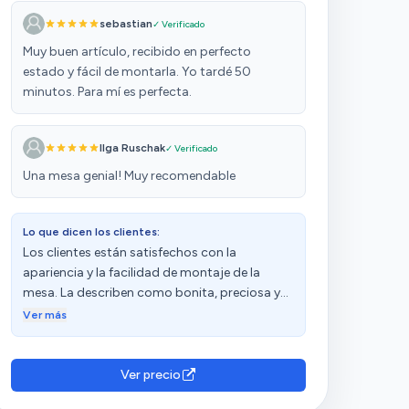
sebastian
✓ Verificado
Muy buen artículo, recibido en perfecto
estado y fácil de montarla. Yo tardé 50
minutos. Para mí es perfecta.
Ilga Ruschak
✓ Verificado
Una mesa genial! Muy recomendable
Lo que dicen los clientes:
Los clientes están satisfechos con la
apariencia y la facilidad de montaje de la
mesa. La describen como bonita, preciosa y
de calidad. Además, mencionan que las
Ver más
instrucciones son claras y detalladas.
Ver precio