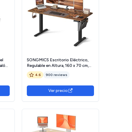
el
SONGMICS Escritorio Eléctrico,
alón
Regulable en Altura, 160 x 70 cm,
 Tapa
Regulación Continua, 4 Alturas de
4.6
900 reviews
ho) x
Memoria, Marrón Rústico
to)
LSD136K01
Ver precio