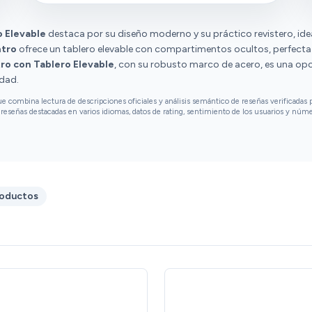
con el mueble de TV del mismo diseño. La
estéticamente está bastante bien. De
describen como una excelente opción para la
momento estoy muy contento con la
 Elevable
destaca por su diseño moderno y su práctico revistero, id
casa, con una buena relación calidad-precio y
compra.
tro
ofrece un tablero elevable con compartimentos ocultos, perfecta 
una gran capacidad de almacenamiento.
o con Tablero Elevable
, con su robusto marco de acero, es una opc
idad.
combina lectura de descripciones oficiales y análisis semántico de reseñas verificadas p
reseñas destacadas en varios idiomas, datos de rating, sentimiento de los usuarios y núm
roductos