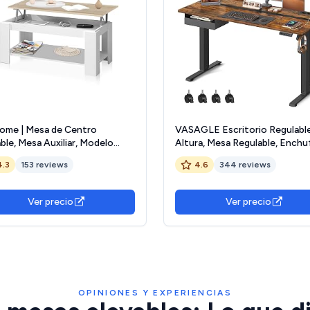
ome | Mesa de Centro
VASAGLE Escritorio Regulabl
ble, Mesa Auxiliar, Modelo
Altura, Mesa Regulable, Enchu
 Acabado en Color Blanco
CajÓn, 60 x 140 cm de Encimer
4.3
153 reviews
4.6
344 reviews
 y Roble Canadian, Medidas:
Ajuste Continuo, 4 Funciones
cm (Largo) x 50 cm (Ancho) x
Memoria de Altura, MarrÓn RÚ
4 cm (Alto)
y Negro LSD114X01
Ver precio
Ver precio
OPINIONES Y EXPERIENCIAS