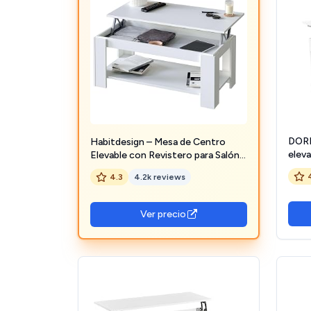
DORM
Habitdesign – Mesa de Centro
eleva
Elevable con Revistero para Salón
Groso
o Comedor, Mesa de Café con
4.3
4.2k reviews
(Bla
Revistero, Color Blanco Artik,
102x50x43–54 cm - Modelo Ambit
Ver precio