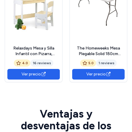
Relaxdays Mesa y Silla
The Homeweeks Mesa
Infantil con Pizarra,
Plegable Solid 180cm
Muebles para Niños, Unisex,
Portátil. Normativa Uso
4.0
16 reviews
5.0
1 reviews
para Pintar y Hacer
Público Interior/Exterior.
Manualidades,
Tablero Resina HDPE
Ver precio
Ver precio
Blanco/Beige, Tablero de
3,5cm. Capacidad 6/8
Fibras, 88 x 62 x 42 cm
Personas y Carga 150 kg.
Multiuso.
Ventajas y
desventajas de los