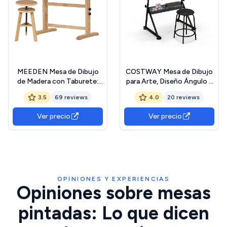
MEEDEN Mesa de Dibujo
COSTWAY Mesa de Dibujo
de Madera con Taburete:
para Arte, Diseño Ángulo y
Mesa de Pintura Ajustable
Altura Ajustable, Escritorio
3.5
69 reviews
4.0
20 reviews
en Altura de 90 x 60 cm -
para Oficina con Cajón Silla
Escritorio Inclinable para
(Natural)
Ver precio
Ver precio
Artistas y Pintores - de
Dibujo para Arte y
Manualidades The Forest
Stewardship Council
OPINIONES Y EXPERIENCIAS
Opiniones sobre mesas
pintadas: Lo que dicen