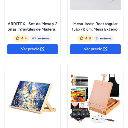
ARDITEX - Set de Mesa y 2
Mesa Jardin Rectangular
Sillas Infantiles de Madera -
156x78 cm, Mesa Exterior
50x50x44 cm y
en Acero Pintado con
4.4
41 reviews
4.8
8 reviews
26,5x26,5x50 cm - Ideal
Lamas de Polietileno
para Jugar, Pintar y Hacer
Efecto Madera, Ideal para
Ver precio
Ver precio
Manualidades - Licencia
terraza, balcón o Patio
Oficial Mickey Mouse
(Blanco)