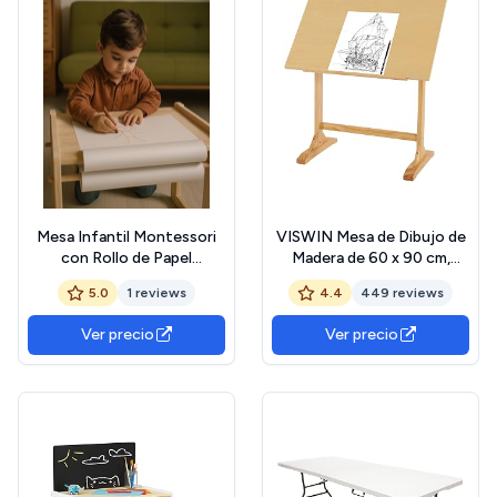
Mesa Infantil Montessori
VISWIN Mesa de Dibujo de
con Rollo de Papel
Madera de 60 x 90 cm,
EthosWood® | Escritorio
ángulo Ajustable, 86 cm de
5.0
1 reviews
4.4
449 reviews
de Madera Natural
Altura Mesa de Artista de
Barnizada | Seguro y
Madera Maciza de Pino para
Ver precio
Ver precio
Ergonómico | Ideal para
Dibujar, se inclina Plana,
Dibujar, Pintar, Estudiar y
Escritorio de Estudio para
Jugar | Hecha en España
Pintar, Dibujar