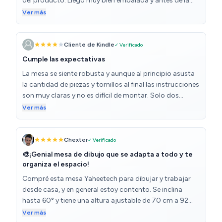
del producto. Llegó muy bien embalada y antes de la
fecha prevista.
Ver más
Cliente de Kindle
✓ Verificado
Cumple las expectativas
La mesa se siente robusta y aunque al principio asusta
la cantidad de piezas y tornillos al final las instrucciones
son muy claras y no es difícil de montar. Solo dos
pegas hasta ahora: 1) el taburete cojea de una pata 2)
Ver más
no tiene que ver con el producto sino con la entrega:
pagué envío y el repartidor no la quiso entregar en mi
piso (vivo en un 7o.), tuve que bajar a recibirla al portal,
Chexter
✓ Verificado
a más de una calle de mi escalera. La caja es voluminosa
🎨¡Genial mesa de dibujo que se adapta a todo y te
y pesada, me costó lo suyo llevarla hasta mi entrada.
organiza el espacio!
Compré esta mesa Yaheetech para dibujar y trabajar
desde casa, y en general estoy contento. Se inclina
hasta 60° y tiene una altura ajustable de 70 cm a 92
cm, lo que la hace útil desde adulto hasta niños más
Ver más