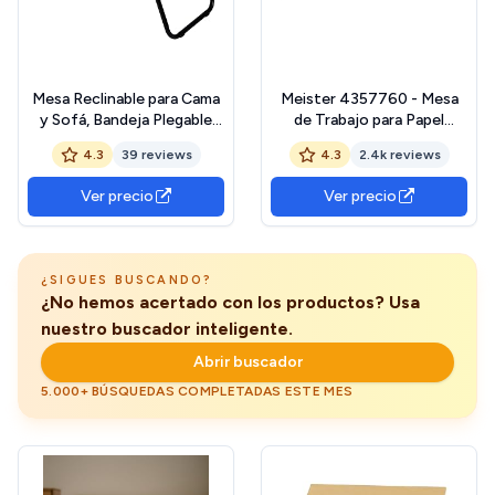
Mesa Reclinable para Cama
Meister 4357760 - Mesa
y Sofá, Bandeja Plegable
de Trabajo para Papel
con Portavasos, Ideal para
Pintado
4.3
39 reviews
4.3
2.4k reviews
Ordenador Portátil y
Libros, con Cinco Alturas,
Ver precio
Ver precio
Mesita Auxiliar Multiusos
de MDF, Acero y Plástico
¿SIGUES BUSCANDO?
¿No hemos acertado con los productos? Usa
nuestro buscador inteligente.
Abrir buscador
5.000+ BÚSQUEDAS COMPLETADAS ESTE MES