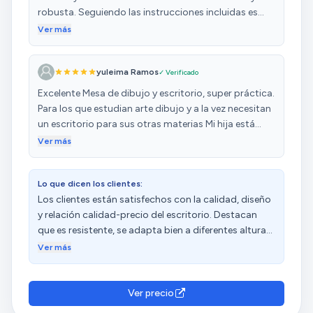
robusta. Seguiendo las instrucciones incluidas es
bastante fácil de montar. Se ajusta perfectamente a
Ver más
lo que estaba buscando como mesa de dibujo
inclinable. Los cajones son de tela pero resistentes.
yuleima Ramos
✓ Verificado
Excelente Mesa de dibujo y escritorio, super práctica.
Para los que estudian arte dibujo y a la vez necesitan
un escritorio para sus otras materias Mi hija está
encantada.
Ver más
Lo que dicen los clientes:
Los clientes están satisfechos con la calidad, diseño
y relación calidad-precio del escritorio. Destacan
que es resistente, se adapta bien a diferentes alturas
e inclinaciones, lo que lo hace ideal para dibujo y
Ver más
manualidades. Además, valoran positivamente la
facilidad de montaje y las instrucciones claras. Sin
embargo, algunos clientes expresan disgusto con
Ver precio
los materiales y tienen opiniones diversas sobre el