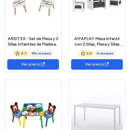
ARDITEX - Set de Mesa y 2
AIYAPLAY Mesa Infantil
Sillas Infantiles de Madera -
con 2 Sillas, Mesa y Sillas
50x50x44 cm y
Infantil con 6 Cajones de
4.7
155 reviews
0.0
0 reviews
26,5x26,5x50 cm - Ideal
Tela, Diseño Estrellas, para
para Jugar, Pintar y Hacer
Niños y Niñas de 3-8 Años,
Ver precio
Ver precio
Manualidades - Licencia
para Hogar, Guardería,
Oficial Minnie Mouse
Aulas, Gris Claro