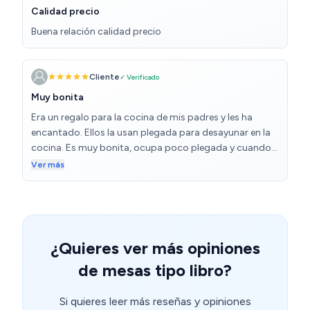
Calidad precio
Buena relación calidad precio
Cliente
✓ Verificado
Muy bonita
Era un regalo para la cocina de mis padres y les ha
encantado. Ellos la usan plegada para desayunar en la
cocina. Es muy bonita, ocupa poco plegada y cuando
se abre es cuadrada. Es de fácil limpieza. Tiene un cajon
Ver más
que está forrado de plástico gris y es de muy fácil
montaje. Era lo que estaban buscando.
¿Quieres ver más opiniones
de mesas tipo libro?
Si quieres leer más reseñas y opiniones