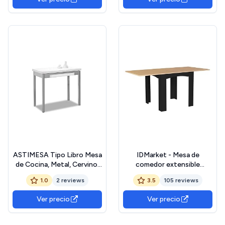
Superior Cristal Color Rojo
ASTIMESA Tipo Libro Mesa
IDMarket - Mesa de
de Cocina, Metal, Cervino,
comedor extensible
90x50cm
rectangular Dona 6-8
1.0
2 reviews
3.5
105 reviews
personas, color negro,
bandeja de haya, 80-160 cm
Ver precio
Ver precio