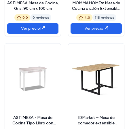
ASTIMESA Mesa de Cocina,
MOMMAHOME® Mesa de
Gris, 90 cm x 100 cm
Cocina o salón Extensible,
Mesa Comedor Extensible,
0.0
0 reviews
4.0
116 reviews
Mesa Plegable, Mesa
Comedor Moderna, Color
Ver precio
Ver precio
Blanco/Plata, RIBETA,
Medidas 80x40/80x78 cm
ASTIMESA - Mesa de
IDMarket – Mesa de
Cocina Tipo Libro con
comedor extensible
Cajón - Mesa con Tapa de
rectangular Detroit 6-8