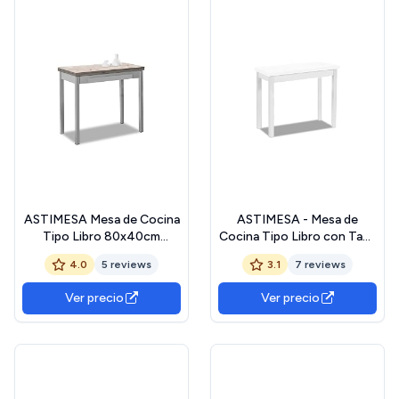
ASTIMESA Mesa de Cocina
ASTIMESA - Mesa de
Tipo Libro 80x40cm
Cocina Tipo Libro con Tapa
Laminado Amundsen
de Madera Laminada en
4.0
5 reviews
3.1
7 reviews
Color Blanco - Estructura
Madera Laminada Blanca -
Ver precio
Ver precio
Ideal para Espacios
Pequeños - Mesa
Extensible de 80 x 40 cm a
80 x 80 cm