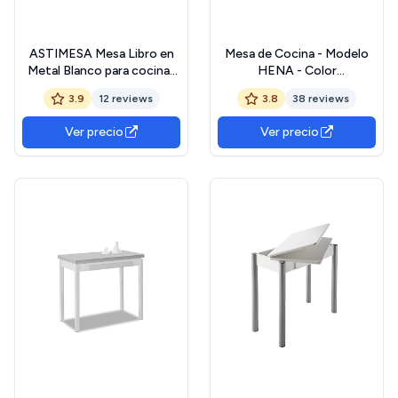
ASTIMESA Mesa Libro en
Mesa de Cocina - Modelo
Metal Blanco para cocinas
HENA - Color
Cristal Blanco 80x40 cms
Blanco/Blanco - Material
3.9
12 reviews
3.8
38 reviews
MDF/Madera - Medidas 80
x 40/80 x 76 cm
Ver precio
Ver precio