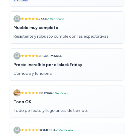
tener la superficie de cristal imagino que quien necesite
moverla o abrirla a menudo tendrá que tratarla con
cuidado. Y para rematar, tiene un cajón muuuuy ancho,
Jose
✓ Verificado
lo que hace más cómodo la colocación de cubiertos y
Mueble muy completo
accesorios. Para mí , esta mesa tiene un sólido diez, que
Resistente y robusto cumple con las expectativas
traducido a estrellas se queda en la mitad, 5. :)
JESÚS MARIA
Precio increíble por el black Friday
Cómoda y funcional
Cristian
✓ Verificado
Todo OK.
Todo perfecto y llego antes de tiempo.
DOMITILA
✓ Verificado