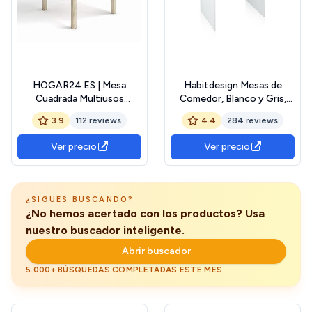
HOGAR24 ES | Mesa
Habitdesign Mesas de
Cuadrada Multiusos
Comedor, Blanco y Gris,
Comedor Cocina |
120 x 70 x 73,5 cm
3.9
112 reviews
4.4
284 reviews
Dimensiones 90 x 90 cm
Extensible Libro a 180 x 90
Ver precio
Ver precio
cm | Color Roble
¿SIGUES BUSCANDO?
¿No hemos acertado con los productos? Usa
nuestro buscador inteligente.
Abrir buscador
5.000+ BÚSQUEDAS COMPLETADAS ESTE MES