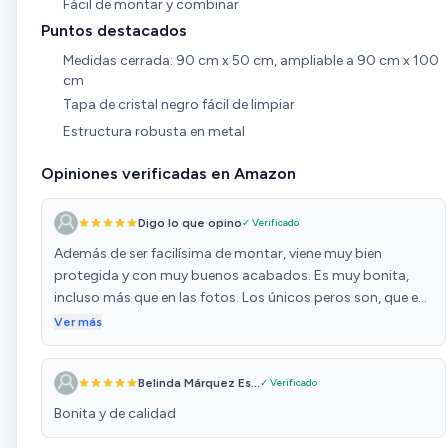
Fácil de montar y combinar
Puntos destacados
Medidas cerrada: 90 cm x 50 cm, ampliable a 90 cm x 100
cm
Tapa de cristal negro fácil de limpiar
Estructura robusta en metal
Opiniones verificadas en Amazon
Digo lo que opino
✓ Verificado
Además de ser facilísima de montar, viene muy bien
protegida y con muy buenos acabados. Es muy bonita,
incluso más que en las fotos. Los únicos peros son, que es
demasiado estrecha para meter una silla debajo por el
Ver más
lado de las patas. Compré la más grande, de 50 cm de
ancho, y no me caben unas sillas que compré de 41cm de
Belinda Márquez Es...
✓ Verificado
ancho. Creo que si la compras es bueno saber esto, ya que
las sillas las pedí pagando portes y me sale más caro
Bonita y de calidad
devolverlas que quedármelas. El otro es que el cristal sólo