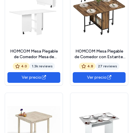
HOMCOM Mesa Plegable
HOMCOM Mesa Plegable
de Comedor Mesa de
de Comedor con Estante,
Cocina Plegable con
Ruedas, Alas Abatibles y
4.0
1.3k reviews
4.8
27 reviews
Ruedas Alas Abatibles y
Bordes Redondeados para
Estantes para 4-6
Salón y Cocina -
Ver precio
Ver precio
Personas 75x140x74 cm
130x80x74 cm Marrón
Blanco