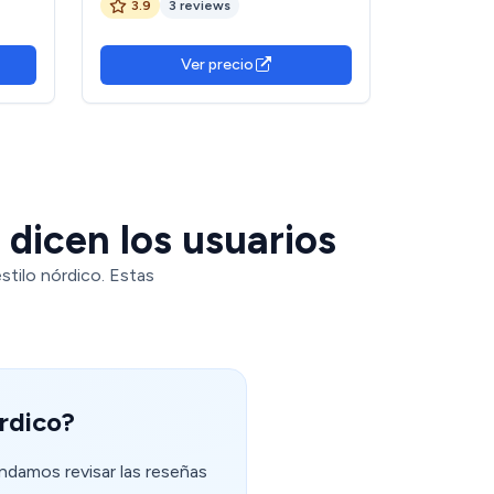
3.9
3 reviews
Mesa
Madera, Medidas: 100 cm (Ancho) x
as)
75 cm (Alto) x 70 cm (Fondo).
Ver precio
 dicen los usuarios
stilo nórdico. Estas
rdico?
endamos revisar las reseñas