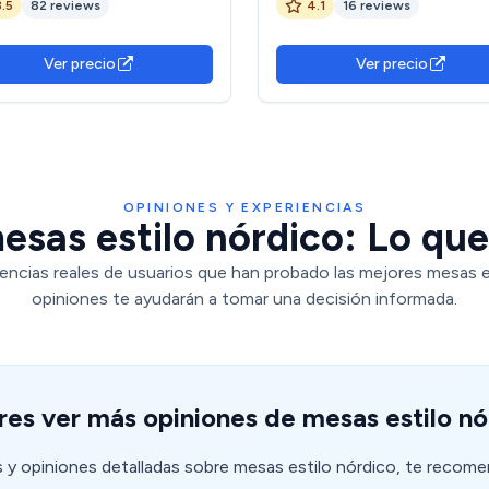
3.5
82 reviews
4.1
16 reviews
ra,110x70x75cm,Blanco
Cocina, Salón, Oficina, Café (
Rectangular con 4 Sillas Blanc
Mesa: L110*An70*Al74cm
Ver precio
Ver precio
OPINIONES Y EXPERIENCIAS
sas estilo nórdico: Lo que
encias reales de usuarios que han probado las mejores mesas e
opiniones te ayudarán a tomar una decisión informada.
res ver más opiniones de mesas estilo nó
s y opiniones detalladas sobre mesas estilo nórdico, te recom