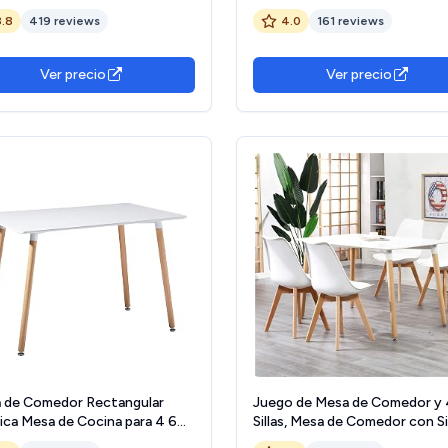
ca, 160 cm
Modelo Denver, para salón, Co
3.8
419 reviews
4.0
161 reviews
Acabado Blanco y Cambria
(Blanco/Madera)
Ver precio
Ver precio
 de Comedor Rectangular
Juego de Mesa de Comedor y 
ica Mesa de Cocina para 4 6
Sillas, Mesa de Comedor con Si
onas,Patas de
Estilo Nordico para Comedor,