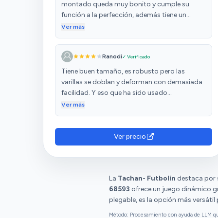
montado queda muy bonito y cumple su
función a la perfección, además tiene un
tamaño perfecto para no ocupar demasiado
Ver más
espacio. Mis sobrinos se quedaron
encantados.
Ranodi
✓ Verificado
Tiene buen tamaño, es robusto pero las
varillas se doblan y deforman con demasiada
facilidad. Y eso que ha sido usado
fundamentalmente por niños.
Ver más
Ver precio
La
Tachan- Futbolín
destaca por s
68593
ofrece un juego dinámico gra
plegable, es la opción más versátil
Método: Procesamiento con ayuda de LLM que 