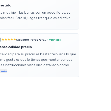
vertido
a muy bien, las barras son un poco flojas, se
lan fácil. Pero si juegas tranquilo es adictivo.
Salvador Pérez Gra...
✓ Verificado
enas calidad precio
 calidad para su precio es bastante buena.lo que
 me gusta es que lo tienes que montar aunque
 las instrucciones viene bien detallado como
ntar el futbolin
r más