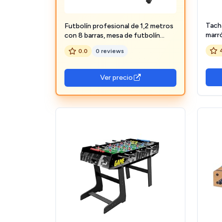
Tach
Futbolín profesional de 1,2 metros
marr
con 8 barras, mesa de futbolín
73220
estable para niños y adultos, mesa
0.0
0 reviews
de fútbol para salón, sala de juegos
y oficina
Ver precio