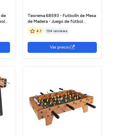
 de
Teorema 68593 - Futbolín de Mesa
bol
de Madera - Juego de fútbol
es 22
Compacto para niños y Adultos
4.1
134 reviews
as y
ra y
Ver precio