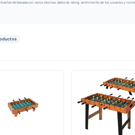
fácilmente cuando no está en uso.Montaje: El
reseñas destacadas en varios idiomas, datos de rating, sentimiento de los usuarios y núm
montaje fue bastante sencillo. Las
instrucciones eran claras y todas las piezas
encajaron perfectamente. Pudimos tener el
juego listo en poco tiempo, lo que fue genial
para comenzar a jugar de inmediato.Valor
roductos
Educativo: Además de ser divertido, he
notado que el futbolín ayuda a mis hijos a
mejorar su coordinación mano-ojo y sus
habilidades motoras. Es una excelente manera
de alejarlos de las pantallas y fomentar el
juego activo.Conclusión: Recomiendo
encarecidamente el Teorema 68593 - Futbolín
de Mesa de Madera como un regalo perfecto
para cualquier ocasión. La calidad del
producto, la diversión que ofrece y la facilidad
de montaje lo convierten en una opción
fantástica para niños y adultos por igual. Sin
duda, ha sido una excelente adición a nuestra
colección de juegos familiares.Esta reseña
destaca los principales puntos fuertes del