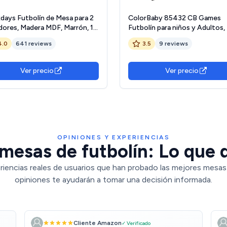
xdays Futbolín de Mesa para 2
ColorBaby 85432 CB Games
dores, Madera MDF, Marrón, 11
Futbolín para niños y Adultos,
x 50 cm, Color (10022515)
Madera de Haya Resistente, P
4.0
641 reviews
3.5
9 reviews
Metal, Marcadores manuales, 
Jugadores, 121x61x81 cm,
Futbolines, Juegos fútbol niño
Ver precio
Ver precio
Juguetes 6 años
OPINIONES Y EXPERIENCIAS
mesas de futbolín: Lo que d
riencias reales de usuarios que han probado las mejores mesas 
opiniones te ayudarán a tomar una decisión informada.
Cliente Amazon
✓ Verificado