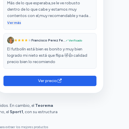
Más de lo que esperaba,se le ve robusto
dentro de lo que cabe y estamos muy
contentos con el,muy recomendable y nada
difícil de montar,a mi aire ,-en un par de horas
Ver más
estaba listo para jugar.
Francisco Perez Fe...
✓ Verificado
El futbolín está bien es bonito y muy bien
logrado mi nieto está que flipa 🤣👍 calidad
precio bien lo recomiendo
Ver precio
idos. En cambio, el
Teorema
mo, el
Sport1
, con su estructura
ara extraer los mejores productos