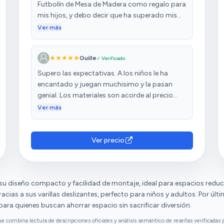
Futbolín de Mesa de Madera como regalo para
mis hijos, y debo decir que ha superado mis
expectativas. La calidad de la madera es
Ver más
excelente y el acabado es impecable. El
futbolín tiene un diseño robusto y atractivo
Guille
✓ Verificado
que se ve muy bien en nuestra sala de
juegos.Diversión para Todas las Edades: Lo
Supero las expectativas. A los niños le ha
que más me ha impresionado es cómo este
encantado y juegan muchisimo y la pasan
juego ha reunido a toda la familia. No solo mis
genial. Los materiales son acorde al precio
hijos disfrutan jugando, sino que también ha
pero cumplen ampliamente el proposito.
Ver más
capturado la atención de los adultos. Las
partidas rápidas y emocionantes nos han
brindado horas de diversión y competencia
Ver precio
amistosa.Tamaño y Portabilidad: El tamaño
compacto del futbolín es ideal. Es lo
suficientemente grande como para ofrecer
una experiencia de juego auténtica, pero lo
u diseño compacto y facilidad de montaje, ideal para espacios reduc
suficientemente pequeño como para no
cias a sus varillas deslizantes, perfecto para niños y adultos. Por últi
ocupar demasiado espacio. Además, es ligero
 para quienes buscan ahorrar espacio sin sacrificar diversión.
y fácil de mover, lo que permite guardarlo
combina lectura de descripciones oficiales y análisis semántico de reseñas verificadas p