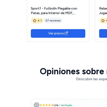
Sport1 - Futbolín Plegable con
Rela
Patas, para Interior de MDF,
Juga
Medidas 121 x 61 x 85 cm, Tarjeta de
x 51 
4.1
37 reviews
casa con 8 Barras pasantes,
marcadores de puntuación y Bolas
Incluidas, Uso Interior.
Ver precio
Opiniones sobre 
Descubre las expe
Lila
✓ Verificado