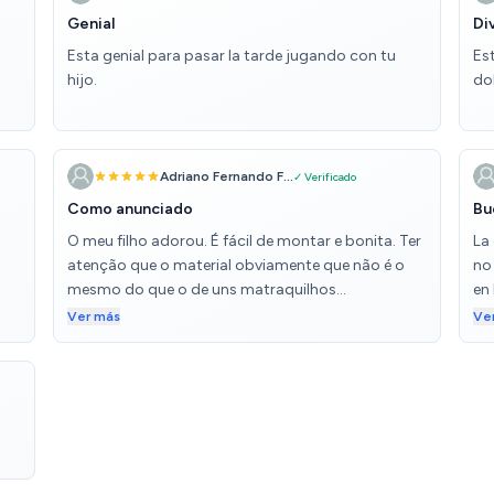
Genial
Di
Esta genial para pasar la tarde jugando con tu
Est
hijo.
dob
Adriano Fernando F...
✓ Verificado
Como anunciado
Bu
O meu filho adorou. É fácil de montar e bonita. Ter
La
atenção que o material obviamente que não é o
no
mesmo do que o de uns matraquilhos
en
profissionais.
mo
Ver más
Ve