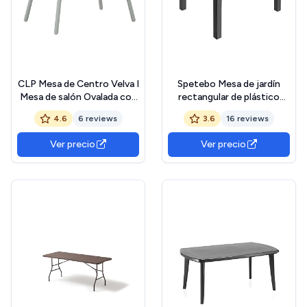
CLP Mesa de Centro Velva I
Spetebo Mesa de jardín
Mesa de salón Ovalada con
rectangular de plástico
Base metálica I Mesilla
antracita, 78 x 72 cm, mesa
4.6
6 reviews
3.6
16 reviews
Impermeable para
de camping con decoración
Exteriores o Interior,
en aspecto de ratán, mesa
Ver precio
Ver precio
Color:Turquesa
de balcón, terraza, exterior,
jardín, resistente a la
intemperie