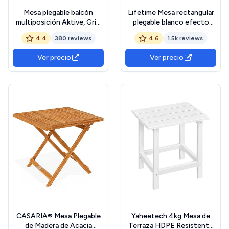
Mesa plegable balcón
Lifetime Mesa rectangular
multiposición Aktive, Gris,
plegable blanco efecto
61034
granito 185x76x74 cm
4.4
380 reviews
4.6
1.5k reviews
(92105)
Ver precio
Ver precio
CASARIA® Mesa Plegable
Yaheetech 4kg Mesa de
de Madera de Acacia
Terraza HDPE Resistente