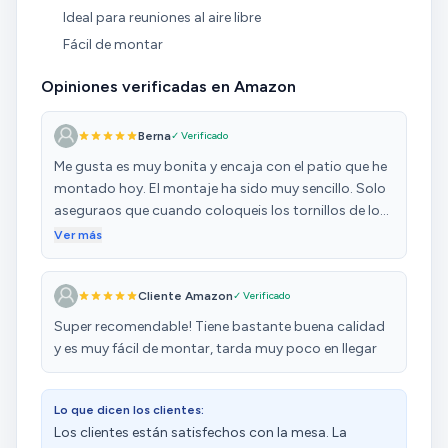
Ideal para reuniones al aire libre
Fácil de montar
Opiniones verificadas en Amazon
Berna
✓ Verificado
Me gusta es muy bonita y encaja con el patio que he
montado hoy. El montaje ha sido muy sencillo. Solo
aseguraos que cuando coloqueis los tornillos de los
paneles del centro no apretadlo al maximo,
Ver más
enroscad un poco y esperad a colocar todos, si no
se puede hacer dificil encajar.
Cliente Amazon
✓ Verificado
Super recomendable! Tiene bastante buena calidad
y es muy fácil de montar, tarda muy poco en llegar
Lo que dicen los clientes:
Los clientes están satisfechos con la mesa. La