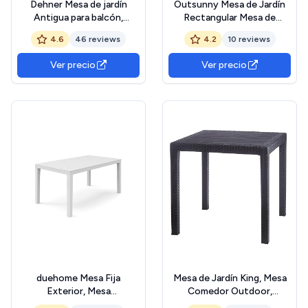
Dehner Mesa de jardín
Outsunny Mesa de Jardín
Antigua para balcón,
Rectangular Mesa de
Resistente a la Intemperie,
Terraza Exterior
4.6
46 reviews
4.2
10 reviews
para Interior y Exterior,
150x90x73 cm con Patas
Aprox. 61 cm de diámetro,
de Acero Orificio para
Ver precio
Ver precio
72 cm de Altura, Hierro,
Sombrilla y Diseño de
marrón Oscuro
Listones Carga 70 kg para
Terraza Patio Marrón
duehome Mesa Fija
Mesa de Jardín King, Mesa
Exterior, Mesa
Comedor Outdoor,
Polipropileno, Mesa
Acabado en Antracita, Uso