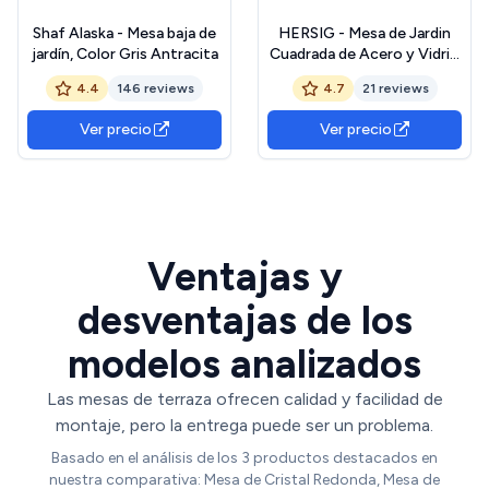
Shaf Alaska - Mesa baja de
HERSIG - Mesa de Jardin
jardín, Color Gris Antracita
Cuadrada de Acero y Vidrio
Templado - Mesa Exterior
4.4
146 reviews
4.7
21 reviews
Blanco 60x60x70 CM -
Mesas de Terraza y Jardín
Ver precio
Ver precio
Cuadradas Resistentes -
Mesas para Verano Exterior
con Cristal Texturizado
Ventajas y
desventajas de los
modelos analizados
Las mesas de terraza ofrecen calidad y facilidad de
montaje, pero la entrega puede ser un problema.
Basado en el análisis de los 3 productos destacados en
nuestra comparativa: Mesa de Cristal Redonda, Mesa de