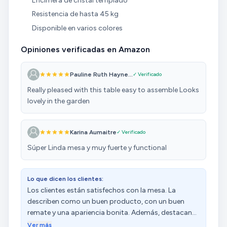
Encimera de cristal templado
Resistencia de hasta 45 kg
Disponible en varios colores
Opiniones verificadas en Amazon
Pauline Ruth Hayne...
✓ Verificado
Really pleased with this table easy to assemble Looks
lovely in the garden
Karina Aumaitre
✓ Verificado
Súper Linda mesa y muy fuerte y functional
Lo que dicen los clientes:
Los clientes están satisfechos con la mesa. La
describen como un buen producto, con un buen
remate y una apariencia bonita. Además, destacan
su facilidad de montaje y resistencia. La consideran
Ver más