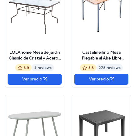
LOLAhome Mesa de jardín
Castelmerlino Mesa
Classic de Cristal y Acero |
Plegable al Aire Libre
De 150x90x75 cm |
Camping terraza Superior
3.9
4 reviews
3.8
278 reviews
Resistentes: Cristal
alerce 100x60 cm
Templado, Acero
Ver precio
Ver precio
anticorrosión | para 6
Personas | para Exterior |
Classic