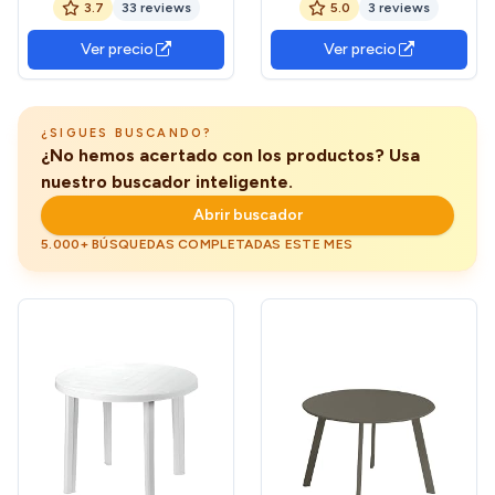
3.7
33 reviews
5.0
3 reviews
Comedor Outdoor, Modelo
Exterior, Cuadrada 79 x 79
Ohana, Acabado en Blanco,
x 72 cm de Alto
Ver precio
Ver precio
Medidas: 138 cm (Largo) x
78 cm (Ancho) x 72 cm
(Alto)
¿SIGUES BUSCANDO?
¿No hemos acertado con los productos? Usa
nuestro buscador inteligente.
Abrir buscador
5.000+ BÚSQUEDAS COMPLETADAS ESTE MES