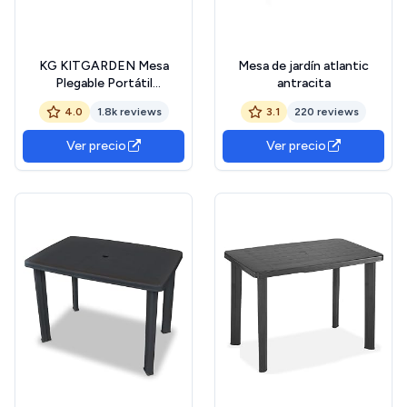
KG KITGARDEN Mesa
Mesa de jardín atlantic
Plegable Portátil
antracita
Multifuncional,
4.0
1.8k reviews
3.1
220 reviews
180x74x74cm, Imitación a
Madera, Marrón
Ver precio
Ver precio