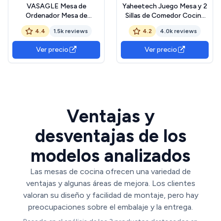
VASAGLE Mesa de
Yaheetech Juego Mesa y 2
Ordenador Mesa de
Sillas de Comedor Cocina
Estudio Mesa de Comedor
Conjuntos de Mueble de 3
4.4
1.5k reviews
4.2
4.0k reviews
120 x 60 x 76 cm Madera
Piezas con Vino Estante
Natural y Blanco LWD64N
Superficie de Mesa 90 X 53
Ver precio
Ver precio
cm Marrón
Ventajas y
desventajas de los
modelos analizados
Las mesas de cocina ofrecen una variedad de
ventajas y algunas áreas de mejora. Los clientes
valoran su diseño y facilidad de montaje, pero hay
preocupaciones sobre el embalaje y la entrega.