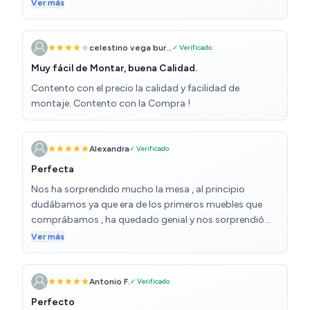
fin, al ser de cristal deberían tener más cuidado.
Ver más
celestino vega bur...
✓ Verificado
Muy fácil de Montar, buena Calidad.
Contento con el precio la calidad y facilidad de
montaje. Contento con la Compra !
Alexandra
✓ Verificado
Perfecta
Nos ha sorprendido mucho la mesa , al principio
dudábamos ya que era de los primeros muebles que
comprábamos , ha quedado genial y nos sorprendió
muy gratamente .
Ver más
Antonio F.
✓ Verificado
Perfecto