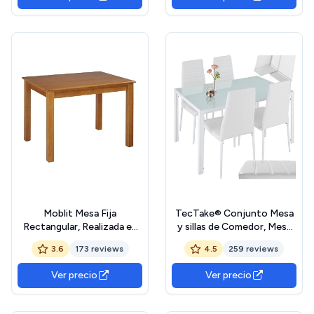
Medidas: 140-190 cm
x 61 x 74 cm
(Largo) x 90 cm (Ancho) x
78 cm (Alto)
Moblit Mesa Fija
TecTake® Conjunto Mesa
Rectangular, Realizada en
y sillas de Comedor, Mesa
Madera de Pino Maciza
con Tablero Cristal
3.6
173 reviews
4.5
259 reviews
Color Cerezo Claro Serie
Seguridad y 4 sillas Cocina
Kalpe Medidas (73x120x80)
tapizadas Cuero sintético,
Ver precio
Ver precio
cm, (AltoXAnchoXfondo)
Estructura Acero, sillas
Robusta y Duradera
Comedor, Set Muebles de
Comedor y Cocina
Cocina - Blanco