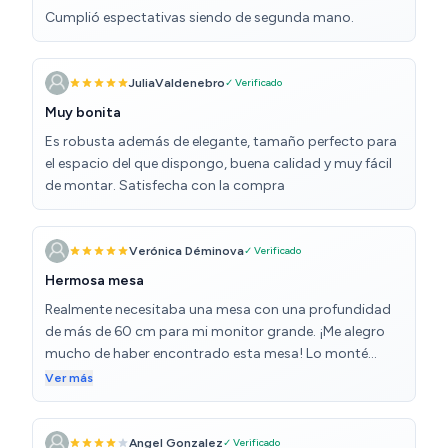
Cumplió espectativas siendo de segunda mano.
JuliaValdenebro
✓ Verificado
Muy bonita
Es robusta además de elegante, tamaño perfecto para
el espacio del que dispongo, buena calidad y muy fácil
de montar. Satisfecha con la compra
Verónica Déminova
✓ Verificado
Hermosa mesa
Realmente necesitaba una mesa con una profundidad
de más de 60 cm para mi monitor grande. ¡Me alegro
mucho de haber encontrado esta mesa! Lo monté
fácilmente en 20 minutos simplemente apretando
Ver más
todos los tornillos. Todos los agujeros coincidieron, a
pesar de un error de varios milímetros. También me
gustó mucho el color de la mesa. El es muy guapo.
Angel Gonzalez
✓ Verificado