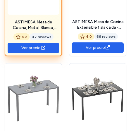
ASTIMESA Mesa de Cocina
ASTIMESA Mesa de
Extensible 1 ala caida -
Cocina, Metal, Blanco,
80x40 cm (80x60 cm) -
90x50cm, Mesa Fija 90x50
4.0
66 reviews
4.2
47 reviews
Estructura y ala caida Color
Blanco
Aluminio - Tapa Cristal
Ver precio
Ver precio
Color Grafito