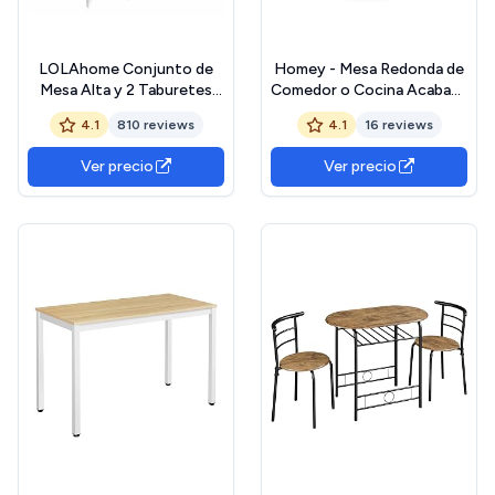
LOLAhome Conjunto de
Homey - Mesa Redonda de
Mesa Alta y 2 Taburetes
Comedor o Cocina Acabada
con 1 Cajón, 2 Estantes,
en Blanco Modelo Malmö,
4.1
810 reviews
4.1
16 reviews
Cesta extraíble y Botellero
Práctica y Funcional.
para Cocina de Madera
Medidas: 80 cm (Largo) x
Ver precio
Ver precio
Blanco y Natural de
80 cm (Ancho) x 75 cm
120x89x37 cm
(Alto)