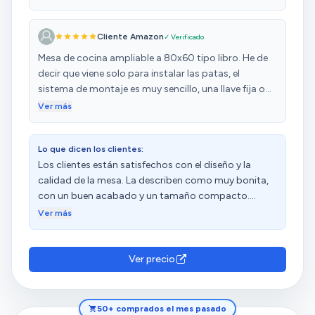
Cliente Amazon
✓ Verificado
Mesa de cocina ampliable a 80x60 tipo libro. He de
decir que viene solo para instalar las patas, el
sistema de montaje es muy sencillo, una llave fija o
inglesa y un tornillo en el canto de la pata, sistema
Ver más
igual que las mesas de Ikea, bonito cristal y es
totalmente estable, no sé por qué algunos dicen que
Lo que dicen los clientes:
no, yo la recomiendo
Los clientes están satisfechos con el diseño y la
calidad de la mesa. La describen como muy bonita,
con un buen acabado y un tamaño compacto.
Además, destacan su fácil montaje, aunque algunos
Ver más
mencionan que viene solo para instalar las patas. Los
clientes aprecian su practicidad y tamaño reducido.
Sin embargo, tienen opiniones diversas sobre su
Ver precio
durabilidad, estabilidad y apariencia.
50+ comprados el mes pasado