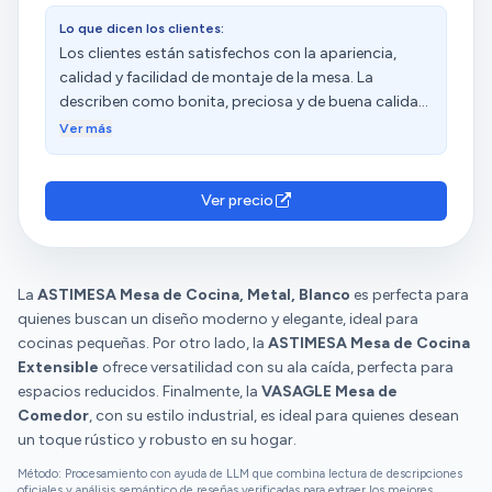
Lo que dicen los clientes:
Los clientes están satisfechos con la apariencia,
calidad y facilidad de montaje de la mesa. La
describen como bonita, preciosa y de buena calidad.
Además, destacan su estabilidad, resistencia y buen
Ver más
precio. Los clientes también aprecian su
funcionalidad y practicidad.
Ver precio
La
ASTIMESA Mesa de Cocina, Metal, Blanco
es perfecta para
quienes buscan un diseño moderno y elegante, ideal para
cocinas pequeñas. Por otro lado, la
ASTIMESA Mesa de Cocina
Extensible
ofrece versatilidad con su ala caída, perfecta para
espacios reducidos. Finalmente, la
VASAGLE Mesa de
Comedor
, con su estilo industrial, es ideal para quienes desean
un toque rústico y robusto en su hogar.
Método: Procesamiento con ayuda de LLM que combina lectura de descripciones
oficiales y análisis semántico de reseñas verificadas para extraer los mejores