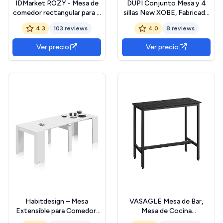
IDMarket ROZY - Mesa de
DUPI Conjunto Mesa y 4
comedor rectangular para 6
sillas New XOBE, Fabricado
personas, color blanco,
con Metal y MDF, Mesa
4.3
103 reviews
4.0
8 reviews
bandeja de haya, 110 cm
Comedor, Conjunto Estilo
Atemporal (Taupe) 110x70
Ver precio
Ver precio
cm
Habitdesign – Mesa
VASAGLE Mesa de Bar,
Extensible para Comedor,
Mesa de Cocina
Mesa Ampliable para Salón o
Rectangular Estrecha,