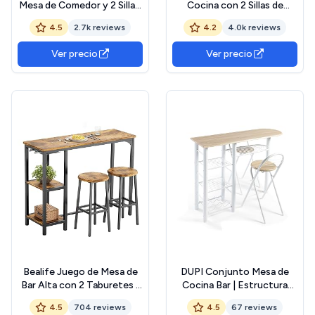
Mesa de Comedor y 2 Sillas,
Cocina con 2 Sillas de
Juego de 3 Piezas, Mesa de
Comedor Conjuntos de
4.5
2.7k reviews
4.2
4.0k reviews
70 x 110 x 75 cm, 2
Mueble de 3 Piezas con
Taburetes de 30 x 97 x 50
Vino Estante Madera
Ver precio
Ver precio
cm Cada Uno, Marco de
Acero, Marrón Rústico y
Negro KDT070B01 The
Forest Stewardship
Council
Bealife Juego de Mesa de
DUPI Conjunto Mesa de
Bar Alta con 2 Taburetes -
Cocina Bar | Estructura
Mesa Alta para Cocina o
Metálica | Tabla de Madera
4.5
704 reviews
4.5
67 reviews
Salón con 2 Estantes y
con 4 Estantes | 2