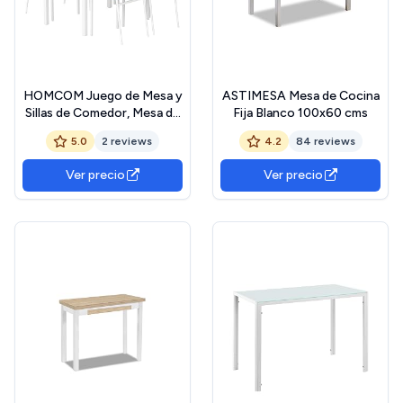
HOMCOM Juego de Mesa y
ASTIMESA Mesa de Cocina
Sillas de Comedor, Mesa de
Fija Blanco 100x60 cms
Cocina Rectangular con 4
5.0
2 reviews
4.2
84 reviews
Sillas, Estilo Moderno,
Marco Metálico, para
Ver precio
Ver precio
Espacios Pequeños, Salón,
Gris y Blanco