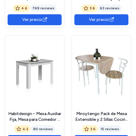
70 x 110 x 77 cm, Mesa de
Superior de Madera
4.6
769 reviews
3.6
63 reviews
Comedor para 4 Personas,
(Taupe/Blanco, 110x70)
Escritorio de Salón, para
Ver precio
Ver precio
Comedor, Cocina,
Industrial, Marrón Rústico y
Negro Mate KDT081B01
The Forest Stewardship
Council
Habitdesign – Mesa Auxiliar
Miroytengo Pack de Mesa
Fija, Mesa para Comedor o
Extensible y 2 Sillas Cocina
Cocina, hasta 4
Butterfly, Mesa Plegable
4.3
80 reviews
3.6
15 reviews
Comensales, Color Blanco
Comedor Roble y Blanco