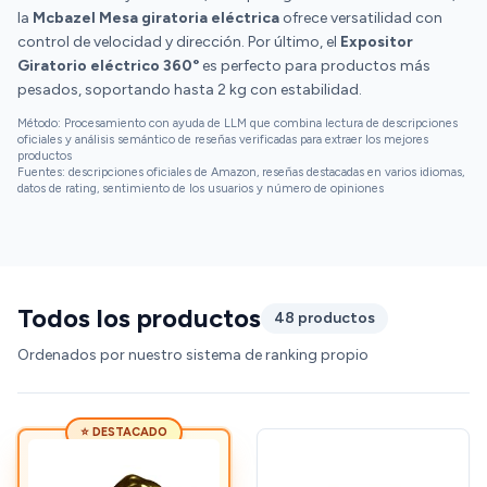
vídeos sin interferencias. Tiene una capacidad para
la
Mcbazel Mesa giratoria eléctrica
ofrece versatilidad con
soportar hasta 2 kg la hace versátil para una amplia
control de velocidad y dirección. Por último, el
Expositor
gama de artículos. Sin embargo, carece de opciones
Giratorio eléctrico 360°
es perfecto para productos más
avanzadas de configuración. Su versatilidad para
pesados, soportando hasta 2 kg con estabilidad.
exhibiciones de productos es destacable, siendo
Método: Procesamiento con ayuda de LLM que combina lectura de descripciones
adecuada para fotógrafos, coleccionistas o para
oficiales y análisis semántico de reseñas verificadas para extraer los mejores
productos
aquellos que buscan exhibir sus creaciones de forma
Fuentes: descripciones oficiales de Amazon, reseñas destacadas en varios idiomas,
elegante. Funciona conectado a un adaptador usb o
datos de rating, sentimiento de los usuarios y número de opiniones
con pilas. Me hubiese gustado que tuviera una
batería recargable, pero no encontré ningún modelo
con esa característica. ✅ CONCLUSIÓN Esta base
giratoria eléctrica es una herramienta práctica y
económica para exhibir productos en vídeos y
Todos los productos
48 productos
fotografías. Su diseño simple pero funcional la hace
perfecta para exhibiciones de productos pequeños.
Ordenados por nuestro sistema de ranking propio
Aunque limitada en opciones de configuración, su
funcionamiento estable, capacidad de carga y
precio accesible la convierten en una opción
⭐ DESTACADO
atractiva para la creación de contenido visual para
revisiones de productos. 👍 RECOMENDABLE. ✳️