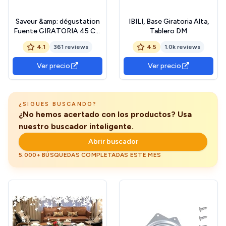
Saveur &amp; dégustation
IBILI, Base Giratoria Alta,
Fuente GIRATORIA 45 CM
Tablero DM
Cristal KA1741, 45,50 x
4.1
361 reviews
4.5
1.0k reviews
45,50 x 2,90 cm
Ver precio
Ver precio
¿SIGUES BUSCANDO?
¿No hemos acertado con los productos? Usa
nuestro buscador inteligente.
Abrir buscador
5.000+ BÚSQUEDAS COMPLETADAS ESTE MES