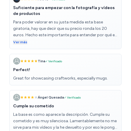
Suficiente para empezar con la fotografía y vídeos
de productos
Para poder valorar en su justa medida esta base
giratoria, hay que decir que su precio ronda los 20
euros. Hecho este importante para entender por qué en
relación calidad-precio, es una auténtica maravilla. El
Ver más
material con el que está hecho es plástico, se nota la
baja calidad del material empleado, pero cumple su
función a la perfección. No es muy grande, aunque las
Tina
✓ Verificado
medidas ya vienen descritas, por tanto recibes lo que
Perfect!
compras. Yo he la he comprado en negro, aunque
Great for showcasing craftworks, especially mugs.
también está disponible en color blanco. Es ideal para
hacer vídeos de productos. Comentar que tiene tres
velocidades, que puede ir en una dirección u otra y
Ángel Quesada
✓ Verificado
puede funcionar con un cable usb (incluido) o poner
una batería recargable (no incluida). Creo,
Cumple su cometido
sinceramente, que por el precio que tiene, no se puede
La base es como aparece la descripción. Cumple su
pedir mucho más. Contento con la compra.
cometido y es muy silenciosa. Lamentablemente no me
sirve para mis vídeos y la he devuelto y por eso le pongo