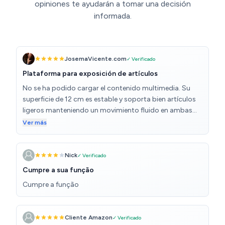
opiniones te ayudarán a tomar una decisión
informada.
JosemaVicente.com
✓ Verificado
Plataforma para exposición de artículos
No se ha podido cargar el contenido multimedia. Su
superficie de 12 cm es estable y soporta bien artículos
ligeros manteniendo un movimiento fluido en ambas
direcciones, el cable suministrado se puede conectar
Ver más
por USB tipo C mediante un adaptador de teléfono
móvil que no está incluido. Mi uso es para creación de
contenido para web y redes sociales y está
Nick
✓ Verificado
funcionando muy bien
Cumpre a sua função
Cumpre a função
Cliente Amazon
✓ Verificado