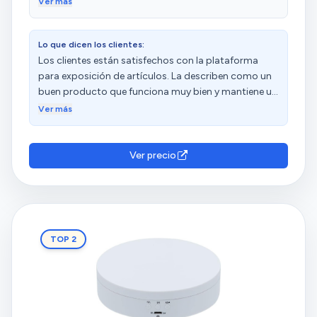
Ver más
para mas novidades ja ja ja 😂 ❤️ (aproveché y hice
una customización con espejo por arriba)
Lo que dicen los clientes:
Los clientes están satisfechos con la plataforma
para exposición de artículos. La describen como un
buen producto que funciona muy bien y mantiene un
movimiento fluido en ambas direcciones.
Ver más
Ver precio
TOP 2