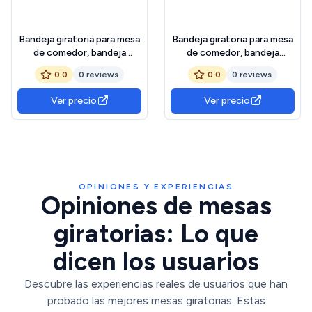
Bandeja giratoria para mesa
Bandeja giratoria para mesa
de comedor, bandeja
de comedor, bandeja
giratoria de 360° para 8
giratoria de 360° para 8
0.0
0 reviews
0.0
0 reviews
bandejas, plato giratorio
bandejas, plato giratorio
Lazy Susan para mesas
Lazy Susan para mesas
Ver precio
Ver precio
largas, mesa de buffet
largas, mesa de buffet
giratoria, multifuncional
giratoria, multifuncional
para comidas familiares y
para comidas familiares y
OPINIONES Y EXPERIENCIAS
Opiniones de mesas
giratorias: Lo que
dicen los usuarios
Descubre las experiencias reales de usuarios que han
probado las mejores mesas giratorias. Estas