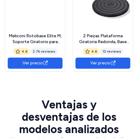
Meliconi Rotobase Elite M,
2 Piezas Plataforma
Soporte Giratorio para
Giratoria Redonda, Base
Monitor y TV, Base
Giratoria Manual, Mesa
4.6
2.7k reviews
4.6
13 reviews
Giratoria 360°, Carga 70
Giratoria de 360 Grados,
Kg, Cristal Templado, Negro
Universal Redonda de 20cm,
Ver precio
Ver precio
para Manualidades, Plantas,
TV, Computadora Portátil,
Monitor
Ventajas y
desventajas de los
modelos analizados