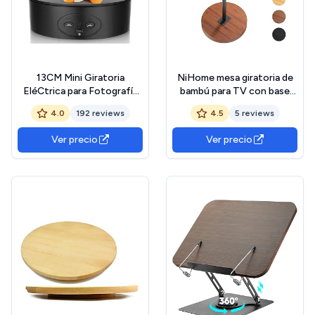
13CM Mini Giratoria
NiHome mesa giratoria de
EléCtrica para Fotografía
bambú para TV con base
Base Giratoria EléCtrica de
gruesa y estable, bandeja
4.0
192 reviews
4.5
5 reviews
360 Grados Alimentado por
de altura ajustable para
USB Plataforma Rotatoria
sofá, mesa auxiliar de 360°
Ver precio
Ver precio
para Fotografía Mostrar
rotación para bañera
Producto Joyería