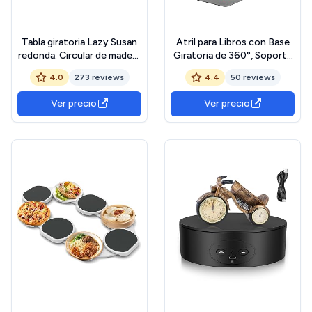
Tabla giratoria Lazy Susan
Atril para Libros con Base
redonda. Circular de madera
Giratoria de 360°, Soporte
giratoria. Para servir pizza
Libros con Clips, Altura
4.0
273 reviews
4.4
50 reviews
de 25 cm.
Ajustable, Plegable,
Soporte Tablet Mesa,
Ver precio
Ver precio
IPads, Partituras, Libro,
Recetas