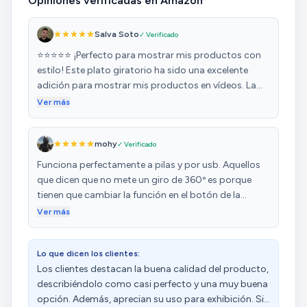
Opiniones verificadas en Amazon
Salva Soto
✓ Verificado
⭐⭐⭐⭐⭐ ¡Perfecto para mostrar mis productos con
estilo! Este plato giratorio ha sido una excelente
adición para mostrar mis productos en vídeos. La
rotación suave es perfecta y permite que los objetos
Ver más
se muestren desde todos los ángulos sin esfuerzo.
Además, tiene un diseño elegante y compacto que
mohy
✓ Verificado
no solo es funcional, sino que también se ve genial en
mi espacio. La animación en el vídeo hace que los
Funciona perfectamente a pilas y por usb. Aquellos
productos se luzcan aún más, dando un toque
que dicen que no mete un giro de 360º es porque
profesional a mis grabaciones. El control es fácil y
tienen que cambiar la función en el botón de la
preciso, y la calidad de materiales es excelente,
derecha, antes de decir que es defectuoso,
Ver más
¡parece muy resistente y bien hecho! Es justo lo que
investiguen un poco! Todo perfecto, solo le falta que
necesitaba para mejorar la presentación de mis
viniera con la bateria.
productos, y lo recomiendo completamente. ¡Un
Lo que dicen los clientes:
producto imprescindible para cualquier persona que
Los clientes destacan la buena calidad del producto,
grabe o haga fotos de productos!
describiéndolo como casi perfecto y una muy buena
opción. Además, aprecian su uso para exhibición. Sin