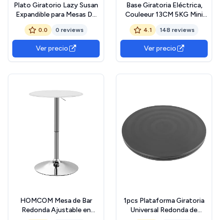
Plato Giratorio Lazy Susan
Base Giratoria Eléctrica,
Expandible para Mesas De
Couleeur 13CM 5KG Mini
Comedor Rectangulares Y
Giratoria Eléctrica para
0.0
0 reviews
4.1
148 reviews
Rectangulares, Comidas
Fotografía de 360 Grados
Familiares,con Riel
Alimentado por USB
Ver precio
Ver precio
Desmontable Y Bandeja
Plataforma Rotatoria para
Giratoria De 360 Grados.
Fotografía Mostrar
Producto Joyería
HOMCOM Mesa de Bar
1pcs Plataforma Giratoria
Redonda Ajustable en
Universal Redonda de
Altura 67-93 cm, Mesa Alta
20cm,rotating table