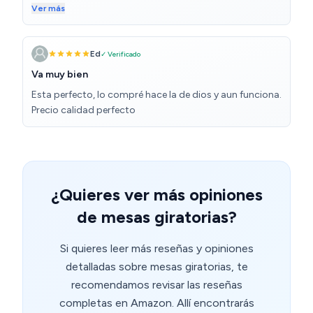
4 estrellas en vez de 5 porque la base está sujeta solo
Ver más
por el eje central, por lo que en cuanto el objeto que se
pone encima no está absolutamente centrado, la base
oscila según va girando, haciendo un ligero efecto
Ed
✓ Verificado
"peonza". Culpa mía porque no lo miré a la hora de
Va muy bien
comprarla. Buscaré otra que se parezca a la base
Esta perfecto, lo compré hace la de dios y aun funciona.
giratoria (no eléctrica) que tengo para el televisor, que
Precio calidad perfecto
tiene rodamientos en toda la circunferencia de giro.
¿Quieres ver más opiniones
de mesas giratorias?
Si quieres leer más reseñas y opiniones
detalladas sobre mesas giratorias, te
recomendamos revisar las reseñas
completas en Amazon. Allí encontrarás