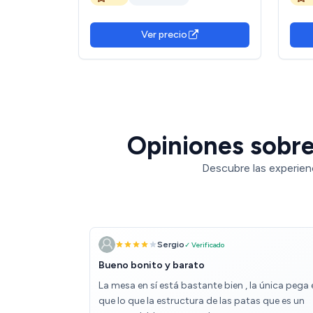
Camping, Eventos en Espacios
de A
Exteriores o Interiores | Mesa
terra
Resina y Patas Acero | 4-6
Ver precio
Personas
Opiniones sobre
Descubre las experien
Sergio
✓ Verificado
Bueno bonito y barato
La mesa en sí está bastante bien , la única pega 
que lo que la estructura de las patas que es un