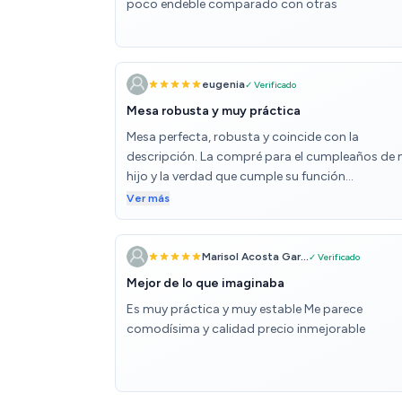
poco endeble comparado con otras
eugenia
✓ Verificado
Mesa robusta y muy práctica
Mesa perfecta, robusta y coincide con la
descripción. La compré para el cumpleaños de 
hijo y la verdad que cumple su función
perfectamente. Llegó incluso antes de lo espera
Ver más
Recomendable 100%
Marisol Acosta Gar...
✓ Verificado
Mejor de lo que imaginaba
Es muy práctica y muy estable Me parece
comodísima y calidad precio inmejorable