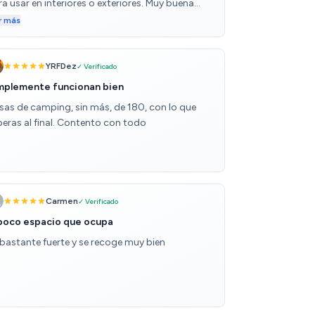
a usar en interiores o exteriores. Muy buena
ación calidad-precio.
r más
YRFDez
✓ Verificado
mplemente funcionan bien
sas de camping, sin más, de 180, con lo que
peras al final. Contento con todo
Carmen
✓ Verificado
 poco espacio que ocupa
 bastante fuerte y se recoge muy bien