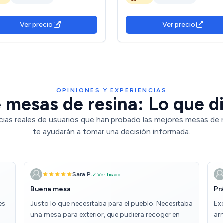
cero Plegable para Eventos y
de Acero Plegable para Evento
zas | Unidad (Negro)
terrazas | Unidad (Blanca)
Ver precio
Ver precio
OPINIONES Y EXPERIENCIAS
 mesas de resina: Lo que di
cias reales de usuarios que han probado las mejores mesas de r
te ayudarán a tomar una decisión informada.
Sara P.
✓ Verificado
Buena mesa
Pr
es
Justo lo que necesitaba para el pueblo. Necesitaba
Exc
una mesa para exterior, que pudiera recoger en
ar