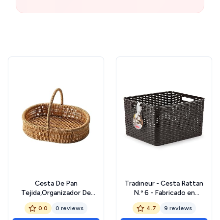
Cesta De Pan
Tradineur - Cesta Rattan
Tejida,Organizador De
N.º 6 - Fabricado en
Alimentos Con Asas -
plástico - Almacenamiento
0.0
0 reviews
4.7
9 reviews
Cesta Decorativa de
de Ropa, Productos de