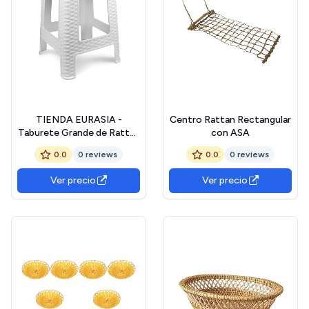
TIENDA EURASIA -
Centro Rattan Rectangular
Taburete Grande de Rattán
con ASA
| Material Plástico PP |
0.0
0 reviews
0.0
0 reviews
Peso Recomendado 100 Kg
| Imitación de Mimbre |
Ver precio
Ver precio
Medidas 34x28x45 cm y
Asiento 28x28 cm |
Multiusos (Blanco)