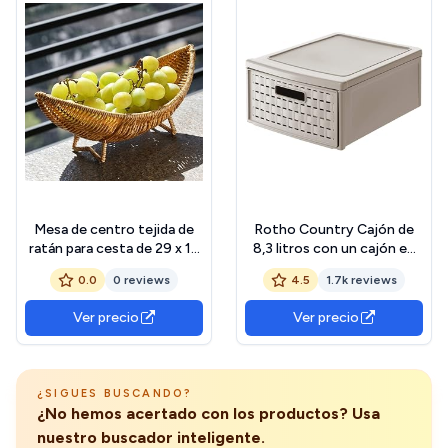
Mesa de centro tejida de
Rotho Country Cajón de
ratán para cesta de 29 x 12
8,3 litros con un cajón en
x 65 cm, bandeja de color
apariencia de ratán.,
0.0
0 reviews
4.5
1.7k reviews
café y frutas
Plástico (PP) sin BPA,
capuchino, klein/8.3l (35.0 x
Ver precio
Ver precio
26.0 x 14.5 cm)
¿SIGUES BUSCANDO?
¿No hemos acertado con los productos? Usa
nuestro buscador inteligente.