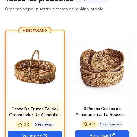
Ordenados por nuestro sistema de ranking propio
⭐ DESTACADO
3 Piezas Cestas de
Cesta De Frutas Tejida |
Almacenamiento Redondas
Organizador De Alimentos
de Ratán, Cestas de Mimbre
Con Asas - Cesta
4.7
1.2k reviews
0.0
0 reviews
Natural para Frutas,
Decorativa De Mimbre
Organizador de Cestas
Imitación Para Verduras
Ver precio
Ver precio