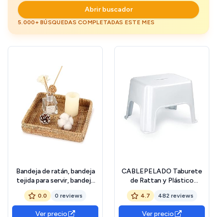
Abrir buscador
5.000+ BÚSQUEDAS COMPLETADAS ESTE MES
Bandeja de ratán, bandeja
CABLEPELADO Taburete
tejida para servir, bandeja
de Rattan y Plástico
natural, cesta de
Multiusos, Apilable,
0.0
0 reviews
4.7
482 reviews
almacenamiento decorativa
Soporta hasta 150Kg, 28.5
para mando a distancia,
cm Altura x 44 cm Ancho,
Ver precio
Ver precio