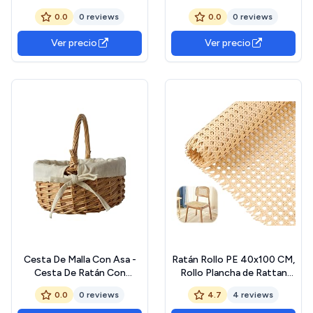
Rattan Tejida Ligera y
Frutas para y para
0.0
0 reviews
0.0
0 reviews
Decorativa para Frutas
Organización De Comida y
Dulces y Snacks Cocina y
Ver precio
Ver precio
Mesa
Cesta De Malla Con Asa -
Ratán Rollo PE 40x100 CM,
Cesta De Ratán Con
Rollo Plancha de Rattan
Mango, Cesta De
Tejida, Rejilla Mimbre para
0.0
0 reviews
4.7
4 reviews
Almacenamiento De
Muebles de Reciclaje,
Comida Pascua - Cesta De
Proyectos de Bricolaje,