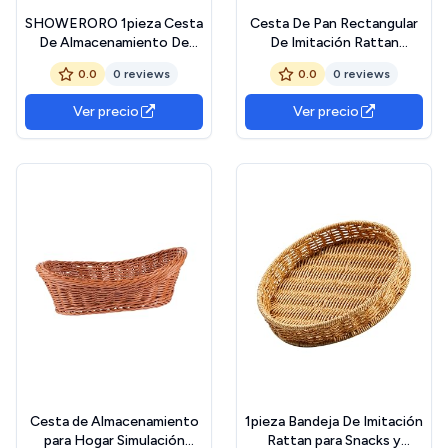
SHOWERORO 1pieza Cesta
Cesta De Pan Rectangular
De Almacenamiento De
De Imitación Rattan
Comida De Rattan Mano
Almacenamiento Versátil
0.0
0 reviews
0.0
0 reviews
Cubierta Protectora De
para Comidas y Utensilios
Alimentos Para Color
Diseño Elegante para
Ver precio
Ver precio
Madera
Cocina y Eventos
Cesta de Almacenamiento
1pieza Bandeja De Imitación
para Hogar Simulación
Rattan para Snacks y