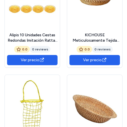
Alipis 10 Unidades Cestas
KICHOUSE
Redondas Imitación Rattan
Meticulosamente Tejida
Paneras Tejidas Bandejas
Cesta De Pan
0.0
0 reviews
0.0
0 reviews
Vacías para Frutas y
Almacenamiento De Frutas
Verduras Diseño Elegante
Diseño Elegante
Ver precio
Ver precio
para Decoración y Servicio
Cocina y Restaurante