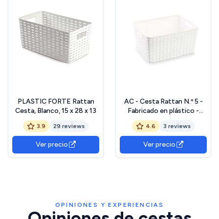
PLASTIC FORTE Rattan
AC - Cesta Rattan N.º 5 -
Cesta, Blanco, 15 x 28 x 13
Fabricado en plástico -
Almacenamiento de Ropa,
3.9
29 reviews
4.6
3 reviews
Productos de Limpieza -
Capacidad de 18 L - 19 x
Ver precio
Ver precio
38,5 x 28,5 cm - Color:
Blanco
OPINIONES Y EXPERIENCIAS
Opiniones de cestas