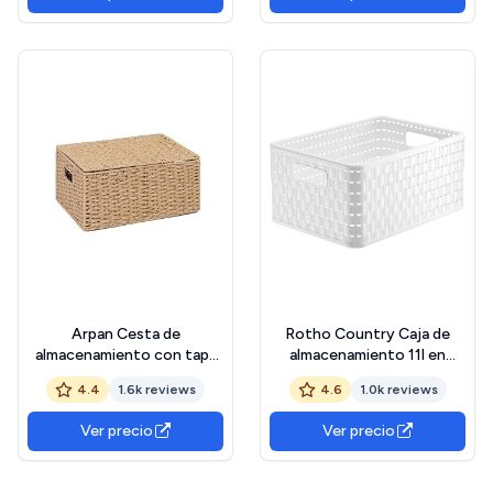
llaves, aroma, pulseras,
Blanco
pendientes, objetos
pequeños como regalo, 21 x
Arpan Cesta de
Rotho Country Caja de
almacenamiento con tapa
almacenamiento 11l en
de papel natural (tamaño
rattan-look, Plástico (PP)
4.4
1.6k reviews
4.6
1.0k reviews
grande)
sin BPA, blanco, A5+/11l
(32.8 x 23.8 x 16.0 cm)
Ver precio
Ver precio