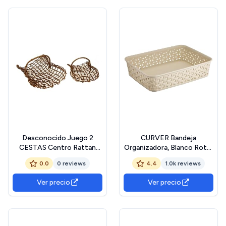
Desconocido Juego 2
CURVER Bandeja
CESTAS Centro Rattan
Organizadora, Blanco Roto,
Plana Cuadrada
Bandeja A5 My Style
0.0
0 reviews
4.4
1.0k reviews
Ver precio
Ver precio