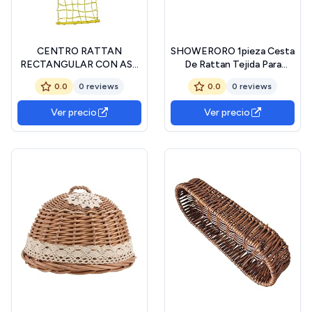
CENTRO RATTAN
SHOWERORO 1pieza Cesta
RECTANGULAR CON ASA
De Rattan Tejida Para
AMARILLO
Almacenamiento De
0.0
0 reviews
0.0
0 reviews
Comida Aperitivos y Frutas
Decoración Natural
Ver precio
Ver precio