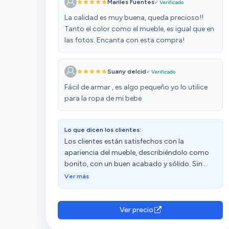
Mariles Fuentes
✓ Verificado
La calidad es muy buena, queda precioso!!
Tanto el color como el mueble, es igual que en
las fotos. Encanta con esta compra!
Suany delcid
✓ Verificado
Fácil de armar , es algo pequeño yo lo utilice
para la ropa de mi bebe
Lo que dicen los clientes:
Los clientes están satisfechos con la
apariencia del mueble, describiéndolo como
bonito, con un buen acabado y sólido. Sin
embargo, algunos han recibido piezas
Ver más
astilladas, dañadas o con taras y
desperfectos, como esquinas ligeramente
dañadas. Además, hay opiniones diversas
Ver precio
sobre la calidad, el montaje y la relación