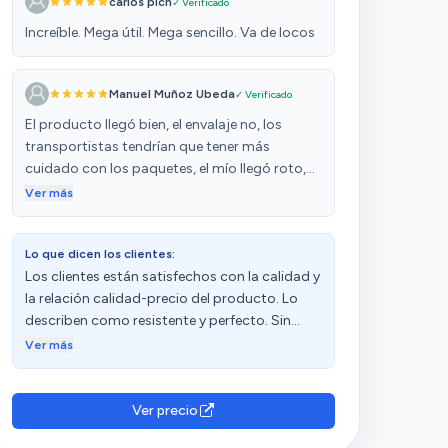
carlos pich
✓ Verificado
Increíble. Mega útil. Mega sencillo. Va de locos
Manuel Muñoz Ubeda
✓ Verificado
El producto llegó bien, el envalaje no, los
transportistas tendrían que tener más
cuidado con los paquetes, el mío llegó roto,
muy buena calidad el comodín y el montaje
Ver más
rápido y fácil
Lo que dicen los clientes:
Los clientes están satisfechos con la calidad y
la relación calidad-precio del producto. Lo
describen como resistente y perfecto. Sin
embargo, tienen opiniones diversas sobre el
Ver más
montaje, la durabilidad y el rebote.
Ver precio