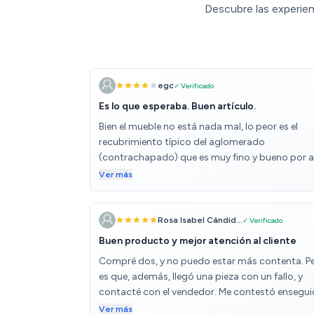
Descubre las experie
egc
✓ Verificado
Es lo que esperaba. Buen artículo.
Bien el mueble no está nada mal, lo peor es el
recubrimiento típico del aglomerado
(contrachapado) que es muy fino y bueno por a
la calidad cojea un poco, pero al final queda un
Ver más
mueble sólido y bonito, las piezas encajan a la
perfección, y la tornilleria y rieles no faltó nada, 
pesado de montar ya que son 6 cajones y el
Rosa Isabel Cándid...
✓ Verificado
cuerpo del mueble, pero trae un librito de
Buen producto y mejor atención al cliente
instrucciones muy claro de entender. A si que
Compré dos, y no puedo estar más contenta. P
contento con el resultado. Recomiendo clasific
es que, además, llegó una pieza con un fallo, y
la tornilleria por tipos en varios apartados, ya q
contacté con el vendedor. Me contestó ensegui
vienen todos mezclados, yo monté primero los 
y me envió la pieza nueva sin cargo alguno.
Ver más
cajones y después el cuerpo, pero creo que será