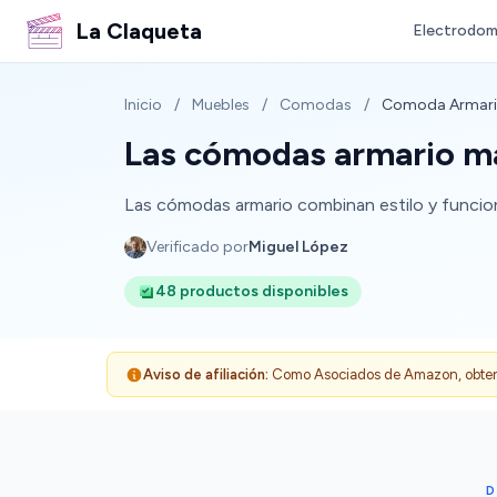
La Claqueta
Electrodom
Inicio
/
Muebles
/
Comodas
/
Comoda Armar
Las cómodas armario má
Las cómodas armario combinan estilo y funcion
Verificado por
Miguel López
48 productos disponibles
Aviso de afiliación:
Como Asociados de Amazon, obtenemo
D