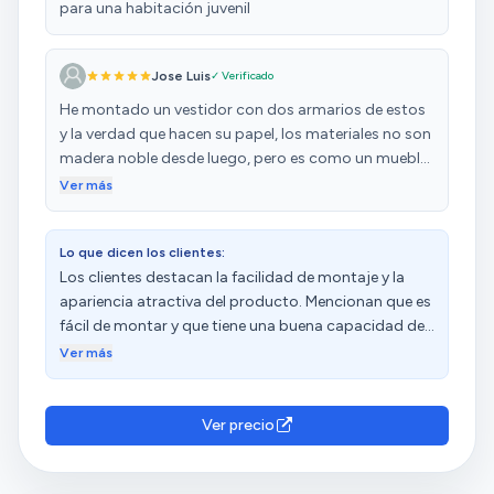
para una habitación juvenil
Jose Luis
✓ Verificado
He montado un vestidor con dos armarios de estos
y la verdad que hacen su papel, los materiales no son
madera noble desde luego, pero es como un mueble
de ikea o almacenes similares, por el precio que
Ver más
tienen no he encontrado mejor opción, llevan casi un
año montados y aguantan sin problema peso y
Lo que dicen los clientes:
demas, no son endeble, los he montado solo y todo
Los clientes destacan la facilidad de montaje y la
bien la verdad, calidad precio los recomiendo
apariencia atractiva del producto. Mencionan que es
fácil de montar y que tiene una buena capacidad de
almacenamiento, con dos estanterías con cajones.
Ver más
Además, consideran que ofrece una excelente
relación calidad-precio. Sin embargo, tienen
opiniones diversas sobre su calidad y durabilidad.
Ver precio