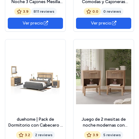
Noche 3 Cajones Mesilla
Comodas y Cajoneras
Auxiliar Agujero para Cable
Dormitorio, Comoda
3.9
811 reviews
0.0
0 reviews
Almacenamiento
Dormitorio Blanca con 1
54x39x28cm Roble
cajón y 2 Puertas, Mesita
Ver precio
Ver precio
de Noche Pequeña con
combinación Flexible
duehome | Pack de
Juego de 2 mesitas de
Dormitorio con Cabecero +
noche modernas con
2 mesitas de Noche +
cajones, puertas de cama
3.2
2 reviews
3.9
5 reviews
Comoda y Espejo,
con almacenamiento,