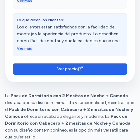
la habitación se vea más luminosa. La calidad del
Ver más
material es buena. El montaje ha sido fácil.
Lo que dicen los clientes:
Los clientes están satisfechos con la facilidad de
montaje y la apariencia del producto. Lo describen
como fácil de montar y que la calidad es buena una
vez montado. Además, destacan que los cajones
Ver más
son espaciosos y tienen el tamaño perfecto para sus
habitaciones.
Ver precio
La
Pack de Dormitorio con 2 Mesitas de Noche + Comoda
destaca por su diseño minimalista y funcionalidad, mientras que
el
Pack de Dormitorio con Cabecero + 2 mesitas de Noche y
Comoda
ofrece un acabado elegante y moderno. La
Pack de
Dormitorio con Cabecero + 2 mesitas de Noche y Comoda
,
con su diseño contemporáneo, es la opción más versátil para
cualquier estilo.