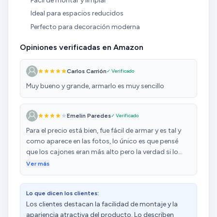
Fácil de montar y limpiar
Ideal para espacios reducidos
Perfecto para decoración moderna
Opiniones verificadas en Amazon
Carlos Carrión
✓ Verificado
Muy bueno y grande, armarlo es muy sencillo
Emelin Paredes
✓ Verificado
Para el precio está bien, fue fácil de armar y es tal y
como aparece en las fotos, lo único es que pensé
que los cajones eran más alto pero la verdad si lo
quieres usar para guardar ropa no te favorece ya que
Ver más
no puedes meter mucho, pero si lo usas para
decoración y guardar cosas livianas entonces te va
Lo que dicen los clientes:
bien
Los clientes destacan la facilidad de montaje y la
apariencia atractiva del producto. Lo describen