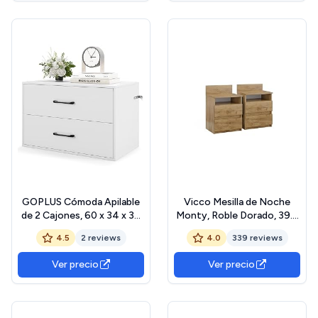
Dormitorio y Oficina, Metal
Madera Lacada para
+ MDF, NTS27ws-2
Dormitorio, Espacio de
Almacenamiento Blanco
GOPLUS Cómoda Apilable
Vicco Mesilla de Noche
de 2 Cajones, 60 x 34 x 38
Monty, Roble Dorado, 39.6
cm, Cajonera de Madera
x 59.1 cm Lote de 2
4.5
2 reviews
4.0
339 reviews
con Almohadillas
Antiarañazos y Dispositivo
Ver precio
Ver precio
Antivuelco, Mesita de
Noche Dormitorio
Moderno, Almacenamiento
para Salón Oficina