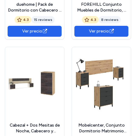
duehome | Pack de
FOREHILL Conjunto
Dormitorio con Cabecero +
Muebles de Dormitorio, 3
2 mesitas de Noche y
Piezas, 1 Cómoda
4.3
15 reviews
4.3
8 reviews
Comoda, Conjunto de
Dormitorio de 5 Cajones, 2
Dormitorio, Modelo Erza
Mesitas de Noche
Ver precio
Ver precio
3c, Acabado en Blanco
Dormitorio, Blancas,
Artik y Roble Nodi
Moderno
Cabezal + Dos Mesitas de
Mobelcenter, Conjunto
Noche, Cabecero y
Dormitorio Matrimonio