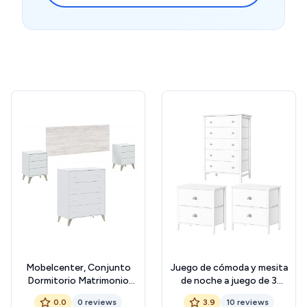
Mobelcenter, Conjunto
Juego de cómoda y mesita
Dormitorio Matrimonio
de noche a juego de 3
Sweet, Color Blanco Artik y
piezas, cómoda blanca para
0.0
0 reviews
3.9
10 reviews
Blanco Velho, Cabezal para
dormitorio, cómoda con 5