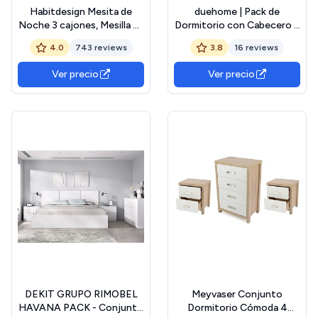
Habitdesign Mesita de
duehome | Pack de
Noche 3 cajones, Mesilla de
Dormitorio con Cabecero +
Noche, Modelo Sweet,
2 mesitas de Noche,
4.0
743 reviews
3.8
16 reviews
Color Blanco Artik,
Comoda y Armario Doble,
Medidas: 40 cm (Ancho) x
Conjunto de Dormitorio,
Ver precio
Ver precio
33,5 cm (Fondo) x 56 cm
Modelo Akari 5C Plus,
(Alto)
Acabado en Roble Canadian
y Oxido
DEKIT GRUPO RIMOBEL
Meyvaser Conjunto
HAVANA PACK - Conjunto
Dormitorio Cómoda 4