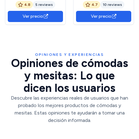
Mesitas, Modelo Alaya,
Enzo, Color Roble Nodi y
4.8
5 reviews
4.7
10 reviews
Acabado + Comoda 5
Gris Antracita, Cabezal para
Cajones, Sinfonier, Modelo
Camas de 135 y 150 cm, 2
Ver precio
Ver precio
Alaya
Mesitas 3 cajones y
Cómoda 4 cajones (1327,
1328)
OPINIONES Y EXPERIENCIAS
Opiniones de cómodas
y mesitas: Lo que
dicen los usuarios
Descubre las experiencias reales de usuarios que han
probado los mejores productos de cómodas y
mesitas. Estas opiniones te ayudarán a tomar una
decisión informada.