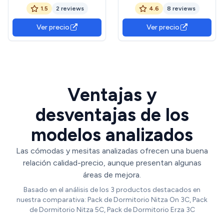
de cabezal de tres plafones
Cajones y 2 mesillas de
1.5
2 reviews
4.6
8 reviews
con dos mesitas, aro de
Noche, Color Cambria y
cama 135/140X190 y
Blanco
Ver precio
Ver precio
cómoda de tres cajones -
BLANCO
Ventajas y
desventajas de los
modelos analizados
Las cómodas y mesitas analizadas ofrecen una buena
relación calidad-precio, aunque presentan algunas
áreas de mejora.
Basado en el análisis de los 3 productos destacados en
nuestra comparativa: Pack de Dormitorio Nitza On 3C, Pack
de Dormitorio Nitza 5C, Pack de Dormitorio Erza 3C