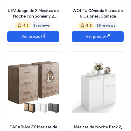
UEV Juego de 2 Mesitas de
WOLTU Cómoda Blanca de
Noche con Somier y 2
6 Cajones, Cómada
Cajones, Cómoda de
Cajonera, Cajonera
4.3
5 reviews
4.6
36 reviews
Noche, Diseño Elegante
Organizador con Patas
con Líneas Onduladas, Asas
Doradas, Cómoda y
Ver precio
Ver precio
Doradas, para Habitación
Cajonera para Dormitorio y
Infantil, Dormitorio, Salón,
Salón, 100x40x75 cm,
50 x 40 x 60 cm, Azul
KMD002ws
CASARIA® 2X Mesitas de
Mesitas de Noche Pack 2,