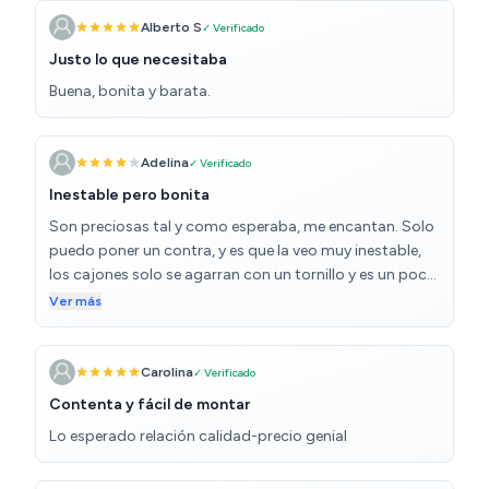
Alberto S
✓ Verificado
Justo lo que necesitaba
Buena, bonita y barata.
Adelina
✓ Verificado
Inestable pero bonita
Son preciosas tal y como esperaba, me encantan. Solo
puedo poner un contra, y es que la veo muy inestable,
los cajones solo se agarran con un tornillo y es un poco
blandengue en general pero eso no quita que
Ver más
estéticamente es preciosa. No se le puede meter mucho
peso en el cajón por qué rompería con el tiempo. Solo
la quiero para adornar así que la compraría de nuevo
Carolina
✓ Verificado
igualmente.
Contenta y fácil de montar
Lo esperado relación calidad-precio genial