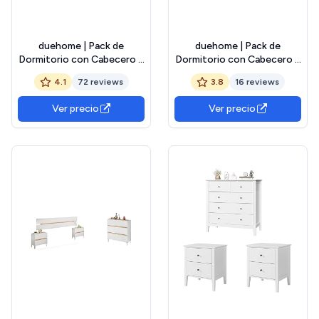
duehome | Pack de
duehome | Pack de
Dormitorio con Cabecero +
Dormitorio con Cabecero +
2 mesitas de Noche y
2 mesitas de Noche y
4.1
72 reviews
3.8
16 reviews
Comoda, Conjunto de
Comoda, Conjunto de
Dormitorio, Modelo Nitza
Dormitorio, Modelo Akari
Ver precio
Ver precio
5C, Acabado en Blanco
5C, Acabado en Blanco
Artik y Roble Natur
Artik y Roble Canadian