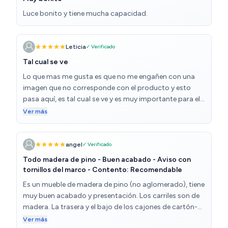
Luce bonito y tiene mucha capacidad.
Leticia
✓ Verificado
Tal cual se ve
Lo que mas me gusta es que no me engañen con una
imagen que no corresponde con el producto y esto
pasa aquí, es tal cual se ve y es muy importante para el
tema del color paraque te encaje con otros muebles
Ver más
que tengas, etc... El montaje es súper fácil y viene muy
bien preparado para ello. Lo único que no me gusta son
los tiradores, de muy baja calidad, plástico del malo así
angel
✓ Verificado
que cuidado con apretar el tornillo demasiado que te
Todo madera de pino - Buen acabado - Aviso con
cargas el tirador.
tornillos del marco - Contento: Recomendable
Es un mueble de madera de pino (no aglomerado), tiene
muy buen acabado y presentación. Los carriles son de
madera. La trasera y el bajo de los cajones de cartón-
piedra (como en otros muebles de madera). Las piezas
Ver más