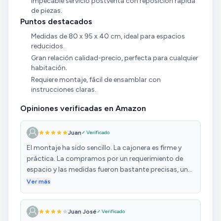
Impecable servicio postventa con reposición rápida
de piezas.
Puntos destacados
Medidas de 80 x 95 x 40 cm, ideal para espacios
reducidos.
Gran relación calidad-precio, perfecta para cualquier
habitación.
Requiere montaje, fácil de ensamblar con
instrucciones claras.
Opiniones verificadas en Amazon
Juan
✓ Verificado
El montaje ha sido sencillo. La cajonera es firme y
práctica. La compramos por un requerimiento de
espacio y las medidas fueron bastante precisas, una
vez armada el largo es de 95 centímetros. Es
Ver más
espaciosa, los cajones tienen bastante espacio para
almacenamiento. Sin embargo se nota que es un
Juan José
✓ Verificado
mueble barato, ya que es bastante sencillo.