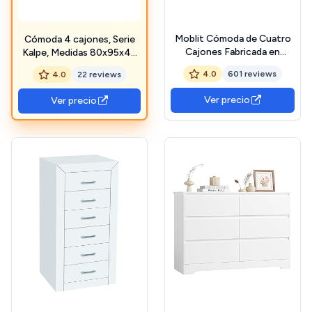
Moblit Cómoda de Cuatro
Cómoda 4 cajones, Serie
Cajones Fabricada en
Kalpe, Medidas 80x95x40
Madera de Pino Macizo y
cm (altoxanchoxfondo),
4.0
601 reviews
4.0
22 reviews
MDF Color Blanco Lacado
Robusta y Resistente
Serie Kalpe Medidas
(Blanco Lacado)
Ver precio
Ver precio
(80x95x40) cm
(altoxanchoxfondo),
Robusta y Resistente