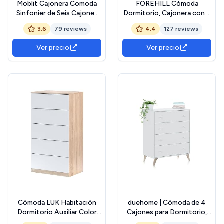
Moblit Cajonera Comoda
FOREHILL Cómoda
Sinfonier de Seis Cajones
Dormitorio, Cajonera con 6
Realizado en Madera de
Cajones, Cómodas y
3.6
79 reviews
4.4
127 reviews
Pino Maciza y MDF Color
Cajoneras Dormitorio,
Blanco Lacado Serie Kalpe
Mueble Almacenaje Auxiliar,
Ver precio
Ver precio
Medidas (105x 50x 40) cm
Madera, Blanco,
(ALtoxAnchoXfondo)
120x40x82cm
Robusta y Duradera
Cómoda LUK Habitación
duehome | Cómoda de 4
Dormitorio Auxiliar Color
Cajones para Dormitorio,
Blanco Y Roble Sinfonier
Cajonera Dormitorio,