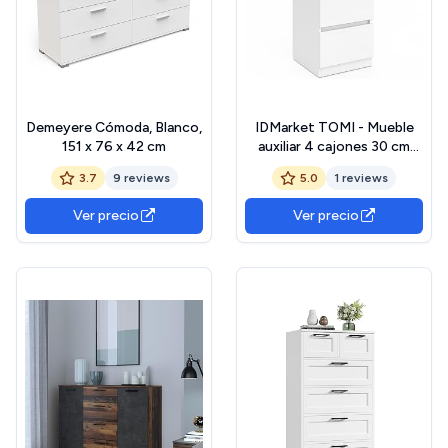
Demeyere Cómoda, Blanco,
IDMarket TOMI - Mueble
151 x 76 x 42 cm
auxiliar 4 cajones 30 cm
trapeador madera blanco
3.7
9 reviews
5.0
1 reviews
para entrada de baño
Ver precio
Ver precio