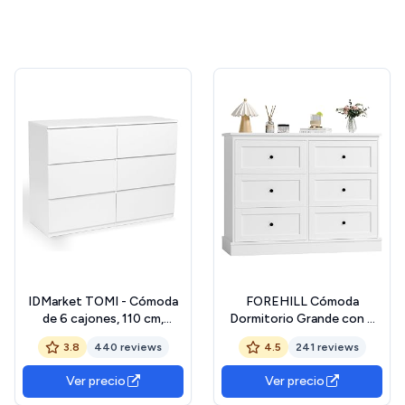
IDMarket TOMI - Cómoda
FOREHILL Cómoda
de 6 cajones, 110 cm,
Dormitorio Grande con 6
madera blanca
Cajones, Cómodas y
3.8
440 reviews
4.5
241 reviews
Cajoneras Dormitorio,
Sinfonier, Mueble
Ver precio
Ver precio
Almacenaje, Salón,
Recibidor, Madera, Blanco,