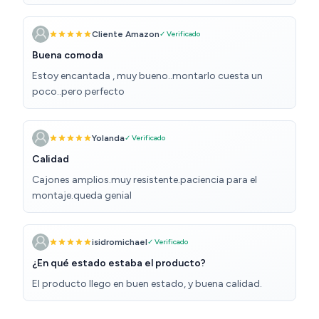
encajan bien. Necesité casi 4 horas para el montaje
siguiendo las instrucciones -importante debido a la
variedad de tornillería-. AVISO: el marco debe montarse
Cliente Amazon
✓ Verificado
con 4 tornillos que vienen aparte (añadidos por el
Buena comoda
fabricante después de imprimir las instrucciones), si no
Estoy encantada , muy bueno..montarlo cuesta un
se hace así se corre el riesgo de dañarlo. Muy contento
poco..pero perfecto
con el resultado, guarda muy buena relación
calidad/precio. Lo recomiendo.
Yolanda
✓ Verificado
Calidad
Cajones amplios.muy resistente.paciencia para el
montaje.queda genial
isidromichael
✓ Verificado
¿En qué estado estaba el producto?
El producto llego en buen estado, y buena calidad.