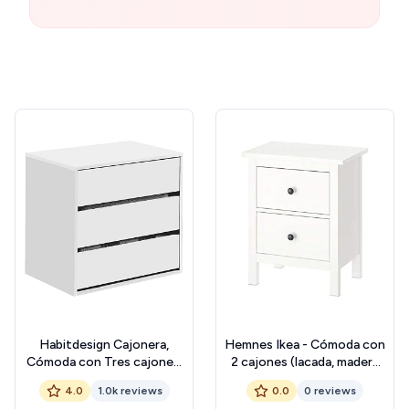
Habitdesign Cajonera,
Hemnes Ikea - Cómoda con
Cómoda con Tres cajones,
2 cajones (lacada, madera
Acabado en Blanco Mate,
maciza, 54 x 66 cm), color
4.0
1.0k reviews
0.0
0 reviews
Dimensiones: 60 cm
blanco