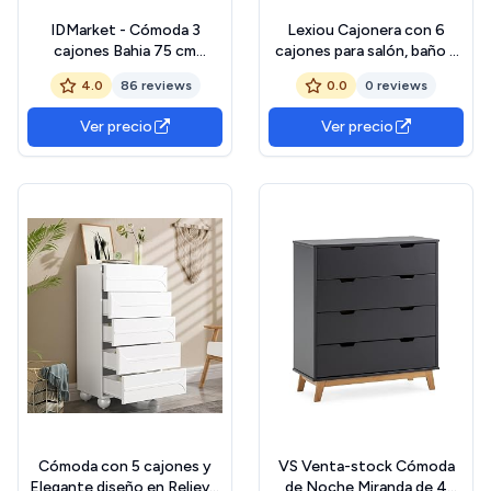
IDMarket - Cómoda 3
Lexiou Cajonera con 6
cajones Bahia 75 cm
cajones para salón, baño y
escandinavo
dormitorio, diseño de
4.0
86 reviews
0.0
0 reviews
ondas lacado, resistente a
los golpes, 6
Ver precio
Ver precio
compartimentos
Cómoda con 5 cajones y
VS Venta-stock Cómoda
Elegante diseño en Relieve,
de Noche Miranda de 4