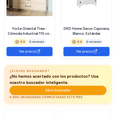
Forte Oriental Tree -
DKD Home Decor Cajonera,
Cómoda Industrial 110 con
Blanco, Estándar
3 cajones y 2
0.0
0 reviews
0.0
0 reviews
Compartimentos, Roble
Bartex decoración/Negro,
Ver precio
Ver precio
109,4 cm de Ancho x 90,7
cm de Alto x 41,5 cm de
Profundidad
¿SIGUES BUSCANDO?
¿No hemos acertado con los productos? Usa
nuestro buscador inteligente.
Abrir buscador
5.000+ BÚSQUEDAS COMPLETADAS ESTE MES