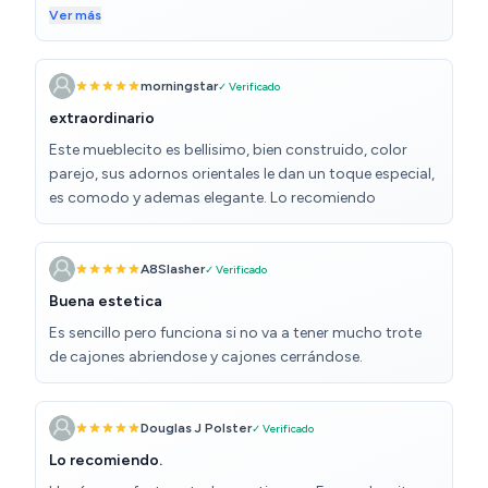
incluso el color. Estoy encantada
Ver más
morningstar
✓ Verificado
extraordinario
Este mueblecito es bellisimo, bien construido, color
parejo, sus adornos orientales le dan un toque especial,
es comodo y ademas elegante. Lo recomiendo
A8Slasher
✓ Verificado
Buena estetica
Es sencillo pero funciona si no va a tener mucho trote
de cajones abriendose y cajones cerrándose.
Douglas J Polster
✓ Verificado
Lo recomiendo.