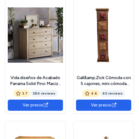
Vida diseños de Acabado
Gall&amp;Zick Cómoda con
Panama Solid Pino Macizo
5 cajones, mini cómoda
Muebles De Dormitorio
pequeña, mueble de madera,
3.7
384 reviews
4.6
40 reviews
cajones, Madera, Natural
cajonera de cerámica,
multicolor decoración
Ver precio
Ver precio