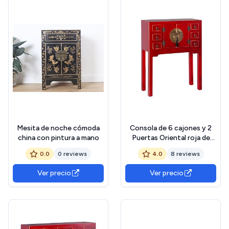
Mesita de noche cómoda
Consola de 6 cajones y 2
china con pintura a mano
Puertas Oriental roja de
Madera para salón Sol
0.0
0 reviews
4.0
8 reviews
Naciente - LOLAhome
Ver precio
Ver precio