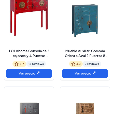
LOLAhome Consola de 3
Mueble Auxiliar-Cómoda
cajones y 4 Puertas
Oriente Azul 2 Puertas 8
Oriental roja de Madera
Cajones (73x26x90),
3.7
13 reviews
3.3
2 reviews
para salón Sol Naciente
Madera, 73x26x90 cm
Ver precio
Ver precio