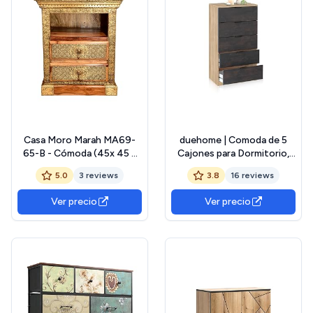
Casa Moro Marah MA69-
duehome | Comoda de 5
65-B - Cómoda (45x 45 x
Cajones para Dormitorio,
64 cm, Madera Maciza con
Modelo Akari, Acabado en
5.0
3 reviews
3.8
16 reviews
latón Decorado), Color
Roble Canadian y Oxido,
marrón y Dorado
Medidas: 60 cm (Largo) x
Ver precio
Ver precio
110 cm (Alto) x 40 cm
(Fondo)