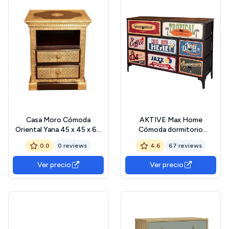
Casa Moro Cómoda
AKTIVE Max Home
Oriental Yana 45 x 45 x 64
Cómoda dormitorio
cm
multiusos, Gráficos retro y
0.0
0 reviews
4.6
67 reviews
(Ancho/Profundidad/Altura)
vintage, 8 cajones de tela
de Madera de Sheesham
ligeros, 103x30x77 cm,
Ver precio
Ver precio
Adornada con latón |
Estructura acero, Tablero
Artesanía | Una mesita de
madera, Mesitas de noche,
Noche para Vivir más
Muebles de salón (18403)
Hermosa | MA69-65-A