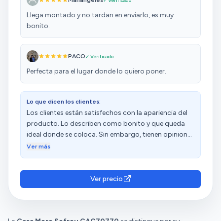
Mariángeles
✓ Verificado
Llega montado y no tardan en enviarlo, es muy
bonito.
PACO
✓ Verificado
Perfecta para el lugar donde lo quiero poner.
Lo que dicen los clientes:
Los clientes están satisfechos con la apariencia del
producto. Lo describen como bonito y que queda
ideal donde se coloca. Sin embargo, tienen opiniones
diversas sobre la calidad.
Ver más
Ver precio