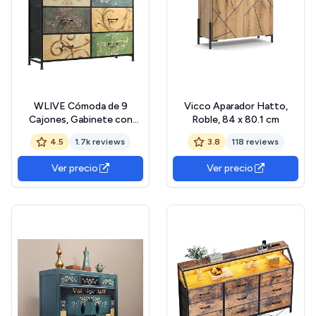
WLIVE Cómoda de 9
Vicco Aparador Hatto,
Cajones, Gabinete con
Roble, 84 x 80.1 cm
Parte Superior de Madera y
4.5
1.7k reviews
3.8
118 reviews
Estructura de Acero para
Dormitorio, Sala de Estar,
Ver precio
Ver precio
Pasillo, Estampado Vintage
The Forest Stewardship
Council