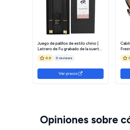
Juego de palillos de estilo chino |
Cabi
Letrero de Fu grabado de la suerte |
Fresn
Palillos de madera de fresno
Durad
0.0
0 reviews
africana para el
Comi
hogar/restaurante/presente |
Hecho a mano (Dos pares de
Ver precio
púrpura
Opiniones sobre c