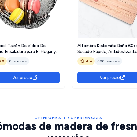
lock Tazón De Vidrio De
Alfombra Diatomita Baño 60x
o Ensaladera para El Hogar y
Secado Rápido, Antideslizante
era Ideal para Todas Las
Antibacteriana – Alfombrilla P
0.0
0 reviews
4.4
680 reviews
das
Diatomita Super Absorbente 
Alfombrilla Diatomita - Stone
Mat (Fresno Wood)
Ver precio
Ver precio
OPINIONES Y EXPERIENCIAS
ómodas de madera de fresno