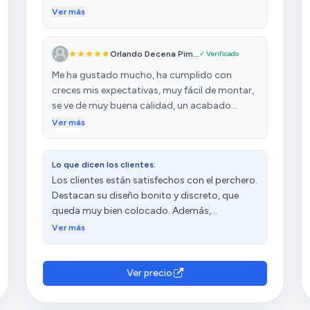
natural puede que el veteado sea diferente
Ver más
como en mi caso , pero no lo considero un
problema .
Orlando Decena Pim...
✓ Verificado
Me ha gustado mucho, ha cumplido con
creces mis expectativas, muy fácil de montar,
se ve de muy buena calidad, un acabado
impecable y perfectamente bien embalado,
Ver más
luce perfectamente en donde lo he instalado y
sobre todo es muy discreto mientras no se
Lo que dicen los clientes:
usa para colgar los abrigos.
Los clientes están satisfechos con el perchero.
Destacan su diseño bonito y discreto, que
queda muy bien colocado. Además,
mencionan que es de buena calidad y
Ver más
resistente, capaz de soportar mucho peso de
la ropa. Afirman que tiene un buen ajuste, una
buena relación calidad-precio y un buen
Ver precio
acabado.