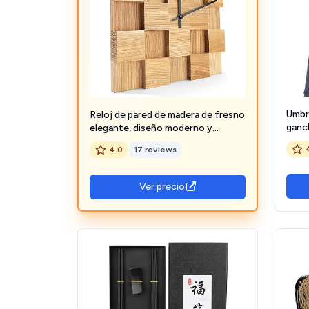
Umbr
Reloj de pared de madera de fresno
ganc
elegante, diseño moderno y
fresn
minimalista como decoración o
4.0
17 reviews
como regalo, una joya de diseño
interior vintage
Ver precio