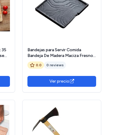
x 35
Bandejas para Servir Comida
 se
Bandeja De Madera Maciza Fresno
Quemada con Carbón Hecha A
0.0
0 reviews
Mano, Mesa Té For Sala Estar,
Pequeña, Seco Bandeja Horno
Ver precio