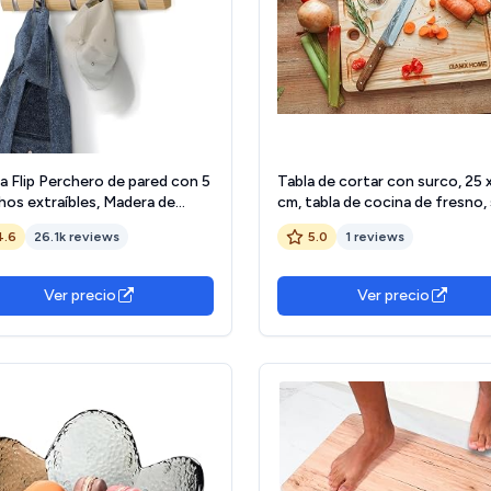
a Flip Perchero de pared con 5
Tabla de cortar con surco, 25 
hos extraíbles, Madera de
cm, tabla de cocina de fresno,
o, Natural
puede utilizar como tabla para
4.6
26.1k reviews
5.0
1 reviews
servir, picar, carne, pan
Ver precio
Ver precio