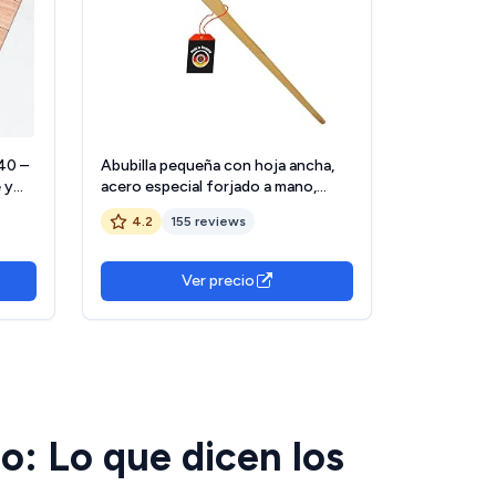
40 –
Abubilla pequeña con hoja ancha,
 y
acero especial forjado a mano,
iedra
mango de madera de fresno de 135
4.2
155 reviews
–
cm, azada de jardín como
 Bath
herramienta de jardín y removedor
de raíces - azada con mango |
Ver precio
: Lo que dicen los