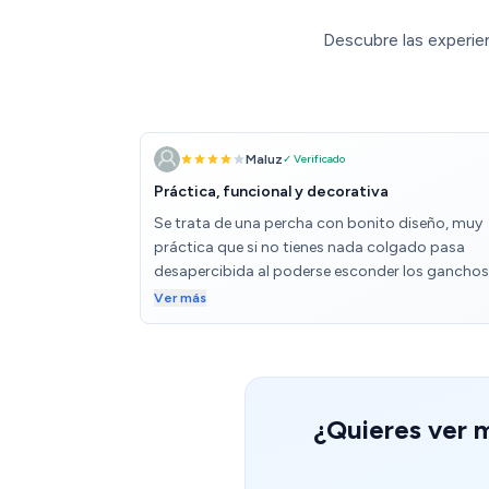
Descubre las experie
Maluz
✓ Verificado
Práctica, funcional y decorativa
Se trata de una percha con bonito diseño, muy
práctica que si no tienes nada colgado pasa
desapercibida al poderse esconder los ganchos
Lo peor es que tenía unas pequeñas muescas en 
Ver más
acabado, sin pintar.
¿Quieres ver 