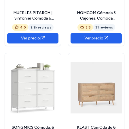
MUEBLES PITARCH |
HOMCOM Cómoda 3
Sinfonier Cómoda 6
Cajones, Cómoda
Cajones guías metálicas,
Dormitorio sin Tiradores,
4.0
2.2k reviews
3.8
31 reviews
Cajonera Dormitorios,
Cajonera para Salón,
Roble Cambrian,
Oficina, Estilo Moderno,
Ver precio
Ver precio
110x40x40cm (Alto x
70x37x75 cm, Blanco
Ancho x Fondo) con
Tirador, Colección Tibet
SONGMICS Cómoda, 6
KLAST CómOda de 6