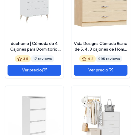
duehome | Cómoda de 4
Vida Designs Cómoda Riano
Cajones para Dormitorio,
de 5, 4, 3 cajones de Home
Cajonera Dormitorio,
Discount
3.5
17 reviews
4.2
995 reviews
Modelo Iconic, Acabado en
Blanco Artik, Medidas: 77,5
Ver precio
Ver precio
cm (Largo) x 95 cm (Alto) x
40 cm (Fondo)