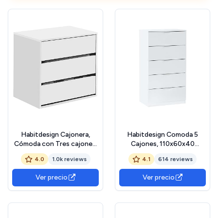
Habitdesign Cajonera,
Habitdesign Comoda 5
Cómoda con Tres cajones,
Cajones, 110x60x40
Acabado en Blanco Mate,
(AltoxAnchoxFondo-en
4.0
1.0k reviews
4.1
614 reviews
Dimensiones: 60 cm
cm), Sinfonier Color Blanco
(Ancho) x 57 cm (Alto) x
Artik, Modelo Alaya
Ver precio
Ver precio
44 cm (Fondo)