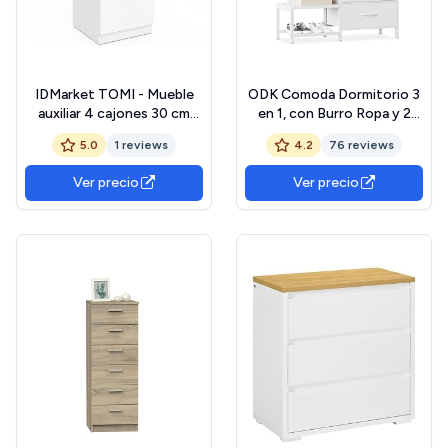
IDMarket TOMI - Mueble
ODK Comoda Dormitorio 3
auxiliar 4 cajones 30 cm
en 1, con Burro Ropa y 2
trapeador madera blanco
Ganchos para Abrigos,
5.0
1 reviews
4.2
76 reviews
para entrada de baño
Zapatero de Doble Capa en
la Parte Inferior, 4 Cajonera
Ver precio
Ver precio
de Tela, Ideal para
Dormitorio y Pasillo, Blanco