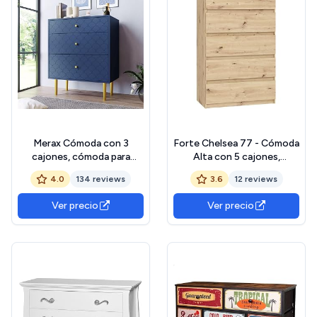
Merax Cómoda con 3
Forte Chelsea 77 - Cómoda
cajones, cómoda para
Alta con 5 cajones,
Dormitorio, Sala de Estar y
decoración de Roble
4.0
134 reviews
3.6
12 reviews
Oficina, aparador Alto con
Artesano, 77,2 x 128,1 x
Mucho Espacio de
42,2 cm
Ver precio
Ver precio
Almacenamiento, Color
Azul Marino, 75 x 40 x 89
cm