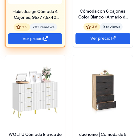
Cómoda con 6 cajones,
Habitdesign Cómoda 4
Color Blanco+Armario de
Cajones, 95x77,5x40
Roble, función de
(AltoxAnchoxFondo-en
3.6
9 reviews
3.5
783 reviews
Almacenamiento, para
cm), Color Blanco Artik,
Dormitorio y Sala de Estar,
Cómoda para Dormitorio,
Ver precio
Ver precio
Tablero de partículas E1
Modelo Sweet
WOLTU Cómoda Blanca de
duehome | Comoda de 5