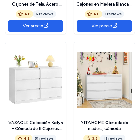
Cajones de Tela, Acero,
Cajones en Madera Blanca y
MDF, Tela no Tejida, para
Ratán Natural, Ideal para un
4.8
6 reviews
4.0
1 reviews
Dormitorio, Armario, Pasillo,
Dormitorio Acogedor y
Salón, Blanco Nube y
Organizado.
Ver precio
Ver precio
Blanco Nieve LGS123WH01
VASAGLE Colección Kailyn
YITAHOME Cómoda de
- Cómoda de 6 Cajones
madera, cómoda
para Dormitorio, Armario de
dormitorio, 6 cajones con
4.2
51 reviews
3.3
42 reviews