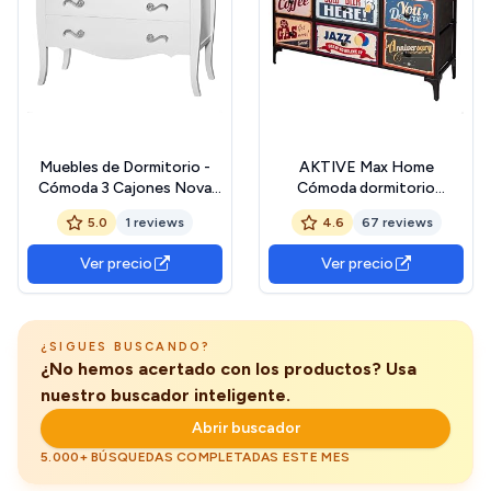
Muebles de Dormitorio -
AKTIVE Max Home
Cómoda 3 Cajones Nova
Cómoda dormitorio
Blanca (100x35x80)
multiusos, Gráficos retro y
5.0
1 reviews
4.6
67 reviews
vintage, 8 cajones de tela
ligeros, 103x30x77 cm,
Ver precio
Ver precio
Estructura acero, Tablero
madera, Mesitas de noche,
Muebles de salón (18403)
¿SIGUES BUSCANDO?
¿No hemos acertado con los productos? Usa
nuestro buscador inteligente.
Abrir buscador
5.000+ BÚSQUEDAS COMPLETADAS ESTE MES