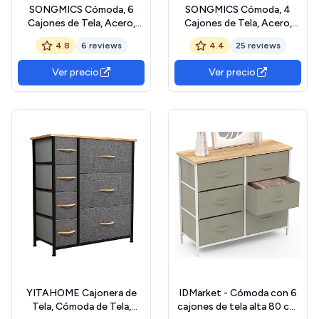
SONGMICS Cómoda, 6
SONGMICS Cómoda, 4
Cajones de Tela, Acero,
Cajones de Tela, Acero,
MDF, Tela no Tejida, para
MDF, Tela no Tejida, para
4.8
6 reviews
4.4
25 reviews
Dormitorio, Armario, Pasillo,
Dormitorio, Armario, Pasillo,
Salón, Blanco Nube y
Salón, Marrón Rústico y
Ver precio
Ver precio
Blanco Nieve LGS123WH01
Negro Tinta LGS314BH04
YITAHOME Cajonera de
IDMarket - Cómoda con 6
Tela, Cómoda de Tela,
cajones de tela alta 80 cm,