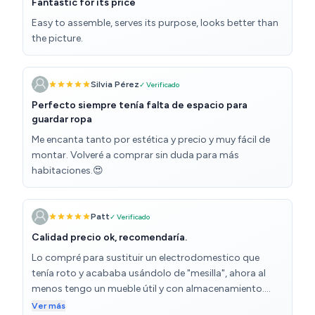
Fantastic for its price
Easy to assemble, serves its purpose, looks better than
the picture.
Silvia Pérez
✓ Verificado
Perfecto siempre tenía falta de espacio para
guardar ropa
Me encanta tanto por estética y precio y muy fácil de
montar. Volveré a comprar sin duda para más
habitaciones.😍
Patt
✓ Verificado
Calidad precio ok, recomendaría.
Lo compré para sustituir un electrodomestico que
tenía roto y acababa usándolo de "mesilla", ahora al
menos tengo un mueble útil y con almacenamiento.
Semana antes había comprado una similar pero más
Ver más