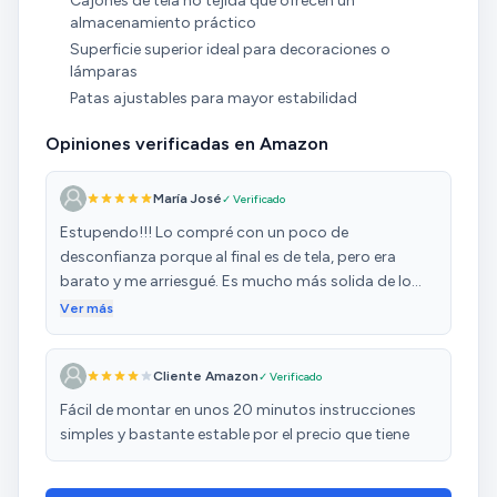
Cajones de tela no tejida que ofrecen un
almacenamiento práctico
Superficie superior ideal para decoraciones o
lámparas
Patas ajustables para mayor estabilidad
Opiniones verificadas en Amazon
María José
✓ Verificado
Estupendo!!! Lo compré con un poco de
desconfianza porque al final es de tela, pero era
barato y me arriesgué. Es mucho más solida de lo
que aparenta. La estructura es muy firme y queda
Ver más
muy bien montada. Como en las fotos. Y muy muy
fácil de montar. De verdad que queda genial!!!
Cliente Amazon
✓ Verificado
Fácil de montar en unos 20 minutos instrucciones
simples y bastante estable por el precio que tiene