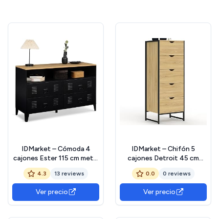
IDMarket – Cómoda 4
IDMarket – Chifón 5
cajones Ester 115 cm metal
cajones Detroit 45 cm
negro y bandeja de madera
Cómoda semanal, diseño
4.3
13 reviews
0.0
0 reviews
de haya con nicho de
industrial
diseño industrial
Ver precio
Ver precio