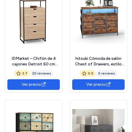
IDMarket – Chifón de 4
hitsuki Cómoda de salón
cajones Detroit 60 cm
Chest of Drawers, estilo
Cómoda diseño industrial
industrial vintage, aparador
3.7
20 reviews
0.0
0 reviews
con estante
con iluminación y 10
cajones, multifuncional
Ver precio
Ver precio
como armario de pasillo,
armario de salón, metal y
madera, 110 x 30 x 85 cm