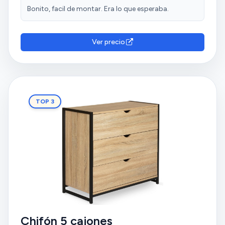
solucionado el problema. En definitiva, muy buen
Bonito, facil de montar. Era lo que esperaba.
producto.
Ver precio
TOP 3
Chifón 5 cajones