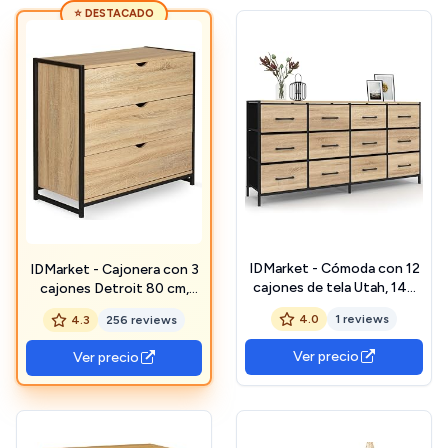
⭐ DESTACADO
IDMarket - Cómoda con 12
IDMarket - Cajonera con 3
cajones de tela Utah, 140
cajones Detroit 80 cm,
cm, mueble de
diseño industrial
4.0
1 reviews
4.3
256 reviews
almacenamiento, diseño
industrial
Ver precio
Ver precio