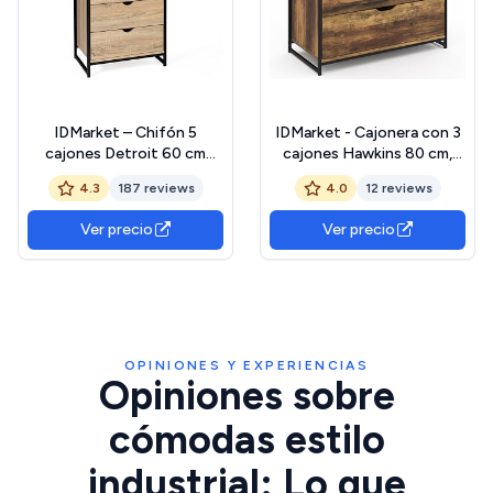
IDMarket – Chifón 5
IDMarket - Cajonera con 3
cajones Detroit 60 cm
cajones Hawkins 80 cm,
Cómoda semanal, diseño
madera oscura, diseño
4.3
187 reviews
4.0
12 reviews
industrial
industrial
Ver precio
Ver precio
OPINIONES Y EXPERIENCIAS
Opiniones sobre
cómodas estilo
industrial: Lo que