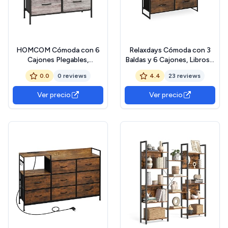
HOMCOM Cómoda con 6
Relaxdays Cómoda con 3
Cajones Plegables,
Baldas y 6 Cajones, Libros y
Cajonera de Tela con
Decoración, Cajonera
0.0
0 reviews
4.4
23 reviews
Estructura de Acero, Estilo
Estilo Industrial, 92x84x32
Industrial, Cómoda para
cm, Marrón y Negro
Ver precio
Ver precio
Dormitorio, Pasillo, Gris