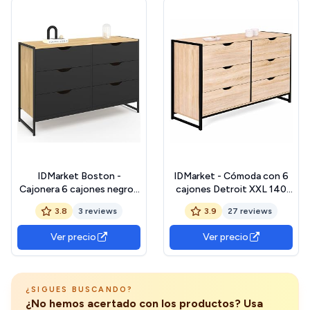
IDMarket Boston -
IDMarket - Cómoda con 6
Cajonera 6 cajones negros
cajones Detroit XXL 140
115 cm, diseño industrial
cm, diseño industrial
3.8
3 reviews
3.9
27 reviews
Ver precio
Ver precio
¿SIGUES BUSCANDO?
¿No hemos acertado con los productos? Usa