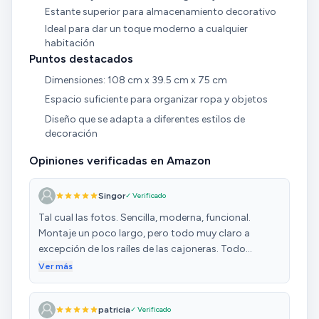
Estante superior para almacenamiento decorativo
Ideal para dar un toque moderno a cualquier
habitación
Puntos destacados
Dimensiones: 108 cm x 39.5 cm x 75 cm
Espacio suficiente para organizar ropa y objetos
Diseño que se adapta a diferentes estilos de
decoración
Opiniones verificadas en Amazon
Singor
✓ Verificado
Tal cual las fotos. Sencilla, moderna, funcional.
Montaje un poco largo, pero todo muy claro a
excepción de los raíles de las cajoneras. Todo
correcto, a excepción de los tornillos de la guía de
Ver más
los cajones, que tienen un cabezal demasiado
grueso y chocan al abrirlos y cerrarlos. Con unos de
patricia
✓ Verificado
cabeza plana que he tenido que comprar aparte,