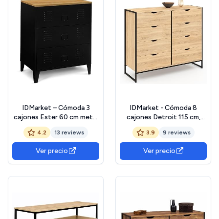
IDMarket – Cómoda 3
IDMarket - Cómoda 8
cajones Ester 60 cm metal
cajones Detroit 115 cm,
negro y bandeja forma haya
diseño industrial
4.2
13 reviews
3.9
9 reviews
diseño industrial
Ver precio
Ver precio