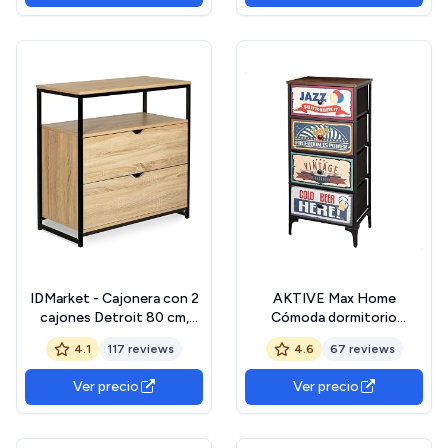
IDMarket - Cajonera con 2
AKTIVE Max Home
cajones Detroit 80 cm,
Cómoda dormitorio
diseño industrial con
multiusos, Gráficos retro y
4.1
117 reviews
4.6
67 reviews
estante
vintage, 4 cajones de tela
ligeros, 45x30x89 cm,
Ver precio
Ver precio
Estructura acero, Tablero
madera, Mesitas de noche,
Muebles de salón (18401)