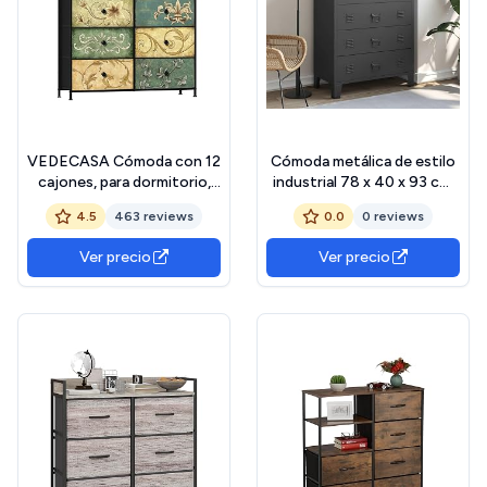
VEDECASA Cómoda con 12
Cómoda metálica de estilo
cajones, para dormitorio,
industrial 78 x 40 x 93 cm,
cajonera industrial con
color negro
4.5
463 reviews
0.0
0 reviews
estructura metálica,
superficie de madera y
Ver precio
Ver precio
cajones de tela, para salón,
habitación infantil, pasillo,
estilo rústico