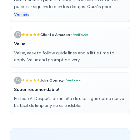
puedes ir siguiendo bien los dibujos. Quizás para
nosotros lo que confunde más es poner el riel del cajón,
Ver más
no se ve muy bien en el dibujo pero si lo pones bien
encaja todo correctamente.
Cliente Amazon
✓ Verificado
Value.
Value, easy to follow guide lines and a little time to
apply. Value and prompt delivery.
Julia Gomez
✓ Verificado
Super recomendable!!
Perfecto!! Después de un año de uso sigue como nuevo.
Es fácil de limpiar y no es endeble.