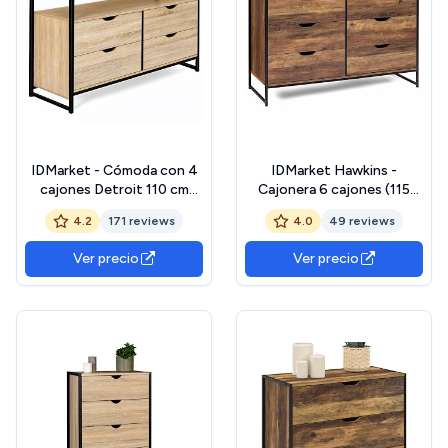
IDMarket - Cómoda con 4
IDMarket Hawkins -
cajones Detroit 110 cm
Cajonera 6 cajones (115
diseño industrial con
cm), diseño industrial
4.2
171 reviews
4.0
49 reviews
estante
Ver precio
Ver precio