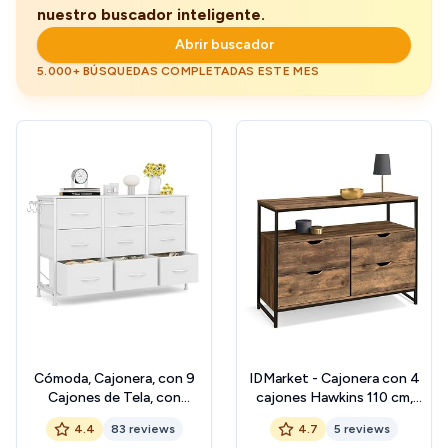
nuestro buscador inteligente.
Abrir buscador
5.000+ BÚSQUEDAS COMPLETADAS ESTE MES
Cómoda, Cajonera, con 9
IDMarket - Cajonera con 4
Cajones de Tela, con
cajones Hawkins 110 cm,
Tiradores, Marco de Metal
madera oscura, diseño
4.4
83 reviews
4.7
5 reviews
Estilo Industrial, con Parte
industrial con estante