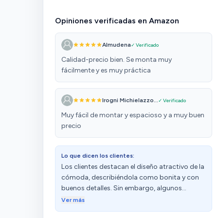
Opiniones verificadas en Amazon
Almudena
✓ Verificado
Calidad-precio bien. Se monta muy
fácilmente y es muy práctica
Irogni Michielazzo...
✓ Verificado
Muy fácil de montar y espacioso y a muy buen
precio
Lo que dicen los clientes:
Los clientes destacan el diseño atractivo de la
cómoda, describiéndola como bonita y con
buenos detalles. Sin embargo, algunos
clientes han experimentado problemas con la
Ver más
estabilidad de los cajones, ya que se