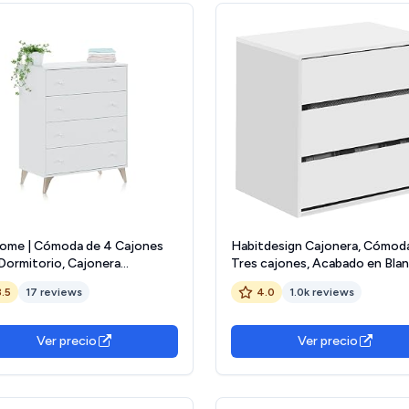
ome | Cómoda de 4 Cajones
Habitdesign Cajonera, Cómod
Dormitorio, Cajonera
Tres cajones, Acabado en Bla
itorio, Modelo Iconic,
Mate, Dimensiones: 60 cm (A
3.5
17 reviews
4.0
1.0k reviews
ado en Blanco Artik, Medidas:
x 57 cm (Alto) x 44 cm (Fondo
cm (Largo) x 95 cm (Alto) x 40
Fondo)
Ver precio
Ver precio