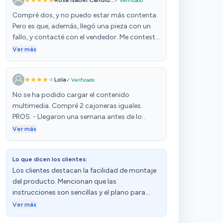
Rosa Isabel Cándid...
✓ Verificado
Compré dos, y no puedo estar más contenta.
Pero es que, además, llegó una pieza con un
fallo, y contacté con el vendedor. Me contestó
enseguida, y me envió la pieza nueva sin cargo
Ver más
alguno.
Lola
✓ Verificado
No se ha podido cargar el contenido
multimedia. Compré 2 cajoneras iguales.
PROS: - Llegaron una semana antes de lo
previsto. - Fáciles de montar, como cualquier
Ver más
cajonera. Complicado por la mala calidad de
los elementos. - Cajones bastante amplios.
Lo que dicen los clientes:
CONTRAS: - Las 2 cajoneras llegaron
Los clientes destacan la facilidad de montaje
GOLPEADAS en el mismo sitio y altura (y eran
del producto. Mencionan que las
2 paquetes independientes). Es un golpe en la
instrucciones son sencillas y el plano para
parte frontal, por lo que se ve sí o sí. Solución:
armarlo está muy claro. Además, aprecian su
lo masillaré, lo lijaré y quedará como quede.
Ver más
funcionalidad y practicidad. Sin embargo,
Aún así no tendría yo que estar haciendo