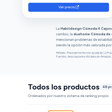
despegan o se rompen con facilidad al
montarla. Además, expresan su insatisfacción
Ver precio
con el material, el cierre y la relación calidad-
precio.
La
Habitdesign Cómoda 4 Cajon
cambio, la
duehome Cómoda de 
mencionan problemas de estabilida
siendo la opción más valorada por 
Método: Procesamiento con ayuda de LLM que 
Fuentes: descripciones oficiales de Amazon, 
Todos los productos
48 p
Ordenados por nuestro sistema de ranking propio