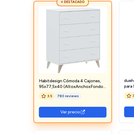
⭐ DESTACADO
dueh
Habitdesign Cómoda 4 Cajones,
para 
95x77,5x40 (AltoxAnchoxFondo-
Dorm
en cm), Color Blanco Artik,
3.5
783 reviews
Acab
Cómoda para Dormitorio, Modelo
77,5 
Sweet
cm (
Ver precio