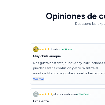
Opiniones de c
Descubre las expe
Inés
✓ Verificado
Muy chula aunque
Nos gusta bastante, aunque hay instrucciones 
pueden llevar a confusión y esto ralentiza el
montaje. No nos ha gustado que ha tardado m
en llegar y no sabíamos ni dónde estaba ni cua
Ver más
llegaría: aunque eso es por parte del transportis
(no del vendedor ni de Amazon) Lo peor es que
pensábamos q las patas eran de madera y son 
julieta cambiasso
✓ Verificado
plástico! Espero q Sean resistentes al menos, p
Excelente
a q no lo aparentan! Por lo demás bien: no es la