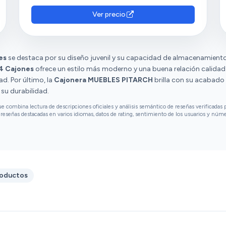
opiniones diversas sobre su estabilidad y
calidad.
Ver precio
es
se destaca por su diseño juvenil y su capacidad de almacenamiento
4 Cajones
ofrece un estilo más moderno y una buena relación calidad
d. Por último, la
Cajonera MUEBLES PITARCH
brilla con su acabado e
su durabilidad.
combina lectura de descripciones oficiales y análisis semántico de reseñas verificadas p
reseñas destacadas en varios idiomas, datos de rating, sentimiento de los usuarios y núm
roductos