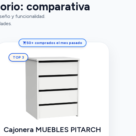
orio: comparativa
eño y funcionalidad.
dades.
50+ comprados el mes pasado
TOP 3
Cajonera MUEBLES PITARCH