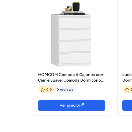
HOMCOM Cómoda 4 Cajones con
dueh
Cierre Suave, Cómoda Dormitorio,
Dorm
Cajonera para Salón, Oficina, Estilo
Acab
0.0
0 reviews
Moderno, 45x40x68 cm, Blanco
Medi
(Alt
Ver precio