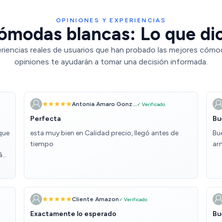
OPINIONES Y EXPERIENCIAS
ómodas blancas: Lo que dic
riencias reales de usuarios que han probado las mejores cómo
opiniones te ayudarán a tomar una decisión informada.
Antonia Amaro Gonz...
✓ Verificado
Perfecta
Bu
que
esta muy bien en Calidad precio, llegó antes de
Bue
tiempo
ar
ás
ndo
ta
de
Cliente Amazon
✓ Verificado
ese
Exactamente lo esperado
Bu