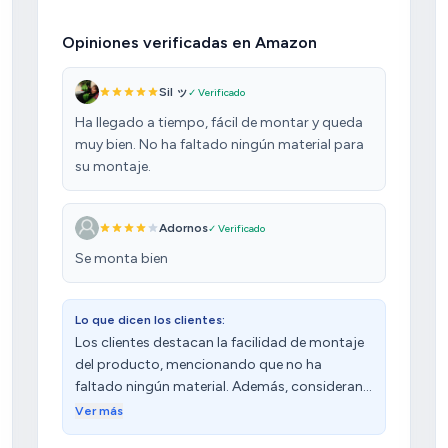
Opiniones verificadas en Amazon
Sil ッ
✓ Verificado
Ha llegado a tiempo, fácil de montar y queda
muy bien. No ha faltado ningún material para
su montaje.
Adornos
✓ Verificado
Se monta bien
Lo que dicen los clientes:
Los clientes destacan la facilidad de montaje
del producto, mencionando que no ha
faltado ningún material. Además, consideran
que tiene una buena relación calidad-precio y
Ver más
un diseño bonito. Sin embargo, tienen