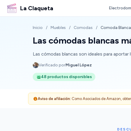
La Claqueta
Electrodom
Inicio
/
Muebles
/
Comodas
/
Comoda Blanca
Las cómodas blancas má
Las cómodas blancas son ideales para aportar l
Verificado por
Miguel López
48 productos disponibles
Aviso de afiliación:
Como Asociados de Amazon, obtenemo
DESC