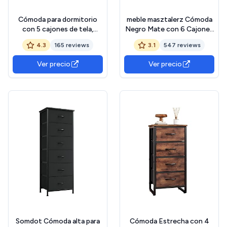
Cómoda para dormitorio
meble masztalerz Cómoda
con 5 cajones de tela,
Negro Mate con 6 Cajones
soporte de TV con 4
- 138,6x78,5x39 cm -
4.3
165 reviews
3.1
547 reviews
ruedas, unidad organizadora
Comoda Dormitorio - Casa
de almacenamiento para
- Oficina - Cajonera
Ver precio
Ver precio
sala de estar, habitación de
Armario Interior - Mueble
niños (negro)
Salon
Somdot Cómoda alta para
Cómoda Estrecha con 4