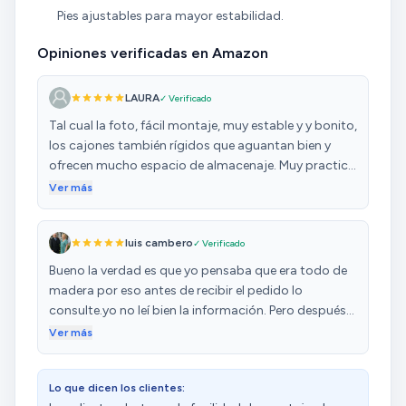
Pies ajustables para mayor estabilidad.
Opiniones verificadas en Amazon
LAURA
✓ Verificado
Tal cual la foto, fácil montaje, muy estable y y bonito,
los cajones también rígidos que aguantan bien y
ofrecen mucho espacio de almacenaje. Muy practico
que tenga incorporado en la encimera enchufes.
Ver más
luis cambero
✓ Verificado
Bueno la verdad es que yo pensaba que era todo de
madera por eso antes de recibir el pedido lo
consulte.yo no leí bien la información. Pero después
de todo no me disgusta es muy manejable
Ver más
Lo que dicen los clientes: