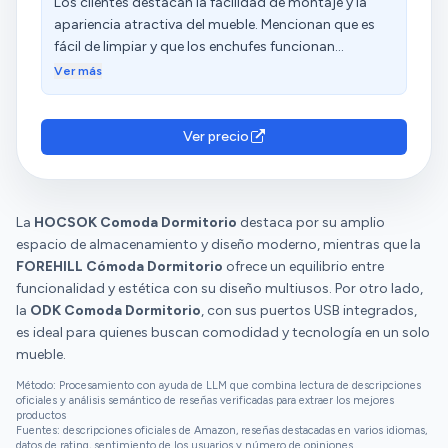
Los clientes destacan la facilidad de montaje y la
apariencia atractiva del mueble. Mencionan que es
fácil de limpiar y que los enchufes funcionan
correctamente. Además, resaltan su excelente
Ver más
acabado y la resistencia de los cajones fuertes y
grandes. Consideran que es práctico y tiene espacio
de almacenaje. Sin embargo, tienen opiniones
Ver precio
diversas sobre el material.
La
HOCSOK Comoda Dormitorio
destaca por su amplio
espacio de almacenamiento y diseño moderno, mientras que la
FOREHILL Cómoda Dormitorio
ofrece un equilibrio entre
funcionalidad y estética con su diseño multiusos. Por otro lado,
la
ODK Comoda Dormitorio
, con sus puertos USB integrados,
es ideal para quienes buscan comodidad y tecnología en un solo
mueble.
Método: Procesamiento con ayuda de LLM que combina lectura de descripciones
oficiales y análisis semántico de reseñas verificadas para extraer los mejores
productos
Fuentes: descripciones oficiales de Amazon, reseñas destacadas en varios idiomas,
datos de rating, sentimiento de los usuarios y número de opiniones