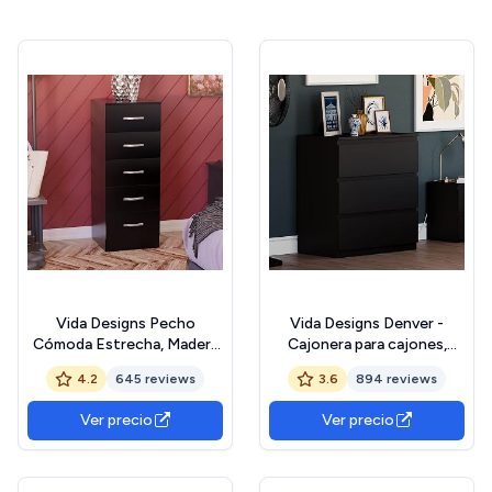
Vida Designs Pecho
Vida Designs Denver -
Cómoda Estrecha, Madera
Cajonera para cajones,
de ingeniería, Black, 36D x
Color Negro, 3 Drawer
4.2
645 reviews
3.6
894 reviews
34.5W x 90H centimetres
Ver precio
Ver precio