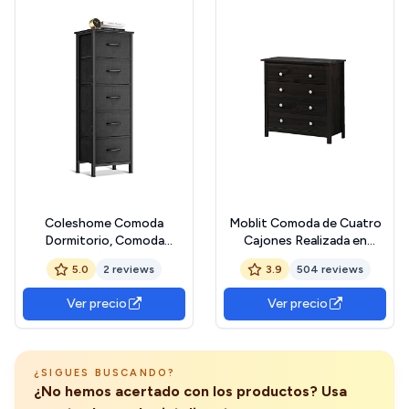
Coleshome Comoda
Moblit Comoda de Cuatro
Dormitorio, Comoda
Cajones Realizada en
Estrecha y Alta con 5
Madera de Pino Maciza
5.0
2 reviews
3.9
504 reviews
Cajones de Tela,
Color Wengue Serie Alme
Estructura de Acero
Medidas (78.5x75x35) cm
Ver precio
Ver precio
Resistente y Tablero de
(altoxanchoxfondo)
Madera, Ideal para
Robusta y Duradera
Dormitorio y Salón, 40 x 30
x 120 cm, Negro
¿SIGUES BUSCANDO?
¿No hemos acertado con los productos? Usa