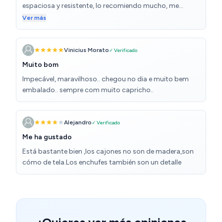
espaciosa y resistente, lo recomiendo mucho, me
olvidaba otro detalle fascinante, tiene incorporado dos
Ver más
enchufes y 2 puertos USB todo muy bueno 👌
Vinicius Morato
✓ Verificado
Muito bom
Impecável, maravilhoso.. chegou no dia e muito bem
embalado.. sempre com muito capricho..
Alejandro
✓ Verificado
Me ha gustado
Está bastante bien ,los cajones no son de madera,son
cómo de tela.Los enchufes también son un detalle